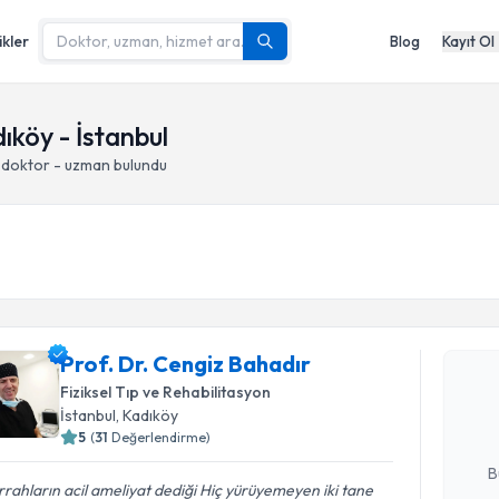
ikler
Blog
Kayıt Ol
dıköy - İstanbul
 doktor - uzman bulundu
Randevu T
Prof. Dr. 
Prof. Dr. Cengiz Bahadır
Size bu uzm
Fiziksel Tıp ve Rehabilitasyon
hazırlandığ
İstanbul
, Kadıköy
5
(
31
Değerlendirme)
E-posta Ad
B
rahların acil ameliyat dediği Hiç yürüyemeyen iki tane