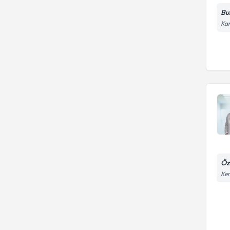
Bu
Kar
Öz
Kem