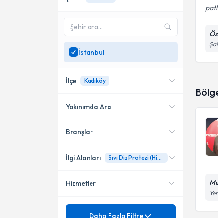
patl
Öz
Şai
İstanbul
İlçe
Kadıköy
Bölg
Yakınımda Ara
Branşlar
Konumuma yakın uzmanları
Ataşehir
göster
Kadıköy
İlgi Alanları
Sıvı Diz Protezi (Hidrojel)
Zeytinburnu
Me
Hizmetler
Fiziksel Tıp ve Rehabilitasyon
Yen
Mezuniyet
Ağrı
Daha Fazla Filtre