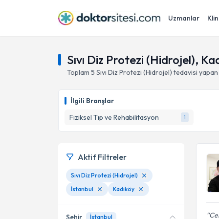
Uzmanlar
Klin
Sıvı Diz Protezi (Hidrojel), Ka
Toplam
5
Sıvı Diz Protezi (Hidrojel)
tedavisi yapan
İlgili Branşlar
Fiziksel Tıp ve Rehabilitasyon
1
Aktif Filtreler
Sıvı Diz Protezi (Hidrojel)
İstanbul
Kadıköy
Cer
Şehir
İstanbul