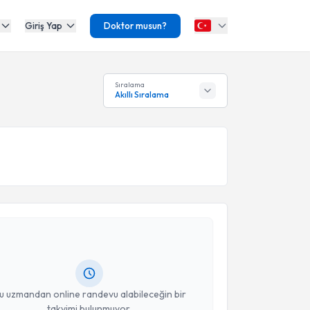
Giriş Yap
Doktor musun?
Sıralama
Akıllı Sıralama
akvimi Talebi
Cengiz Bahadır
için randevu takvimi talebi oluşturun.
andan randevu almanız için bir takvim
ında e-posta ile bilgilendireceğiz.
resiniz
u uzmandan online randevu alabileceğin bir
takvimi bulunmuyor.