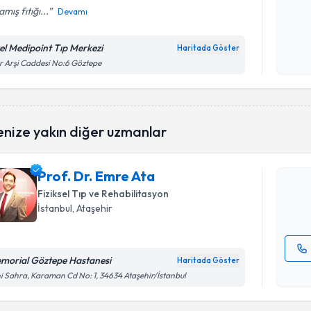
amış fıtığı...
Devamı
Kişisel
okudum
el Medipoint Tıp Merkezi
Haritada Göster
işlenm
r Arşi Caddesi No:6 Göztepe
Randevu T
enize yakın diğer uzmanlar
Prof. Dr. 
bu uzmandan
Prof. Dr. Emre Ata
posta ile bi
Fiziksel Tıp ve Rehabilitasyon
E-posta Ad
İstanbul
, Ataşehir
morial Göztepe Hastanesi
Haritada Göster
Randevu T
Kişisel
i Sahra, Karaman Cd No: 1, 34634 Ataşehir/İstanbul
okudum
işlenm