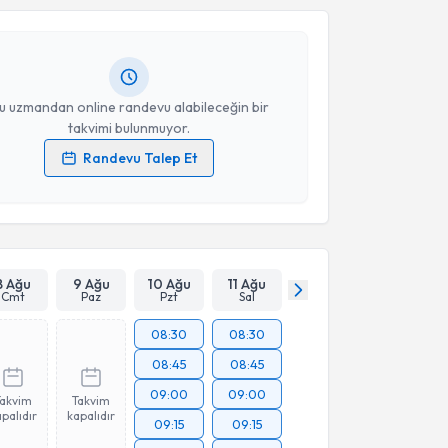
Orge Fatoş Demirtaş
için randevu takvimi talebi
Size bu uzmandan randevu almanız için bir takvim
ında e-posta ile bilgilendireceğiz.
Takvim Talebini Gönder
resiniz
u uzmandan online randevu alabileceğin bir
takvimi bulunmuyor.
Randevu Talep Et
 verilerimin işlenmesine ilişkin
Aydınlatma Metni
'ni
 ve kişisel verilerimin belirtilen kapsamda
esini kabul ediyorum.
Takvim Talebini Gönder
8 Ağu
9 Ağu
10 Ağu
11 Ağu
Cmt
Paz
Pzt
Sal
08:30
08:30
08:45
08:45
09:00
09:00
Takvim
Takvim
palıdır
kapalıdır
09:15
09:15