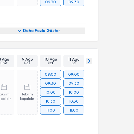
09:30
09:30
Daha Fazla Göster
8 Ağu
9 Ağu
10 Ağu
11 Ağu
Cmt
Paz
Pzt
Sal
09:00
09:00
09:30
09:30
10:00
10:00
Takvim
Takvim
palıdır
kapalıdır
10:30
10:30
11:00
11:00