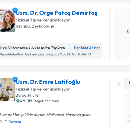
Uzm. Dr. 
oluşturun. 
Uzm. Dr. Orge Fatoş Demirtaş
hazırlandığ
Fiziksel Tıp ve Rehabilitasyon
E-posta Ad
İstanbul
, Zeytinburnu
B
tinye Üniversitesi Liv Hospital Topkapı
Haritada Göster
Kişisel
tepe Mahallesi, Topkapı, Edirne Çırpıcı Yolu Sk. No: 9, 34010
okudum
işlenm
Uzm. Dr. Emre Latifoğlu
Fiziksel Tıp ve Rehabilitasyon
Bursa
, Nilüfer
4.9
(
119
Değerlendirme)
k ve net bir şekilde durum bildirmesi. Hastaya güler
ka
ü...
Devamı