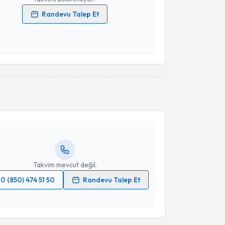
Randevu Talep Et
 verilerimin işlenmesine ilişkin
Aydınlatma Metni
'ni
 ve kişisel verilerimin belirtilen kapsamda
esini kabul ediyorum.
akvimi Talebi
Takvim Talebini Gönder
Emre Ata
için randevu takvimi talebi oluşturun. Size
 randevu almanız için bir takvim hazırlandığında e-
lgilendireceğiz.
resiniz
Takvim mevcut değil.
0 (850) 474 51 50
Randevu Talep Et
akvimi Talebi
 verilerimin işlenmesine ilişkin
Aydınlatma Metni
'ni
 ve kişisel verilerimin belirtilen kapsamda
esini kabul ediyorum.