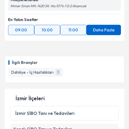
Mimar Sinan MH. 1420 SK. No:107 k-1 D:2 Alsancak
En Yakın Saatler
09:00
10:00
11:00
Daha Fazla
İlgili Branşlar
Dahiliye - İç Hastalıkları
1
İzmir İlçeleri
İzmir
SİBO Tanı ve Tedavileri