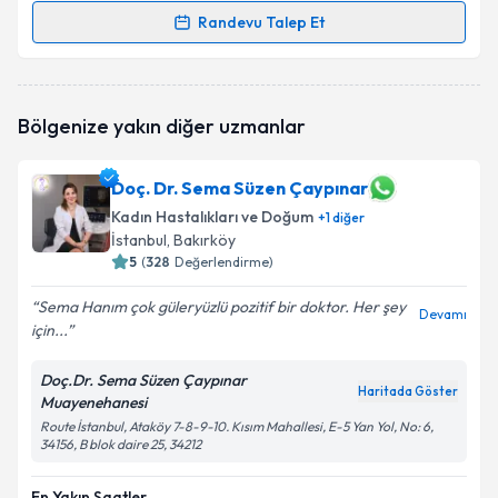
Randevu Talep Et
Randevu Takvimi Talebi
Op. Dr. Mürvet Bulut Kırca
için randevu takvimi
Bölgenize yakın diğer uzmanlar
talebi oluşturun. Size bu uzmandan randevu almanız
için bir takvim hazırlandığında e-posta ile
bilgilendireceğiz.
Doç. Dr. Sema Süzen Çaypınar
Kadın Hastalıkları ve Doğum
E-posta Adresiniz
+
1
diğer
İstanbul
, Bakırköy
5
(
328
Değerlendirme)
Sema Hanım çok güleryüzlü pozitif bir doktor. Her şey
Devamı
Kişisel verilerimin işlenmesine ilişkin
Aydınlatma
için...
Metni
'ni okudum ve kişisel verilerimin belirtilen
kapsamda işlenmesini kabul ediyorum.
Doç.Dr. Sema Süzen Çaypınar
Haritada Göster
Muayenehanesi
Route İstanbul, Ataköy 7-8-9-10. Kısım Mahallesi, E-5 Yan Yol, No: 6,
Takvim Talebini Gönder
34156, B blok daire 25, 34212
En Yakın Saatler