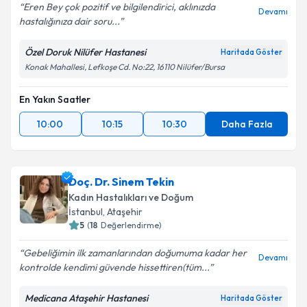
Eren Bey çok pozitif ve bilgilendirici, aklınızda
Devamı
hastalığınıza dair soru...
Özel Doruk Nilüfer Hastanesi
Haritada Göster
Konak Mahallesi, Lefkoşe Cd. No:22, 16110 Nilüfer/Bursa
En Yakın Saatler
10:00
10:15
10:30
Daha Fazla
Doç. Dr. Sinem Tekin
Kadın Hastalıkları ve Doğum
İstanbul
, Ataşehir
5
(
18
Değerlendirme)
Gebeliğimin ilk zamanlarından doğumuma kadar her
Devamı
kontrolde kendimi güvende hissettiren(tüm...
Medicana Ataşehir Hastanesi
Haritada Göster