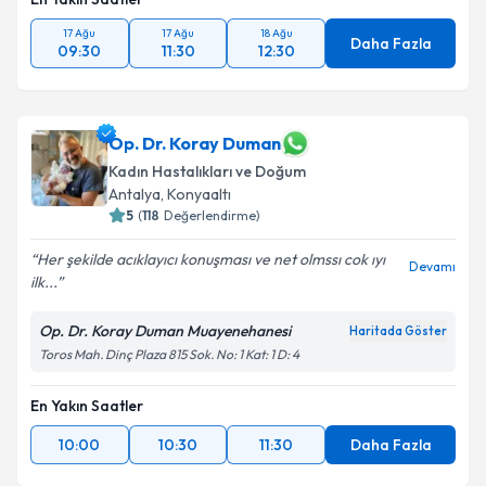
17 Ağu
17 Ağu
18 Ağu
Daha Fazla
09:30
11:30
12:30
Op. Dr. Koray Duman
Kadın Hastalıkları ve Doğum
Antalya
, Konyaaltı
5
(
118
Değerlendirme)
Her şekilde acıklayıcı konuşması ve net olmssı cok ıyı
Devamı
ilk...
Op. Dr. Koray Duman Muayenehanesi
Haritada Göster
Toros Mah. Dinç Plaza 815 Sok. No: 1 Kat: 1 D: 4
En Yakın Saatler
10:00
10:30
11:30
Daha Fazla