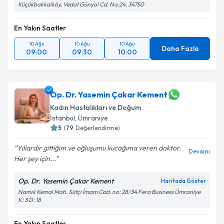
Küçükbakkalköy, Vedat Günyol Cd. No:24, 34750
En Yakın Saatler
10 Ağu
10 Ağu
10 Ağu
Daha Fazla
09:00
09:30
10:00
Op. Dr. Yasemin Çakar Kement
Kadın Hastalıkları ve Doğum
İstanbul
, Ümraniye
5
(
79
Değerlendirme)
Yıllardır gittiğim ve oğluşumu kucağıma veren doktor.
Devamı
Her şey için...
Op. Dr. Yasemin Çakar Kement
Haritada Göster
Namık Kemal Mah. Sütçi İmam Cad. no: 28/34 Fera Business Ümraniye
K: 3 D: 18
En Yakın Saatler