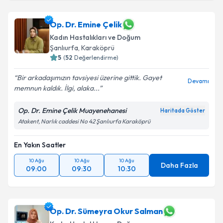
Op. Dr. Emine Çelik
Kadın Hastalıkları ve Doğum
Şanlıurfa
, Karaköprü
5
(
52
Değerlendirme)
Bir arkadaşımızın tavsiyesi üzerine gittik. Gayet
Devamı
memnun kaldık. İlgi, alaka...
Op. Dr. Emine Çelik Muayenehanesi
Haritada Göster
Atakent, Narlık caddesi No 42 Şanlıurfa Karaköprü
En Yakın Saatler
10 Ağu
10 Ağu
10 Ağu
Daha Fazla
09:00
09:30
10:30
Op. Dr. Sümeyra Okur Salman