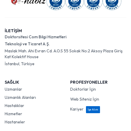
İLETİŞİM
Doktorsitesi Com Bilgi Hizmetleri
Teknoloji ve Ticaret A.Ş.
Maslak Mah. Ahi Evran Cd. A.O.S 55 Sokak No:2 Aksoy Plaza Giriş
Kat Kolektif House
İstanbul, Türkiye
SAĞLIK
PROFESYONELLER
Uzmanlar
Doktorlar İçin
Uzmanlık Alanları
Web Siteniz İçin
Hastalıklar
Kariyer
İşe Alım
Hizmetler
Hastaneler