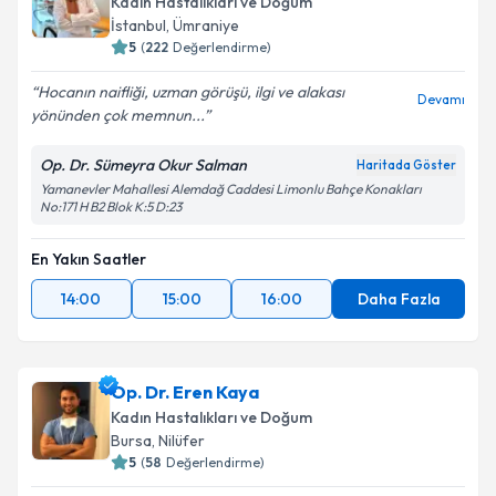
Kadın Hastalıkları ve Doğum
İstanbul
, Ümraniye
5
(
222
Değerlendirme)
Hocanın naifliği, uzman görüşü, ilgi ve alakası
Devamı
yönünden çok memnun...
Op. Dr. Sümeyra Okur Salman
Haritada Göster
Yamanevler Mahallesi Alemdağ Caddesi Limonlu Bahçe Konakları
No:171 H B2 Blok K:5 D:23
En Yakın Saatler
14:00
15:00
16:00
Daha Fazla
Op. Dr. Eren Kaya
Kadın Hastalıkları ve Doğum
Bursa
, Nilüfer
5
(
58
Değerlendirme)