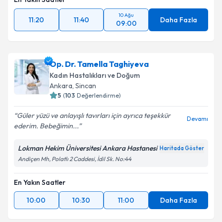
10 Ağu
11:20
11:40
Daha Fazla
09:00
Op. Dr. Tamella Taghiyeva
Kadın Hastalıkları ve Doğum
Ankara
, Sincan
5
(
103
Değerlendirme)
Güler yüzü ve anlayışlı tavırları için ayrıca teşekkür
Devamı
ederim. Bebeğimin...
Lokman Hekim Üniversitesi Ankara Hastanesi
Haritada Göster
Andiçen Mh, Polatlı 2 Caddesi, İdil Sk. No:44
En Yakın Saatler
10:00
10:30
11:00
Daha Fazla