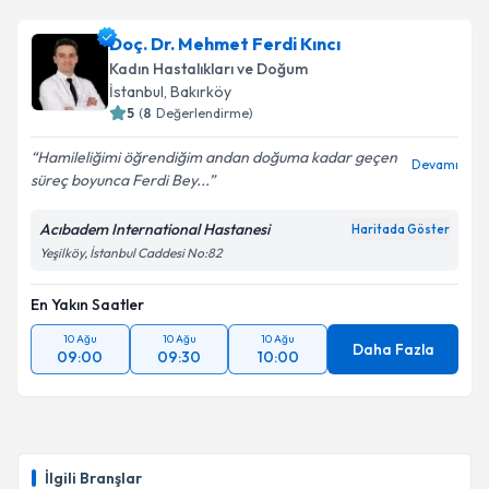
Doç. Dr. Mehmet Ferdi Kıncı
Kadın Hastalıkları ve Doğum
İstanbul
, Bakırköy
5
(
8
Değerlendirme)
Hamileliğimi öğrendiğim andan doğuma kadar geçen
Devamı
süreç boyunca Ferdi Bey...
Acıbadem International Hastanesi
Haritada Göster
Yeşilköy, İstanbul Caddesi No:82
En Yakın Saatler
10 Ağu
10 Ağu
10 Ağu
Daha Fazla
09:00
09:30
10:00
İlgili Branşlar