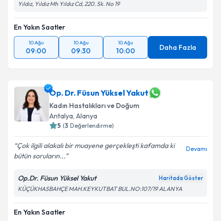
Yıldız, Yıldız Mh Yıldız Cd, 220. Sk. No 19
En Yakın Saatler
10 Ağu
10 Ağu
10 Ağu
Daha Fazla
09:00
09:30
10:00
Op. Dr. Füsun Yüksel Yakut
Kadın Hastalıkları ve Doğum
Antalya
, Alanya
5
(
3
Değerlendirme)
Çok ilgili alakalı bir muayene gerçekleşti kafamda ki
Devamı
bütün soruların...
Op.Dr. Füsun Yüksel Yakut
Haritada Göster
KÜÇÜKHASBAHÇE MAH.KEYKUTBAT BUL.NO:107/19 ALANYA
En Yakın Saatler