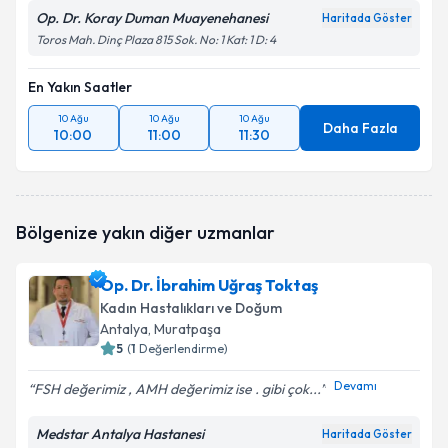
Op. Dr. Koray Duman Muayenehanesi
Haritada Göster
Toros Mah. Dinç Plaza 815 Sok. No: 1 Kat: 1 D: 4
En Yakın Saatler
10 Ağu
10 Ağu
10 Ağu
Daha Fazla
10:00
11:00
11:30
Bölgenize yakın diğer uzmanlar
Op. Dr. İbrahim Uğraş Toktaş
Kadın Hastalıkları ve Doğum
Antalya
, Muratpaşa
5
(
1
Değerlendirme)
Devamı
FSH değerimiz , AMH değerimiz ise . gibi çok...
Medstar Antalya Hastanesi
Haritada Göster