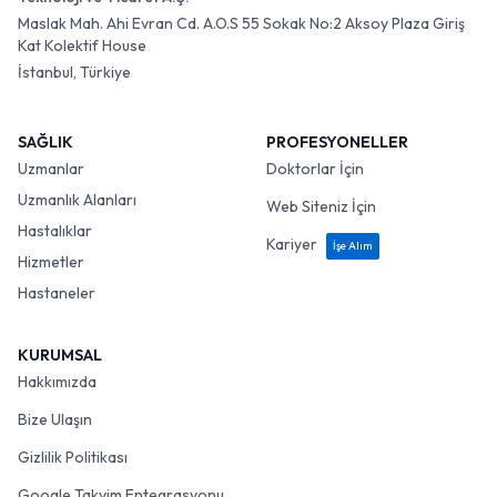
Maslak Mah. Ahi Evran Cd. A.O.S 55 Sokak No:2 Aksoy Plaza Giriş
Kat Kolektif House
İstanbul, Türkiye
SAĞLIK
PROFESYONELLER
Uzmanlar
Doktorlar İçin
Uzmanlık Alanları
Web Siteniz İçin
Hastalıklar
Kariyer
İşe Alım
Hizmetler
Hastaneler
KURUMSAL
Hakkımızda
Bize Ulaşın
Gizlilik Politikası
Google Takvim Entegrasyonu