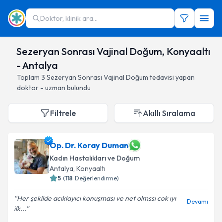
Doktor, klinik ara...
Sezeryan Sonrası Vajinal Doğum, Konyaaltı
- Antalya
Toplam
3
Sezeryan Sonrası Vajinal Doğum
tedavisi yapan
doktor - uzman bulundu
Filtrele
Akıllı Sıralama
Op. Dr. Koray Duman
Kadın Hastalıkları ve Doğum
Antalya
, Konyaaltı
5
(
118
Değerlendirme)
Her şekilde acıklayıcı konuşması ve net olmssı cok ıyı
Devamı
ilk...