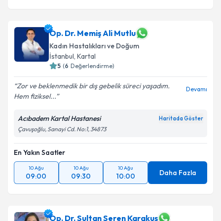
Op. Dr. Memiş Ali Mutlu
Kadın Hastalıkları ve Doğum
İstanbul
, Kartal
5
(
6
Değerlendirme)
Zor ve beklenmedik bir dış gebelik süreci yaşadım.
Devamı
Hem fiziksel...
Acıbadem Kartal Hastanesi
Haritada Göster
Çavuşoğlu, Sanayi Cd. No:1, 34873
En Yakın Saatler
10 Ağu
10 Ağu
10 Ağu
Daha Fazla
09:00
09:30
10:00
Op. Dr. Sultan Seren Karakuş