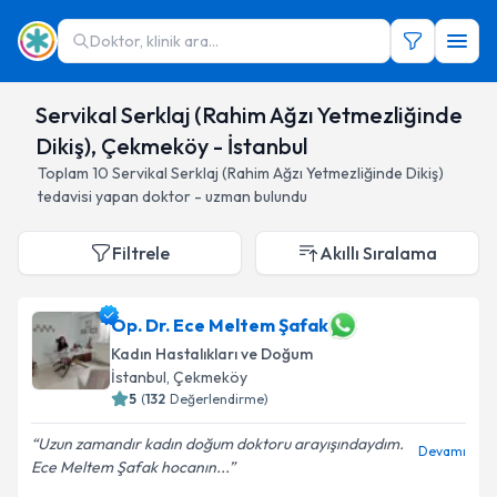
Doktor, klinik ara...
Servikal Serklaj (Rahim Ağzı Yetmezliğinde
Dikiş), Çekmeköy - İstanbul
Toplam
10
Servikal Serklaj (Rahim Ağzı Yetmezliğinde Dikiş)
tedavisi yapan doktor - uzman bulundu
Filtrele
Akıllı Sıralama
Op. Dr. Ece Meltem Şafak
Kadın Hastalıkları ve Doğum
İstanbul
, Çekmeköy
5
(
132
Değerlendirme)
Uzun zamandır kadın doğum doktoru arayışındaydım.
Devamı
Ece Meltem Şafak hocanın...