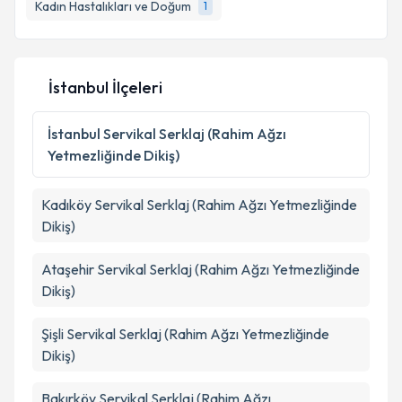
Kadın Hastalıkları ve Doğum
1
E-posta Adresiniz
İstanbul İlçeleri
Kişisel verilerimin işlenmesine ilişkin
Aydınlatma
Metni
'ni okudum ve kişisel verilerimin belirtilen
İstanbul
Servikal Serklaj (Rahim Ağzı
kapsamda işlenmesini kabul ediyorum.
Yetmezliğinde Dikiş)
Takvim Talebini Gönder
Kadıköy
Servikal Serklaj (Rahim Ağzı Yetmezliğinde
Dikiş)
Ataşehir
Servikal Serklaj (Rahim Ağzı Yetmezliğinde
Dikiş)
Şişli
Servikal Serklaj (Rahim Ağzı Yetmezliğinde
Dikiş)
Bakırköy
Servikal Serklaj (Rahim Ağzı