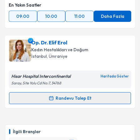
En Yakın Saatler
09:00
10:00
11:00
Daha Fazla
Op. Dr. Elif Erol
Kadın Hastalıkları ve Doğum
İstanbul
, Ümraniye
Hisar Hospital Intercontinental
Haritada Göster
Saray, Site Yolu Cd No:7, 34768
Randevu Talep Et
Randevu Takvimi Talebi
Op. Dr. Elif Erol
için randevu takvimi talebi oluşturun.
Size bu uzmandan randevu almanız için bir takvim
İlgili Branşlar
hazırlandığında e-posta ile bilgilendireceğiz.