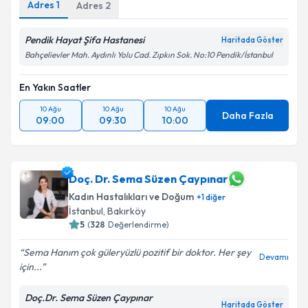
Adres
1
Adres
2
Pendik Hayat Şifa Hastanesi
Haritada Göster
Bahçelievler Mah. Aydınlı Yolu Cad. Zıpkın Sok. No:10 Pendik/İstanbul
En Yakın Saatler
10 Ağu
10 Ağu
10 Ağu
Daha Fazla
09:00
09:30
10:00
Doç. Dr. Sema Süzen Çaypınar
Kadın Hastalıkları ve Doğum
+
1
diğer
İstanbul
, Bakırköy
5
(
328
Değerlendirme)
Sema Hanım çok güleryüzlü pozitif bir doktor. Her şey
Devamı
için...
Doç.Dr. Sema Süzen Çaypınar
Haritada Göster