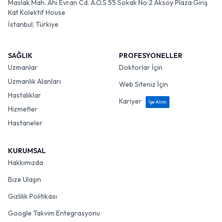
Maslak Mah. Ahi Evran Cd. A.O.S 55 Sokak No:2 Aksoy Plaza Giriş
Kat Kolektif House
İstanbul, Türkiye
SAĞLIK
PROFESYONELLER
Uzmanlar
Doktorlar İçin
Uzmanlık Alanları
Web Siteniz İçin
Hastalıklar
Kariyer
İşe Alım
Hizmetler
Hastaneler
KURUMSAL
Hakkımızda
Bize Ulaşın
Gizlilik Politikası
Google Takvim Entegrasyonu