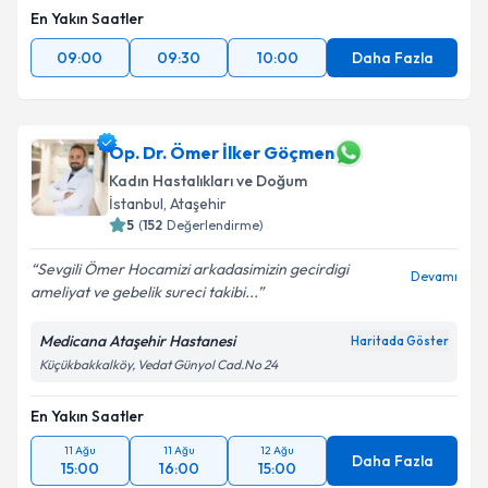
En Yakın Saatler
09:00
09:30
10:00
Daha Fazla
Op. Dr. Ömer İlker Göçmen
Kadın Hastalıkları ve Doğum
İstanbul
, Ataşehir
5
(
152
Değerlendirme)
Sevgili Ömer Hocamizi arkadasimizin gecirdigi
Devamı
ameliyat ve gebelik sureci takibi...
Medicana Ataşehir Hastanesi
Haritada Göster
Küçükbakkalköy, Vedat Günyol Cad.No 24
En Yakın Saatler
11 Ağu
11 Ağu
12 Ağu
Daha Fazla
15:00
16:00
15:00