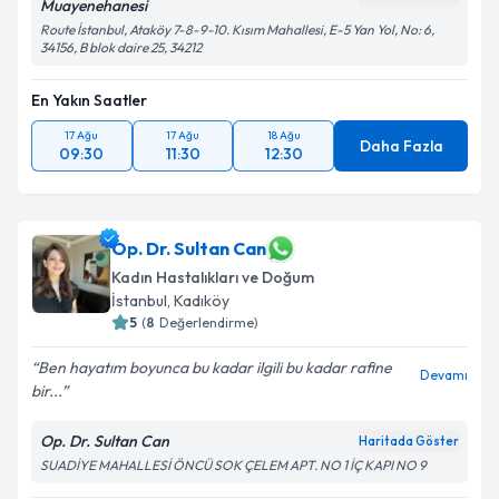
Muayenehanesi
Route İstanbul, Ataköy 7-8-9-10. Kısım Mahallesi, E-5 Yan Yol, No: 6,
34156, B blok daire 25, 34212
En Yakın Saatler
17 Ağu
17 Ağu
18 Ağu
Daha Fazla
09:30
11:30
12:30
Op. Dr. Sultan Can
Kadın Hastalıkları ve Doğum
İstanbul
, Kadıköy
5
(
8
Değerlendirme)
Ben hayatım boyunca bu kadar ilgili bu kadar rafine
Devamı
bir...
Op. Dr. Sultan Can
Haritada Göster
SUADİYE MAHALLESİ ÖNCÜ SOK ÇELEM APT. NO 1 İÇ KAPI NO 9