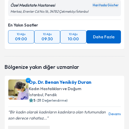
Özel Medistate Hastanesi
Haritada Göster
Merkez, Erenler Cd No:16, 34782 Çekmeköy/İstanbul
En Yakın Saatler
10 Ağu
10 Ağu
10 Ağu
Daha Fazla
09:00
09:30
10:00
Bölgenize yakın diğer uzmanlar
Op. Dr. Benan Yeniköy Duran
Kadın Hastalıkları ve Doğum
İstanbul
, Pendik
5
(
31
Değerlendirme)
Bir kadın olarak kadınların kadınlara olan tutumundan
Devamı
son derece rahatsız...