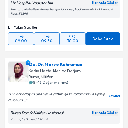
Liv Hospital Vadistanbul
Haritada Göster
Ayazağa Mahallesi, Kemerburgaz Caddesi, Vadistanbul Park Etabı, 7F
Blok, 34396
En Yakın Saatler
10 Ağu
10 Ağu
10 Ağu
Daha Fazla
09:00
09:30
10:00
Op. Dr. Merve Kahraman
Kadın Hastalıkları ve Doğum
Bursa
, Nilüfer
5
(
49
Değerlendirme)
Bir arkadaşım önerisi ile gittim iyi ki yollarımız kesişmiş
Devamı
diyorum...
Bursa Doruk Nilüfer Hastanesi
Haritada Göster
Konak, Lefkoşe Cd. No:22