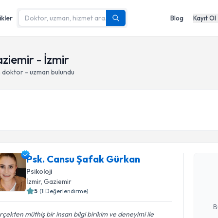
ikler
Blog
Kayıt Ol
aziemir - İzmir
n doktor - uzman bulundu
Randevu T
Psk. Cans
Psk. Cansu Şafak Gürkan
oluşturun. 
Psikoloji
hazırlandığ
İzmir
, Gaziemir
5
(
1
Değerlendirme)
E-posta Ad
B
çekten müthiş bir insan bilgi birikim ve deneyimi ile