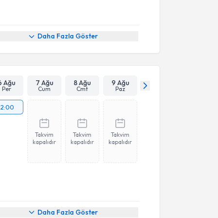
Daha Fazla Göster
6 Ağu
7 Ağu
8 Ağu
9 Ağu
Per
Cum
Cmt
Paz
12:00
Takvim
Takvim
Takvim
kapalıdır
kapalıdır
kapalıdır
Daha Fazla Göster