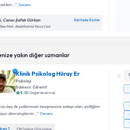
ekten...
Devamı
Kişisel
okudum
k. Cansu Şafak Gürkan
Haritada Göster
işlenm
fbey Mah. Abdülhamid Yavuz Cad.
enize yakın diğer uzmanlar
Klinik Psikolog Hüray Er
Psikoloji
Balıkesir
, Edremit
5
(
10
Değerlendirme)
ay bey ile yollarımızın kesişmesine sebep olan, evliliğimi
ayıcı davranışlarım...
Devamı
dres
1
Online Görüşme