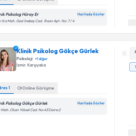
inik Psikolog Hüray Er
Haritada Göster
ı Kız Mah. Gazi İnebey Cad . İhsan Apt . No: 7 / 4
Klinik Psikolog Gökçe Gürlek
Psikoloji
+
1
diğer
İzmir
, Karşıyaka
dres
1
Online Görüşme
inik Psikolog Gökçe Gürlek
Haritada Göster
ı Mah. Okan Yüksel Cad. No:43 Daire:2