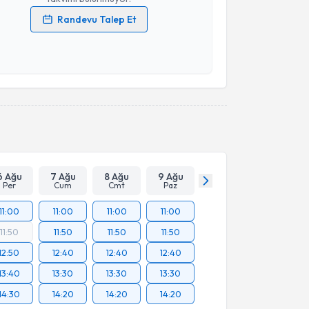
Randevu Talep Et
 verilerimin işlenmesine ilişkin
Aydınlatma Metni
'ni
 ve kişisel verilerimin belirtilen kapsamda
esini kabul ediyorum.
Takvim Talebini Gönder
6 Ağu
7 Ağu
8 Ağu
9 Ağu
Per
Cum
Cmt
Paz
11:00
11:00
11:00
11:00
11:50
11:50
11:50
11:50
12:50
12:40
12:40
12:40
13:40
13:30
13:30
13:30
14:30
14:20
14:20
14:20