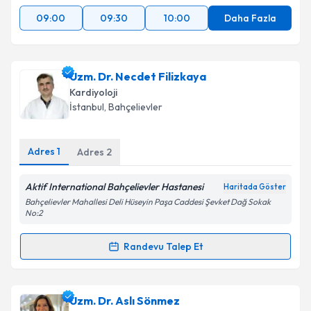
kapsamda işlenmesini kabul ediyorum.
09:00
09:30
10:00
Daha Fazla
Takvim Talebini Gönder
Uzm. Dr. Necdet Filizkaya
Kardiyoloji
İstanbul
, Bahçelievler
Adres
1
Adres
2
Aktif International Bahçelievler Hastanesi
Haritada Göster
Bahçelievler Mahallesi Deli Hüseyin Paşa Caddesi Şevket Dağ Sokak
No:2
Randevu Talep Et
Randevu Takvimi Talebi
Uzm. Dr. Necdet Filizkaya
için randevu takvimi
Uzm. Dr. Aslı Sönmez