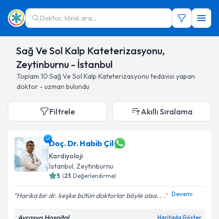
Doktor, klinik ara...
Sağ Ve Sol Kalp Kateterizasyonu,
Zeytinburnu - İstanbul
Toplam
10
Sağ Ve Sol Kalp Kateterizasyonu
tedavisi yapan
doktor - uzman bulundu
Filtrele
Akıllı Sıralama
Doç. Dr. Habib Çil
Kardiyoloji
İstanbul
, Zeytinburnu
5
(
23
Değerlendirme)
Devamı
Harika bir dr. keşke bütün doktorlar böyle olsa. . .
Avrasya Hospital
Haritada Göster