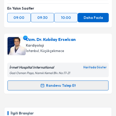
kapsamda işlenmesini kabul ediyorum.
En Yakın Saatler
09:00
09:30
10:00
Daha Fazla
Takvim Talebini Gönder
Uzm. Dr. Kubilay Erselcan
Kardiyoloji
İstanbul
, Küçükçekmece
İrmet Hospital International
Haritada Göster
Gazi Osman Paşa, Namık Kemal Blv. No:17-21
Randevu Talep Et
Randevu Takvimi Talebi
Uzm. Dr. Kubilay Erselcan
için randevu takvimi
talebi oluşturun. Size bu uzmandan randevu almanız
İlgili Branşlar
için bir takvim hazırlandığında e-posta ile