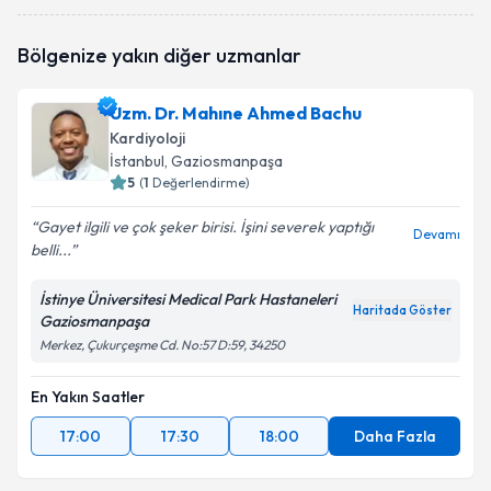
Bölgenize yakın diğer uzmanlar
Uzm. Dr. Mahıne Ahmed Bachu
Kardiyoloji
İstanbul
, Gaziosmanpaşa
5
(
1
Değerlendirme)
Gayet ilgili ve çok şeker birisi. İşini severek yaptığı
Devamı
belli...
İstinye Üniversitesi Medical Park Hastaneleri
Haritada Göster
Gaziosmanpaşa
Merkez, Çukurçeşme Cd. No:57 D:59, 34250
En Yakın Saatler
17:00
17:30
18:00
Daha Fazla