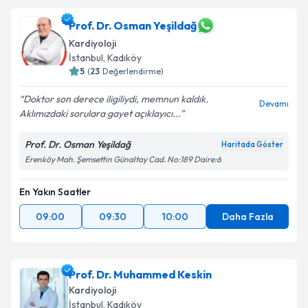
Prof. Dr. Osman Yeşildağ
Kardiyoloji
İstanbul
, Kadıköy
5
(
23
Değerlendirme)
Doktor son derece iligiliydi, memnun kaldık.
Devamı
Aklımızdaki sorulara gayet açıklayıcı...
Prof. Dr. Osman Yeşildağ
Haritada Göster
Erenköy Mah. Şemsettin Günaltay Cad. No:189 Daire:6
En Yakın Saatler
09:00
09:30
10:00
Daha Fazla
Prof. Dr. Muhammed Keskin
Kardiyoloji
İstanbul
, Kadıköy