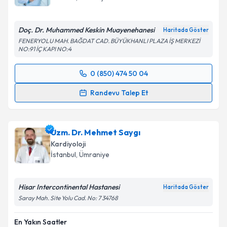
Doç. Dr. Muhammed Keskin Muayenehanesi
Haritada Göster
FENERYOLU MAH. BAĞDAT CAD. BÜYÜKHANLI PLAZA İŞ MERKEZİ
NO:91 İÇ KAPI NO:4
0 (850) 474 50 04
Randevu Takvimi Talebi
Randevu Talep Et
Prof. Dr. Muhammed Keskin
için randevu takvimi
talebi oluşturun. Size bu uzmandan randevu almanız
Uzm. Dr. Mehmet Saygı
için bir takvim hazırlandığında e-posta ile
bilgilendireceğiz.
Kardiyoloji
İstanbul
, Ümraniye
E-posta Adresiniz
Hisar Intercontinental Hastanesi
Haritada Göster
Saray Mah. Site Yolu Cad. No: 7 34768
Kişisel verilerimin işlenmesine ilişkin
Aydınlatma
En Yakın Saatler
Metni
'ni okudum ve kişisel verilerimin belirtilen