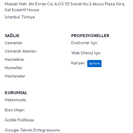
Maslak Mah. Ahi Evran Cd. A.O.S 55 Sokak No:2 Aksoy Plaza Giriş
Kat Kolektif House
İstanbul, Türkiye
SAĞLIK
PROFESYONELLER
Uzmanlar
Doktorlar İçin
Uzmanlık Alanları
Web Siteniz İçin
Hastalıklar
Kariyer
İşe Alım
Hizmetler
Hastaneler
KURUMSAL
Hakkımızda
Bize Ulaşın
Gizlilik Politikası
Google Takvim Entegrasyonu