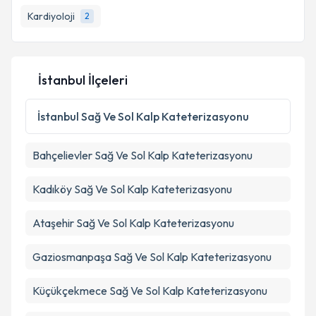
bilgilendireceğiz.
Kardiyoloji
2
E-posta Adresiniz
İstanbul İlçeleri
Kişisel verilerimin işlenmesine ilişkin
Aydınlatma
İstanbul
Sağ Ve Sol Kalp Kateterizasyonu
Metni
'ni okudum ve kişisel verilerimin belirtilen
kapsamda işlenmesini kabul ediyorum.
Bahçelievler
Sağ Ve Sol Kalp Kateterizasyonu
Takvim Talebini Gönder
Kadıköy
Sağ Ve Sol Kalp Kateterizasyonu
Ataşehir
Sağ Ve Sol Kalp Kateterizasyonu
Gaziosmanpaşa
Sağ Ve Sol Kalp Kateterizasyonu
Küçükçekmece
Sağ Ve Sol Kalp Kateterizasyonu