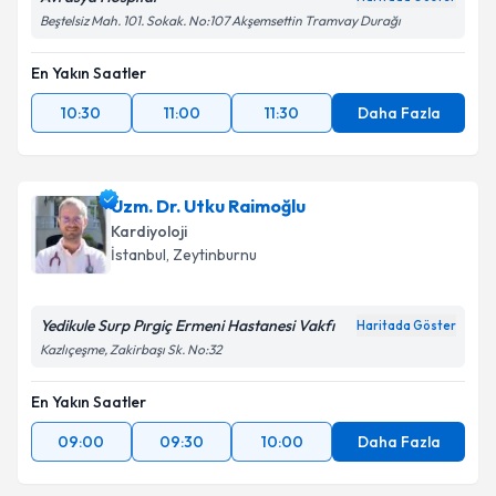
Beştelsiz Mah. 101. Sokak. No:107 Akşemsettin Tramvay Durağı
En Yakın Saatler
10:30
11:00
11:30
Daha Fazla
Uzm. Dr. Utku Raimoğlu
Kardiyoloji
İstanbul
, Zeytinburnu
Yedikule Surp Pırgiç Ermeni Hastanesi Vakfı
Haritada Göster
Kazlıçeşme, Zakirbaşı Sk. No:32
En Yakın Saatler
09:00
09:30
10:00
Daha Fazla