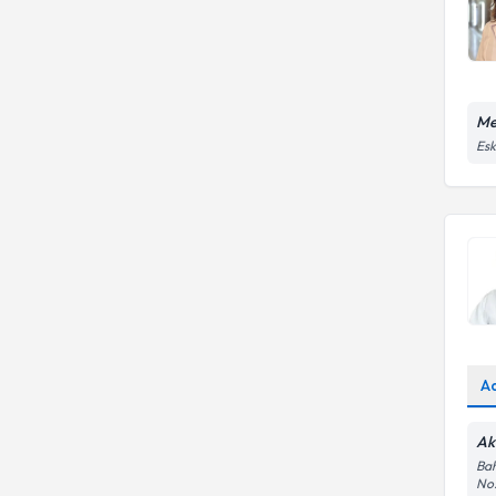
Me
Esk
A
Ak
Bah
No