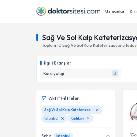
Uzmanlar
Klin
Sağ Ve Sol Kalp Kateterizasyo
Toplam
10
Sağ Ve Sol Kalp Kateterizasyonu
tedav
İlgili Branşlar
Kardiyoloji
3
Aktif Filtreler
Sağ Ve Sol Kalp Kateterizasyonu
İstanbul
Kadıköy
Dok
Şehir
İstanbul