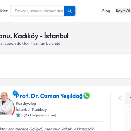
ikler
Blog
Kayıt Ol
nu, Kadıköy - İstanbul
isi yapan doktor - uzman bulundu
Prof. Dr. Osman Yeşildağ
Kardiyoloji
İstanbul
, Kadıköy
5
(
23
Değerlendirme)
tor son derece iligiliydi, memnun kaldık. Aklımızdaki