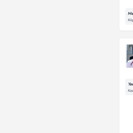
Me
Küç
Ye
Kaz