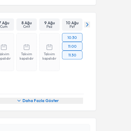
7 Ağu
8 Ağu
9 Ağu
10 Ağu
Cum
Cmt
Paz
Pzt
10:30
11:00
Takvim
Takvim
Takvim
11:30
palıdır
kapalıdır
kapalıdır
akvimi Talebi
Daha Fazla Göster
Aslı Sönmez
için randevu takvimi talebi oluşturun.
andan randevu almanız için bir takvim
ında e-posta ile bilgilendireceğiz.