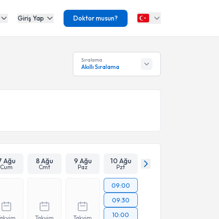
Giriş Yap
Doktor musun?
Sıralama
Akıllı Sıralama
7 Ağu
8 Ağu
9 Ağu
10 Ağu
Cum
Cmt
Paz
Pzt
09:00
09:30
10:00
Takvim
Takvim
Takvim