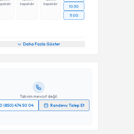
palıdır
kapalıdır
kapalıdır
10:30
11:00
akvimi Talebi
Daha Fazla Göster
 Muhammed Keskin
için randevu takvimi talebi
Size bu uzmandan randevu almanız için bir takvim
ında e-posta ile bilgilendireceğiz.
resiniz
Takvim mevcut değil.
0 (850) 474 50 04
Randevu Talep Et
 verilerimin işlenmesine ilişkin
Aydınlatma Metni
'ni
 ve kişisel verilerimin belirtilen kapsamda
esini kabul ediyorum.