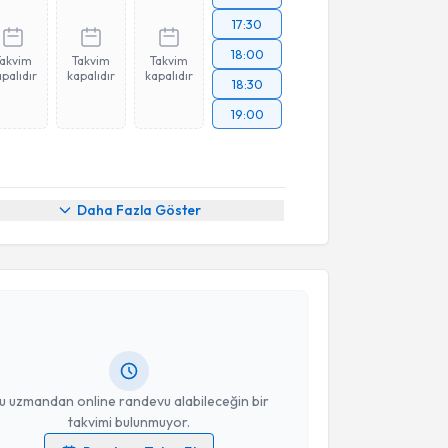
17:30
18:00
Takvim
Takvim
Takvim
palıdır
kapalıdır
kapalıdır
18:30
19:00
Daha Fazla Göster
akvimi Talebi
Mustafa Adem Tatlısu
için randevu takvimi talebi
Size bu uzmandan randevu almanız için bir takvim
ında e-posta ile bilgilendireceğiz.
resiniz
u uzmandan online randevu alabileceğin bir
takvimi bulunmuyor.