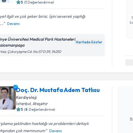
5
(
1
Değerlendirme)
et ilgili ve çok şeker birisi. İşini severek yaptığı
ka
...
Devamı
tinye Üniversitesi Medical Park Hastaneleri
Haritada Göster
ziosmanpaşa
kez, Çukurçeşme Cd. No:57 D:59, 34250
Randevu T
Doç. Dr. 
Doç. Dr. Mustafa Adem Tatlısu
oluşturun. 
Kardiyoloji
hazırlandığ
İstanbul
, Ataşehir
5
(
8
Değerlendirme)
E-posta Ad
B
şılama şeklinden hastalığı ve problemleri detaylı
atışından çok memnunum
Devamı