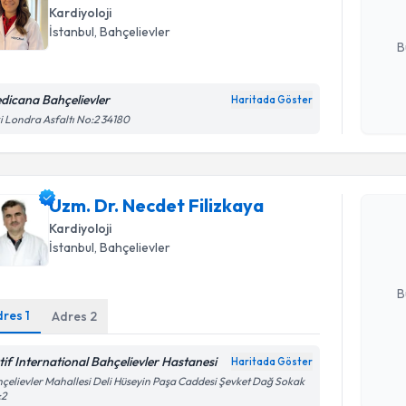
Kardiyoloji
E-posta Ad
İstanbul
, Bahçelievler
B
dicana Bahçelievler
Haritada Göster
Kişisel
i Londra Asfaltı No:2 34180
okudum
Randevu T
işlenm
Uzm. Dr. N
Uzm. Dr. Necdet Filizkaya
oluşturun. 
Kardiyoloji
hazırlandığ
İstanbul
, Bahçelievler
E-posta Ad
B
dres
1
Adres
2
Kişisel
tif International Bahçelievler Hastanesi
Haritada Göster
okudum
çelievler Mahallesi Deli Hüseyin Paşa Caddesi Şevket Dağ Sokak
işlenm
:2