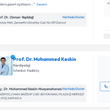
ka
lara gayet açıklayıcı...
Devamı
of. Dr. Osman Yeşildağ
Haritada Göster
nköy Mah. Şemsettin Günaltay Cad. No:189 Daire:6
Randevu T
Prof. Dr.
oluşturun. 
Prof. Dr. Muhammed Keskin
hazırlandığ
Kardiyoloji
E-posta Ad
İstanbul
, Kadıköy
ç. Dr. Muhammed Keskin Muayenehanesi
Haritada Göster
Kişisel
NERYOLU MAH. BAĞDAT CAD. BÜYÜKHANLI PLAZA İŞ MERKEZİ
91 İÇ KAPI NO:4
okudum
işlenm