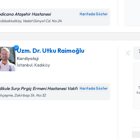
Kişisel
okudum
dicana Ataşehir Hastanesi
Haritada Göster
işlenm
ükbakkalköy, Vedat Günyol Cd. No:24
Uzm. Dr. Utku Raimoğlu
Kardiyoloji
İstanbul
, Kadıköy
dikule Surp Pırgiç Ermeni Hastanesi Vakfı
Haritada Göster
ka
lıçeşme, Zakirbaşı Sk. No:32