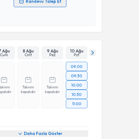
Randevu Talep Et
 verilerimin işlenmesine ilişkin
Aydınlatma Metni
'ni
 ve kişisel verilerimin belirtilen kapsamda
esini kabul ediyorum.
Takvim Talebini Gönder
7 Ağu
8 Ağu
9 Ağu
10 Ağu
Cum
Cmt
Paz
Pzt
09:00
09:30
10:00
Takvim
Takvim
Takvim
palıdır
kapalıdır
kapalıdır
10:30
11:00
Daha Fazla Göster