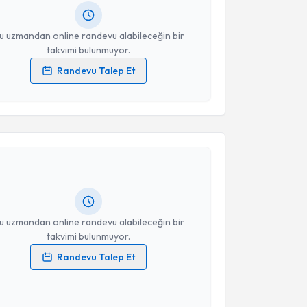
resiniz
u uzmandan online randevu alabileceğin bir
takvimi bulunmuyor.
Randevu Talep Et
 verilerimin işlenmesine ilişkin
Aydınlatma Metni
'ni
 ve kişisel verilerimin belirtilen kapsamda
akvimi Talebi
esini kabul ediyorum.
ecdet Filizkaya
için randevu takvimi talebi
Takvim Talebini Gönder
Size bu uzmandan randevu almanız için bir takvim
ında e-posta ile bilgilendireceğiz.
resiniz
u uzmandan online randevu alabileceğin bir
takvimi bulunmuyor.
Randevu Talep Et
 verilerimin işlenmesine ilişkin
Aydınlatma Metni
'ni
 ve kişisel verilerimin belirtilen kapsamda
esini kabul ediyorum.