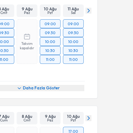
8 Ağu
9 Ağu
10 Ağu
11 Ağu
Cmt
Paz
Pzt
Sal
09:00
09:00
09:00
09:30
09:30
09:30
10:00
10:00
10:00
Takvim
kapalıdır
10:30
10:30
10:30
11:00
11:00
11:00
Daha Fazla Göster
7 Ağu
8 Ağu
9 Ağu
10 Ağu
Cum
Cmt
Paz
Pzt
17:00