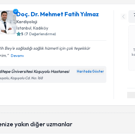
Doç. Dr. Mehmet Fatih Yılmaz
Kardiyoloji
İstanbul
, Kadıköy
5
(
7
Değerlendirme)
ih Bey'e sağladığı sağlık hizmeti için çok teşekkür
ka
rim.
Devamı
ditepe Üniversitesi Koşuyolu Hastanesi
Haritada Göster
uyolu, Koşuyolu Cd. No: 168
enize yakın diğer uzmanlar