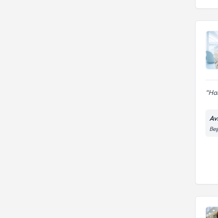
Har
Av
Beş