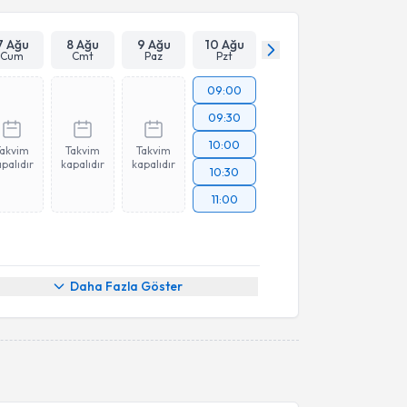
Takvim Talebini Gönder
7 Ağu
8 Ağu
9 Ağu
10 Ağu
Cum
Cmt
Paz
Pzt
09:00
09:30
10:00
Takvim
Takvim
Takvim
palıdır
kapalıdır
kapalıdır
10:30
11:00
Daha Fazla Göster