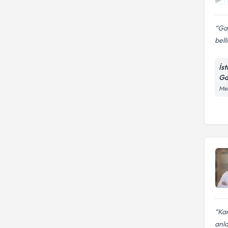
Gay
belli
İs
Ga
Mer
Kar
anl