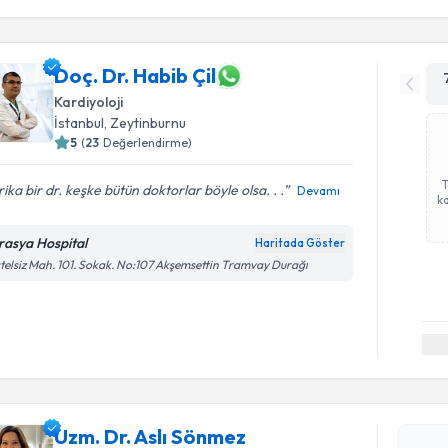
Doç. Dr. Habib Çil
Kardiyoloji
İstanbul
, Zeytinburnu
5
(
23
Değerlendirme)
ika bir dr. keşke bütün doktorlar böyle olsa. . .
Devamı
ka
rasya Hospital
Haritada Göster
telsiz Mah. 101. Sokak. No:107 Akşemsettin Tramvay Durağı
Randevu T
Uzm. Dr. 
Size bu uzm
Uzm. Dr. Aslı Sönmez
hazırlandığ