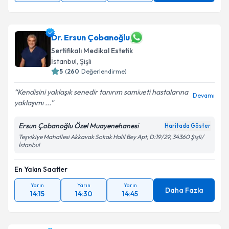
Dr. Ersun Çobanoğlu
Sertifikalı Medikal Estetik
İstanbul
,
Şişli
5
(
260
Değerlendirme)
Kendisini yaklaşık senedir tanırım samiueti hastalarına
Devamı
yaklaşımı ...
Ersun Çobanoğlu Özel Muayenehanesi
Haritada Göster
Teşvikiye Mahallesi Akkavak Sokak Halil Bey Apt, D:19/29, 34360 Şişli/
İstanbul
En Yakın Saatler
Yarın
Yarın
Yarın
Daha Fazla
14:15
14:30
14:45