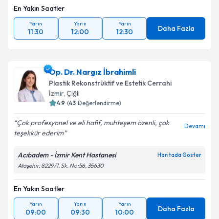
En Yakın Saatler
Yarın
Yarın
Yarın
Daha Fazla
11:30
12:00
12:30
Op. Dr. Nargız İbrahimli
Plastik Rekonstrüktif ve Estetik Cerrahi
İzmir
,
Çiğli
4.9
(
43
Değerlendirme)
Çok profesyonel ve eli hafif, muhteşem özenli, çok
Devamı
teşekkür ederim
Acıbadem - İzmir Kent Hastanesi
Haritada Göster
Ataşehir, 8229/1. Sk. No:56, 35630
En Yakın Saatler
Yarın
Yarın
Yarın
Daha Fazla
09:00
09:30
10:00