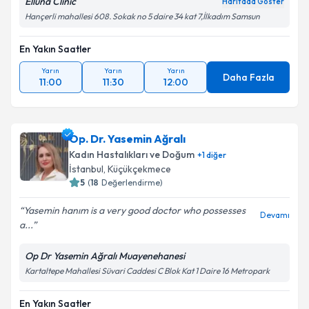
Elluna Clinic
Haritada Göster
Hançerli mahallesi 608. Sokak no 5 daire 34 kat 7,İlkadım Samsun
En Yakın Saatler
Yarın
Yarın
Yarın
Daha Fazla
11:00
11:30
12:00
Op. Dr. Yasemin Ağralı
Kadın Hastalıkları ve Doğum
+
1
diğer
İstanbul
,
Küçükçekmece
5
(
18
Değerlendirme)
Yasemin hanım is a very good doctor who possesses
Devamı
a...
Op Dr Yasemin Ağralı Muayenehanesi
Kartaltepe Mahallesi Süvari Caddesi C Blok Kat 1 Daire 16 Metropark
En Yakın Saatler