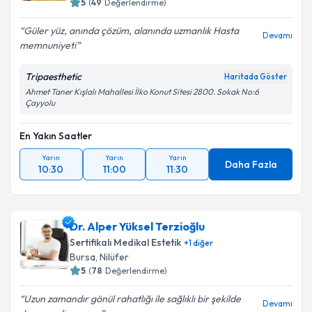
5
(
49
Değerlendirme)
Güler yüz, anında çözüm, alanında uzmanlık Hasta
Devamı
memnuniyeti
Tripaesthetic
Haritada Göster
Ahmet Taner Kışlalı Mahallesi İlko Konut Sitesi 2800. Sokak No:6
Çayyolu
En Yakın Saatler
Yarın
Yarın
Yarın
Daha Fazla
10:30
11:00
11:30
Dr. Alper Yüksel Terzioğlu
Sertifikalı Medikal Estetik
+
1
diğer
Bursa
,
Nilüfer
5
(
78
Değerlendirme)
Uzun zamandır gönül rahatlığı ile sağlıklı bir şekilde
Devamı