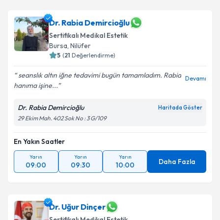
Dr. Rabia Demircioğlu
Sertifikalı Medikal Estetik
Bursa
,
Nilüfer
5
(
21
Değerlendirme)
seanslık altın iğne tedavimi bugün tamamladım. Rabia
Devamı
hanıma işine...
Dr. Rabia Demircioğlu
Haritada Göster
29 Ekim Mah. 402 Sok No : 3 G/109
En Yakın Saatler
Yarın
Yarın
Yarın
Daha Fazla
09:00
09:30
10:00
Dr. Uğur Dinçer
Sertifikalı Medikal Estetik