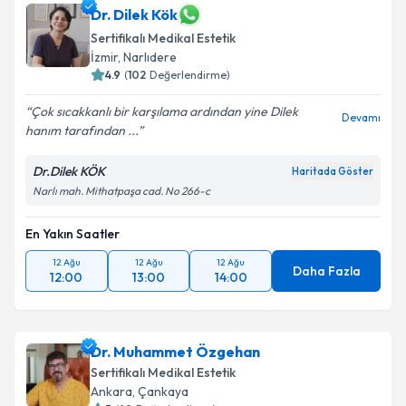
Dr. Dilek Kök
Sertifikalı Medikal Estetik
İzmir
,
Narlıdere
4.9
(
102
Değerlendirme)
Çok sıcakkanlı bir karşılama ardından yine Dilek
Devamı
hanım tarafından ...
Dr.Dilek KÖK
Haritada Göster
Narlı mah. Mithatpaşa cad. No 266-c
En Yakın Saatler
12 Ağu
12 Ağu
12 Ağu
Daha Fazla
12:00
13:00
14:00
Dr. Muhammet Özgehan
Sertifikalı Medikal Estetik
Ankara
,
Çankaya