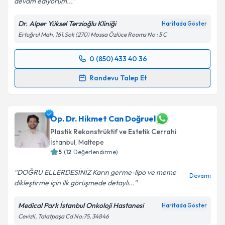
devam ediyorum...
Dr. Alper Yüksel Terzioğlu Kliniği
Haritada Göster
Ertuğrul Mah. 161.Sok (270) Mossa Özlüce Rooms No : 5 C
0 (850) 433 40 36
Randevu Takvimi Talebi
Randevu Talep Et
Dr. Alper Yüksel Terzioğlu
için randevu takvimi
talebi oluşturun. Size bu uzmandan randevu almanız
için bir takvim hazırlandığında e-posta ile
Op. Dr. Hikmet Can Doğruel
bilgilendireceğiz.
Plastik Rekonstrüktif ve Estetik Cerrahi
İstanbul
,
Maltepe
E-posta Adresiniz
5
(
12
Değerlendirme)
DOĞRU ELLERDESİNİZ Karın germe-lipo ve meme
Devamı
dikleştirme için ilk görüşmede detaylı...
Kişisel verilerimin işlenmesine ilişkin
Aydınlatma
Medical Park İstanbul Onkoloji Hastanesi
Haritada Göster
Metni
'ni okudum ve kişisel verilerimin belirtilen
Cevizli, Talatpaşa Cd No:75, 34846
kapsamda işlenmesini kabul ediyorum.