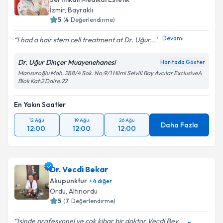
İzmir
,
Bayraklı
5
(
4
Değerlendirme)
Devamı
I had a hair stem cell treatment at Dr. Uğur...
Dr. Uğur Dinçer Muayenehanesi
Haritada Göster
Mansuroğlu Mah. 288/4 Sok. No:9/1 Hilmi Selvili Bay Avcılar ExclusiveA
Blok Kat:2 Daire:22
En Yakın Saatler
12 Ağu
19 Ağu
26 Ağu
Daha Fazla
12:00
12:00
12:00
Dr. Vecdi Bekar
Akupunktur
+
4
diğer
Ordu
,
Altınordu
5
(
7
Değerlendirme)
İşinde profesyonel ve çok kibar bir doktor Vecdi Bey.