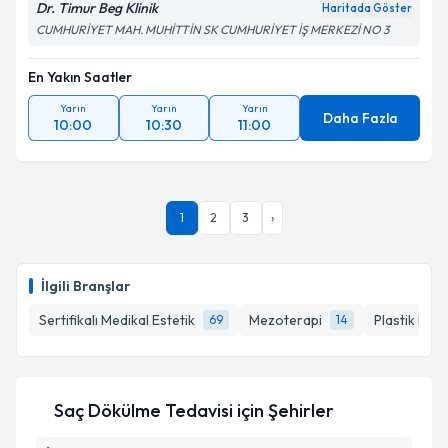
Dr. Timur Beg Klinik
Haritada Göster
CUMHURİYET MAH. MUHİTTİN SK CUMHURİYET İŞ MERKEZİ NO 3
En Yakın Saatler
Yarın
Yarın
Yarın
Daha Fazla
10:00
10:30
11:00
1
2
3
›
İlgili Branşlar
Sertifikalı Medikal Estetik
Mezoterapi
Plastik Reko
69
14
Saç Dökülme Tedavisi
için Şehirler