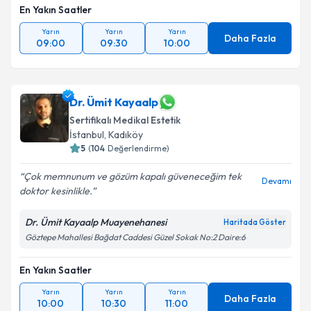
En Yakın Saatler
Yarın
Yarın
Yarın
Daha Fazla
09:00
09:30
10:00
Dr. Ümit Kayaalp
Sertifikalı Medikal Estetik
İstanbul
,
Kadıköy
5
(
104
Değerlendirme)
Çok memnunum ve gözüm kapalı güveneceğim tek
Devamı
doktor kesinlikle.
Dr. Ümit Kayaalp Muayenehanesi
Haritada Göster
Göztepe Mahallesi Bağdat Caddesi Güzel Sokak No:2 Daire:6
En Yakın Saatler
Yarın
Yarın
Yarın
Daha Fazla
10:00
10:30
11:00