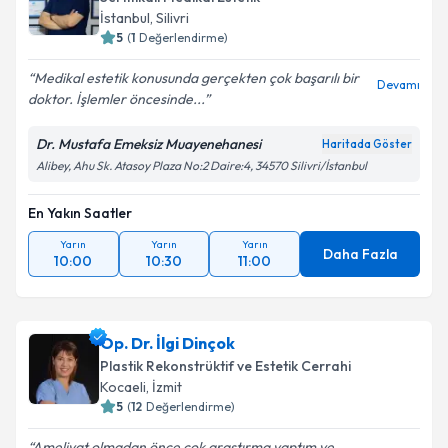
İstanbul
,
Silivri
5
(
1
Değerlendirme)
Medikal estetik konusunda gerçekten çok başarılı bir
Devamı
doktor. İşlemler öncesinde...
Dr. Mustafa Emeksiz Muayenehanesi
Haritada Göster
Alibey, Ahu Sk. Atasoy Plaza No:2 Daire:4, 34570 Silivri/İstanbul
En Yakın Saatler
Yarın
Yarın
Yarın
Daha Fazla
10:00
10:30
11:00
Op. Dr. İlgi Dinçok
Plastik Rekonstrüktif ve Estetik Cerrahi
Kocaeli
,
İzmit
5
(
12
Değerlendirme)
Ameliyat olmadan önce çok araştırma yaptım ve