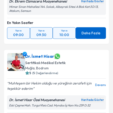
Dr. Ekrem Özmacera Muayenehanesi
Haritada Göster
Mimar Sinan Mahallesi 144. Sokak, Albayrak Sitesi A Blok Kat:3 D:13,
Atakum, Samsun
En Yakın Saatler
Yarın
Yarın
Yarın
Daha Fazla
09:00
09:30
10:00
Dr. İsmet Hisar
Sertifikalı Medikal Estetik
Muğla
,
Bodrum
5
(
5
Değerlendirme)
Muhteşem bir Hekim olduğu ve yüreğinin zerafeti için
Devamı
teşekkür ederim
Dr. İsmet Hisar Özel Muayenehanesi
Haritada Göster
Eski Çeşme Mah. Turgut Reis Cad. Myndos İş Hanı No:239 D:32