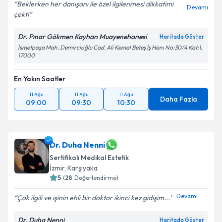
Beklerken her danışanı ile özel ilgilenmesi dikkatimi
Devamı
çekti
Dr. Pınar Gökmen Kayhan Muayenehanesi
Haritada Göster
İsmetpaşa Mah. Demircioğlu Cad. Ali Kemal Beteş İş Hanı No:30/4 Kat:1,
17000
En Yakın Saatler
11 Ağu
11 Ağu
11 Ağu
Daha Fazla
09:00
09:30
10:30
Dr. Duha Nenni
Sertifikalı Medikal Estetik
İzmir
,
Karşıyaka
5
(
28
Değerlendirme)
Devamı
Çok ilgili ve işinin ehli bir doktor ikinci kez gidişim...
Dr. Duha Nenni
Haritada Göster