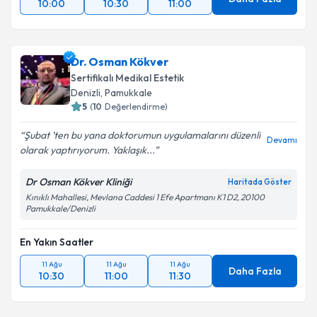
10:00
10:30
11:00
Dr. Osman Kökver
Sertifikalı Medikal Estetik
Denizli
,
Pamukkale
5
(
10
Değerlendirme)
Şubat ’ten bu yana doktorumun uygulamalarını düzenli
Devamı
olarak yaptırıyorum. Yaklaşık...
Dr Osman Kökver Kliniği
Haritada Göster
Kınıklı Mahallesi, Mevlana Caddesi 1 Efe Apartmanı K1 D2, 20100
Pamukkale/Denizli
En Yakın Saatler
11 Ağu
11 Ağu
11 Ağu
Daha Fazla
10:30
11:00
11:30