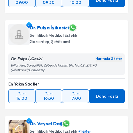
Daha Fazla
09:00
09:30
10:00
Dr. Fulya İyikesici
Sertifikalı Medikal Estetik
Gaziantep
,
Şehitkamil
Dr. Fulya İyikesici
Haritada Göster
Billur Apt, Sarıgüllük, Zübeyde Hanım Blv. No:62 , 27090
Şehitkamil/Gaziantep
En Yakın Saatler
Yarın
Yarın
Yarın
Daha Fazla
16:00
16:30
17:00
Dr. Veysel Dağ
Sertifikalı Medikal Estetik
+
1
diğer