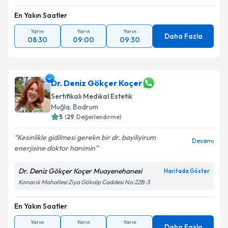
En Yakın Saatler
Takvim Talebini Gönder
Yarın
Yarın
Yarın
Daha Fazla
08:30
09:00
09:30
Dr. Deniz Gökçer Koçer
Sertifikalı Medikal Estetik
Muğla
,
Bodrum
5
(
29
Değerlendirme)
Kesinlikle gidilmesi gerekn bir dr. bayiliyirum
Devamı
enerjisine doktor hanimin
Dr. Deniz Gökçer Koçer Muayenehanesi
Haritada Göster
Konacık Mahallesi Ziya Gökalp Caddesi No:22B-3
En Yakın Saatler
Yarın
Yarın
Yarın
Daha Fazla