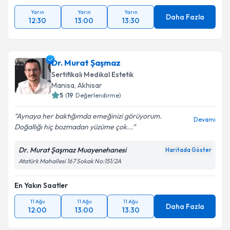
Yarın
Yarın
Yarın
Daha Fazla
12:30
13:00
13:30
Dr. Murat Şaşmaz
Sertifikalı Medikal Estetik
Manisa
,
Akhisar
5
(
19
Değerlendirme)
Aynaya her baktığımda emeğinizi görüyorum.
Devamı
Doğallığı hiç bozmadan yüzüme çok...
Dr. Murat Şaşmaz Muayenehanesi
Haritada Göster
Atatürk Mahallesi 167 Sokak No:151/2A
En Yakın Saatler
11 Ağu
11 Ağu
11 Ağu
Daha Fazla
12:00
13:00
13:30