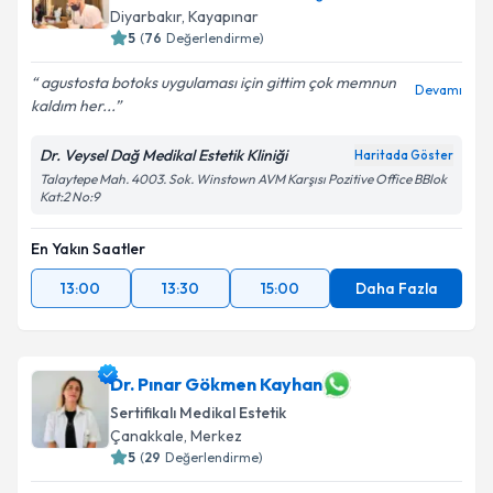
Diyarbakır
,
Kayapınar
5
(
76
Değerlendirme)
agustosta botoks uygulaması için gittim çok memnun
Devamı
kaldım her...
Dr. Veysel Dağ Medikal Estetik Kliniği
Haritada Göster
Talaytepe Mah. 4003. Sok. Winstown AVM Karşısı Pozitive Office BBlok
Kat:2 No:9
En Yakın Saatler
13:00
13:30
15:00
Daha Fazla
Dr. Pınar Gökmen Kayhan
Sertifikalı Medikal Estetik
Çanakkale
,
Merkez
5
(
29
Değerlendirme)