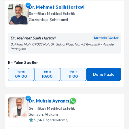
Dr. Mehmet Salih Hartavi
Sertifikalı Medikal Estetik
Gaziantep
,
Şehitkamil
Dr. Mehmet Salih Hartavi
Haritada Göster
Batıkent Mah. 09028 Nolu Sk. Sakıcı Plaza No: 4 E İbrahimli – Anneler
Parkı yanı
En Yakın Saatler
Yarın
Yarın
Yarın
Daha Fazla
09:00
10:00
11:00
Dr. Muhsin Ayrancı
Sertifikalı Medikal Estetik
Samsun
,
Atakum
5
(
34
Değerlendirme)