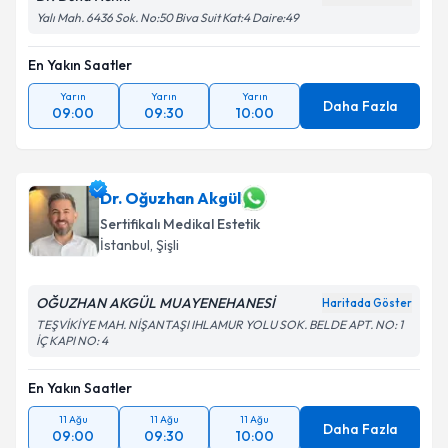
Yalı Mah. 6436 Sok. No:50 Biva Suit Kat:4 Daire:49
En Yakın Saatler
Yarın
Yarın
Yarın
Daha Fazla
09:00
09:30
10:00
Dr. Oğuzhan Akgül
Sertifikalı Medikal Estetik
İstanbul
,
Şişli
OĞUZHAN AKGÜL MUAYENEHANESİ
Haritada Göster
TEŞVİKİYE MAH. NİŞANTAŞI IHLAMUR YOLU SOK. BELDE APT. NO: 1
İÇ KAPI NO: 4
En Yakın Saatler
11 Ağu
11 Ağu
11 Ağu
Daha Fazla
09:00
09:30
10:00