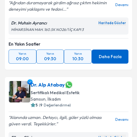
Ağrıdan duramayarak girdim ağrısız çıktım hekimin
Devamı
deneyimi yaklaşımı ve tedavi...
Dr. Muhsin Ayrancı
Haritada Göster
MİMARSİNAN MAH. 160.SK NO26/1 İÇ KAPI 3
En Yakın Saatler
Yarın
Yarın
Yarın
Daha Fazla
09:00
09:30
10:30
Dr. Alp Atabay
Sertifikalı Medikal Estetik
Samsun
,
İlkadım
5
(
9
Değerlendirme)
Alanında uzman. Detaycı, ilgili, güler yüzlü olması
Devamı
güven verdi. Teşekkürler.