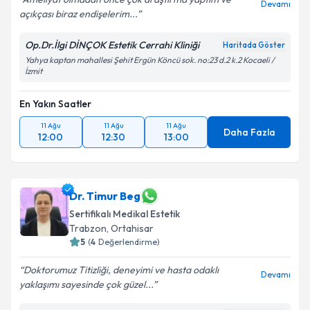
Devamı
açıkçası biraz endişelerim...
Op.Dr.İlgi DİNÇOK Estetik Cerrahi Kliniği
Haritada Göster
Yahya kaptan mahallesi Şehit Ergün Köncü sok. no:23 d.2 k.2 Kocaeli /
İzmit
En Yakın Saatler
11 Ağu
11 Ağu
11 Ağu
Daha Fazla
12:00
12:30
13:00
Dr. Timur Beg
Sertifikalı Medikal Estetik
Trabzon
,
Ortahisar
5
(
4
Değerlendirme)
Doktorumuz Titizliği, deneyimi ve hasta odaklı
Devamı
yaklaşımı sayesinde çok güzel...