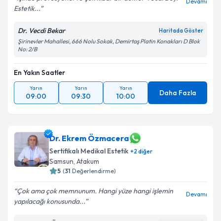
Devamı
Estetik...
Dr. Vecdi Bekar
Haritada Göster
Şirinevler Mahallesi, 666 Nolu Sokak, Demirtaş Platin Konakları D Blok
No: 2/B
En Yakın Saatler
Yarın
Yarın
Yarın
Daha Fazla
09:00
09:30
10:00
Dr. Ekrem Özmacera
Sertifikalı Medikal Estetik
+
2
diğer
Samsun
,
Atakum
5
(
31
Değerlendirme)
Çok ama çok memnunum. Hangi yüze hangi işlemin
Devamı
yapılacağı konusunda...