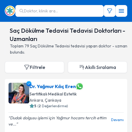
Doktor, klinik ara...
Saç Dökülme Tedavisi Tedavisi Doktorları -
Uzmanları
Toplam
79
Saç Dökülme Tedavisi
tedavisi yapan doktor - uzman
bulundu.
Filtrele
Akıllı Sıralama
Dr. Yağmur Kılıç Eren
Sertifikalı Medikal Estetik
Ankara
,
Çankaya
5
(
2
Değerlendirme)
Dudak dolgusu işlemi için Yağmur hocamı tercih ettim
Devamı
ve...