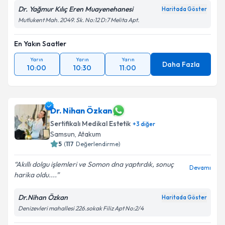
Dr. Yağmur Kılıç Eren Muayenehanesi
Haritada Göster
Mutlukent Mah. 2049. Sk. No:12 D:7 Melita Apt.
En Yakın Saatler
Yarın
Yarın
Yarın
Daha Fazla
10:00
10:30
11:00
Dr. Nihan Özkan
Sertifikalı Medikal Estetik
+
3
diğer
Samsun
,
Atakum
5
(
117
Değerlendirme)
Akıllı dolgu işlemleri ve Somon dna yaptırdık, sonuç
Devamı
harika oldu....
Dr.Nihan Özkan
Haritada Göster
Denizevleri mahallesi 226.sokak Filiz Apt No:2/4