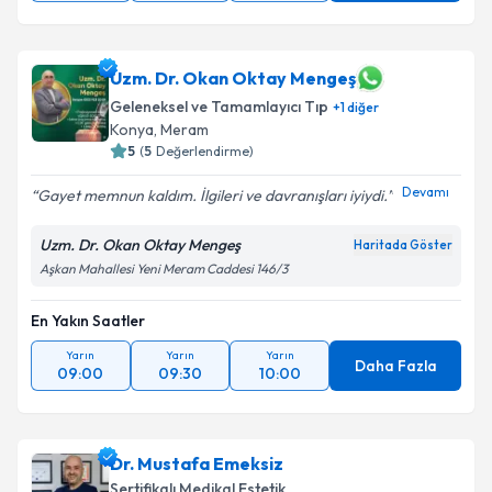
Uzm. Dr. Okan Oktay Mengeş
Geleneksel ve Tamamlayıcı Tıp
+
1
diğer
Konya
,
Meram
5
(
5
Değerlendirme)
Devamı
Gayet memnun kaldım. İlgileri ve davranışları iyiydi.
Uzm. Dr. Okan Oktay Mengeş
Haritada Göster
Aşkan Mahallesi Yeni Meram Caddesi 146/3
En Yakın Saatler
Yarın
Yarın
Yarın
Daha Fazla
09:00
09:30
10:00
Dr. Mustafa Emeksiz
Sertifikalı Medikal Estetik