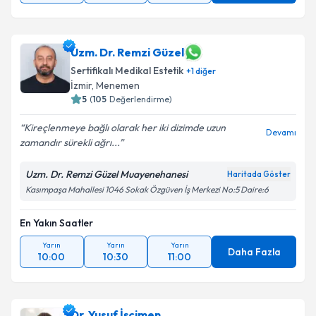
Uzm. Dr. Remzi Güzel
Sertifikalı Medikal Estetik
+
1
diğer
İzmir
,
Menemen
5
(
105
Değerlendirme)
Kireçlenmeye bağlı olarak her iki dizimde uzun
Devamı
zamandır sürekli ağrı...
Uzm. Dr. Remzi Güzel Muayenehanesi
Haritada Göster
Kasımpaşa Mahallesi 1046 Sokak Özgüven İş Merkezi No:5 Daire:6
En Yakın Saatler
Yarın
Yarın
Yarın
Daha Fazla
10:00
10:30
11:00
Dr. Yusuf İşçimen