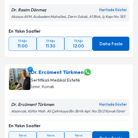
Dr. Rasim Dönmez
Haritada Göster
Akasya AVM, Acıbadem Mahallesi, Derin Sokak, A1 Blok, İç Kapı No: 183
En Yakın Saatler
13 Ağu
13 Ağu
13 Ağu
Daha Fazla
11:00
11:30
12:00
Dr. Ercüment Türkmen
Sertifikalı Medikal Estetik
İzmir
,
Konak
Dr. Ercüment Türkmen
Haritada Göster
Alsancak, Kültür Mah. Ali Çetinkaya Blv. Birlik Apt. No:35/2 Konak/İzmir
En Yakın Saatler
Yarın
Yarın
Yarın