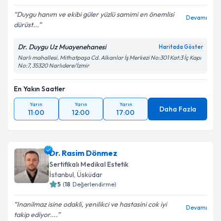
Duygu hanım ve ekibi güler yüzlü samimi en önemlisi
Devamı
dürüst...
Dr. Duygu Uz Muayenehanesi
Haritada Göster
Narlı mahallesi, Mithatpaşa Cd. Alkanlar İş Merkezi No:301 Kat:3 İç Kapı
No:7, 35320 Narlıdere/İzmir
En Yakın Saatler
Yarın
Yarın
Yarın
Daha Fazla
11:00
12:00
17:00
Dr. Rasim Dönmez
Sertifikalı Medikal Estetik
İstanbul
,
Üsküdar
5
(
18
Değerlendirme)
Inanilmaz isine odakli, yenilikci ve hastasini cok iyi
Devamı
takip ediyor....