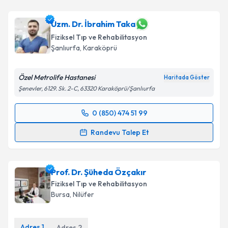
Prof. Dr. Emre Ata
için randevu takvimi talebi
Takvim Talebini Gönder
oluşturun. Size bu uzmandan randevu almanız için bir
takvim hazırlandığında e-posta ile bilgilendireceğiz.
Uzm. Dr. İbrahim Taka
Fiziksel Tıp ve Rehabilitasyon
E-posta Adresiniz
Şanlıurfa
, Karaköprü
Özel Metrolife Hastanesi
Haritada Göster
Şenevler, 6129. Sk. 2-C, 63320 Karaköprü/Şanlıurfa
Kişisel verilerimin işlenmesine ilişkin
Aydınlatma
Metni
'ni okudum ve kişisel verilerimin belirtilen
0 (850) 474 51 99
kapsamda işlenmesini kabul ediyorum.
Randevu Takvimi Talebi
Randevu Talep Et
Takvim Talebini Gönder
Uzm. Dr. İbrahim Taka
için randevu takvimi talebi
oluşturun. Size bu uzmandan randevu almanız için bir
Prof. Dr. Şüheda Özçakır
takvim hazırlandığında e-posta ile bilgilendireceğiz.
Fiziksel Tıp ve Rehabilitasyon
E-posta Adresiniz
Bursa
, Nilüfer
Adres
1
Adres
2