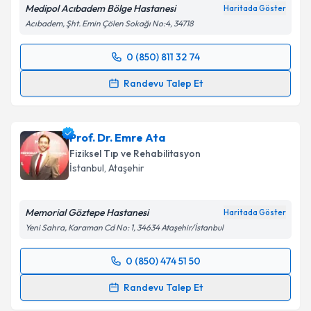
Medipol Acıbadem Bölge Hastanesi
Haritada Göster
kapsamda işlenmesini kabul ediyorum.
Acıbadem, Şht. Emin Çölen Sokağı No:4, 34718
Takvim Talebini Gönder
0 (850) 811 32 74
Randevu Takvimi Talebi
Randevu Talep Et
Dr. Öğr. Üyesi Gökhan Özkoçak
için randevu
takvimi talebi oluşturun. Size bu uzmandan randevu
Prof. Dr. Emre Ata
almanız için bir takvim hazırlandığında e-posta ile
bilgilendireceğiz.
Fiziksel Tıp ve Rehabilitasyon
İstanbul
, Ataşehir
E-posta Adresiniz
Memorial Göztepe Hastanesi
Haritada Göster
Yeni Sahra, Karaman Cd No: 1, 34634 Ataşehir/İstanbul
Kişisel verilerimin işlenmesine ilişkin
Aydınlatma
0 (850) 474 51 50
Metni
'ni okudum ve kişisel verilerimin belirtilen
Randevu Takvimi Talebi
kapsamda işlenmesini kabul ediyorum.
Randevu Talep Et