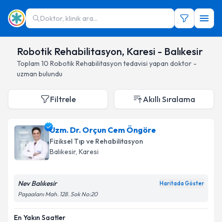
Doktor, klinik ara...
Robotik Rehabilitasyon, Karesi - Balıkesir
Toplam
10
Robotik Rehabilitasyon
tedavisi yapan doktor -
uzman bulundu
Filtrele
Akıllı Sıralama
Uzm. Dr. Orçun Cem Öngöre
Fiziksel Tıp ve Rehabilitasyon
Balıkesir
, Karesi
Nev Balıkesir
Haritada Göster
Paşaalanı Mah. 128. Sok No:20
En Yakın Saatler