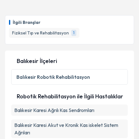
Takvim Talebini Gönder
Uzm. Dr. Orge Fatoş Demirtaş
için randevu takvimi
talebi oluşturun. Size bu uzmandan randevu almanız
İlgili Branşlar
için bir takvim hazırlandığında e-posta ile
bilgilendireceğiz.
Fiziksel Tıp ve Rehabilitasyon
1
E-posta Adresiniz
Balıkesir İlçeleri
Kişisel verilerimin işlenmesine ilişkin
Aydınlatma
Balıkesir
Robotik Rehabilitasyon
Metni
'ni okudum ve kişisel verilerimin belirtilen
kapsamda işlenmesini kabul ediyorum.
Robotik Rehabilitasyon ile İlgili Hastalıklar
Takvim Talebini Gönder
Balıkesir Karesi Ağrılı Kas Sendromları
Balıkesir Karesi Akut ve Kronik Kas iskelet Sistem
Ağrıları