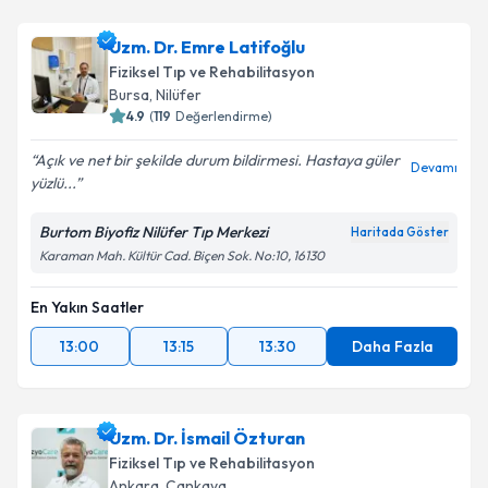
Uzm. Dr. Emre Latifoğlu
Fiziksel Tıp ve Rehabilitasyon
Bursa
, Nilüfer
4.9
(
119
Değerlendirme)
Açık ve net bir şekilde durum bildirmesi. Hastaya güler
Devamı
yüzlü...
Burtom Biyofiz Nilüfer Tıp Merkezi
Haritada Göster
Karaman Mah. Kültür Cad. Biçen Sok. No:10, 16130
En Yakın Saatler
13:00
13:15
13:30
Daha Fazla
Uzm. Dr. İsmail Özturan
Fiziksel Tıp ve Rehabilitasyon
Ankara
, Çankaya