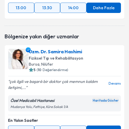
13:00
13:30
14:00
Daha Fazla
Bölgenize yakın diğer uzmanlar
Uzm. Dr. Samira Hashimi
Fiziksel Tıp ve Rehabilitasyon
Bursa
, Nilüfer
5
(
10
Değerlendirme)
çok ilgili ve başarılı bir doktor çok memnun kaldım
Devamı
iletişimi,...
Özel Medicabil Hastanesi
Haritada Göster
Mudanya Yolu, Fethiye, Küre Sokak 1/A
En Yakın Saatler