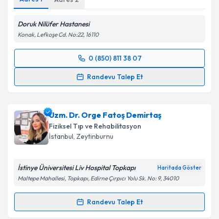
Kişisel verilerimin işlenmesine ilişkin
Aydınlatma
Doruk Nilüfer Hastanesi
Metni
'ni okudum ve kişisel verilerimin belirtilen
kapsamda işlenmesini kabul ediyorum.
Konak, Lefkoşe Cd. No:22, 16110
0 (850) 811 38 07
Randevu Takvimi Talebi
Takvim Talebini Gönder
Randevu Talep Et
Prof. Dr. Şüheda Özçakır
için randevu takvimi talebi
oluşturun. Size bu uzmandan randevu almanız için bir
Uzm. Dr. Orge Fatoş Demirtaş
takvim hazırlandığında e-posta ile bilgilendireceğiz.
Fiziksel Tıp ve Rehabilitasyon
E-posta Adresiniz
İstanbul
, Zeytinburnu
İstinye Üniversitesi Liv Hospital Topkapı
Haritada Göster
Maltepe Mahallesi, Topkapı, Edirne Çırpıcı Yolu Sk. No: 9, 34010
Kişisel verilerimin işlenmesine ilişkin
Aydınlatma
Metni
'ni okudum ve kişisel verilerimin belirtilen
Randevu Talep Et
kapsamda işlenmesini kabul ediyorum.
Randevu Takvimi Talebi