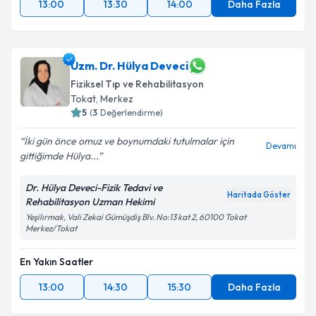
13:00
13:30
14:00
Daha Fazla
Uzm. Dr. Hülya Deveci
Fiziksel Tıp ve Rehabilitasyon
Tokat
, Merkez
5
(
3
Değerlendirme)
İki gün önce omuz ve boynumdaki tutulmalar için
Devamı
gittiğimde Hülya...
Dr. Hülya Deveci-Fizik Tedavi ve
Haritada Göster
Rehabilitasyon Uzman Hekimi
Yeşilırmak, Vali Zekai Gümüşdiş Blv. No:13 kat 2, 60100 Tokat
Merkez/Tokat
En Yakın Saatler
13:00
14:30
15:30
Daha Fazla