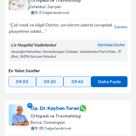
Ortopedi ve Travmatoloji
E-posta Adresiniz
İstanbul
, Sarıyer
5
(
1
Değerlendirme)
Çok nazik ve bilgili Doktor, sorularımı sabırla cevapladı
Devamı
şikayetime odaklı...
Kişisel verilerimin işlenmesine ilişkin
Aydınlatma
Metni
'ni okudum ve kişisel verilerimin belirtilen
Liv Hospital Vadistanbul
Haritada Göster
kapsamda işlenmesini kabul ediyorum.
Ayazağa Mahallesi, Kemerburgaz Caddesi, Vadistanbul Park Etabı, 7F
Blok, 34396 Sarıyer/İstanbul
Takvim Talebini Gönder
En Yakın Saatler
09:00
09:20
09:40
Daha Fazla
Op. Dr. Kayhan Turan
Ortopedi ve Travmatoloji
Bursa
, Osmangazi
5
(
13
Değerlendirme)