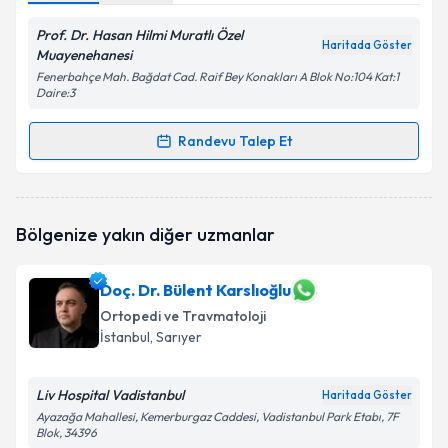
Prof. Dr. Hasan Hilmi Muratlı Özel
Haritada Göster
Muayenehanesi
Fenerbahçe Mah. Bağdat Cad. Raif Bey Konakları A Blok No:104 Kat:1
Daire:3
Randevu Talep Et
Randevu Takvimi Talebi
Prof. Dr. Hasan Hilmi Muratlı
için randevu takvimi
Bölgenize yakın diğer uzmanlar
talebi oluşturun. Size bu uzmandan randevu almanız
için bir takvim hazırlandığında e-posta ile
bilgilendireceğiz.
Doç. Dr. Bülent Karslıoğlu
Ortopedi ve Travmatoloji
E-posta Adresiniz
İstanbul
, Sarıyer
Liv Hospital Vadistanbul
Haritada Göster
Kişisel verilerimin işlenmesine ilişkin
Aydınlatma
Ayazağa Mahallesi, Kemerburgaz Caddesi, Vadistanbul Park Etabı, 7F
Blok, 34396
Metni
'ni okudum ve kişisel verilerimin belirtilen