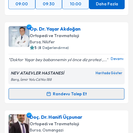
09:00
09:30
10:00
Daha Fazla
Op. Dr. Yaşar Akdoğan
Ortopedi ve Travmatoloji
Bursa
, Nilüfer
5
(
8
Değerlendirme)
Devamı
Doktor Yaşar bey babannemin yıl önce diz protezi ,...
NEV ATAEVLER HASTANESİ
Haritada Göster
Barış, İzmir Yolu Cd No:188
Randevu Talep Et
Randevu Takvimi Talebi
Op. Dr. Yaşar Akdoğan
için randevu takvimi talebi
Doç. Dr. Hanifi Üçpunar
oluşturun. Size bu uzmandan randevu almanız için bir
Ortopedi ve Travmatoloji
takvim hazırlandığında e-posta ile bilgilendireceğiz.
Bursa
, Osmangazi