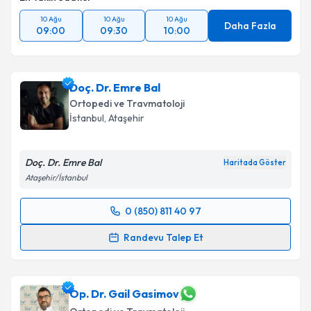
10 Ağu
10 Ağu
10 Ağu
Daha Fazla
09:00
09:30
10:00
Doç. Dr. Emre Bal
Ortopedi ve Travmatoloji
İstanbul
, Ataşehir
Doç. Dr. Emre Bal
Haritada Göster
Ataşehir/İstanbul
0 (850) 811 40 97
Randevu Takvimi Talebi
Randevu Talep Et
Doç. Dr. Emre Bal
için randevu takvimi talebi
oluşturun. Size bu uzmandan randevu almanız için bir
takvim hazırlandığında e-posta ile bilgilendireceğiz.
Op. Dr. Gail Gasimov