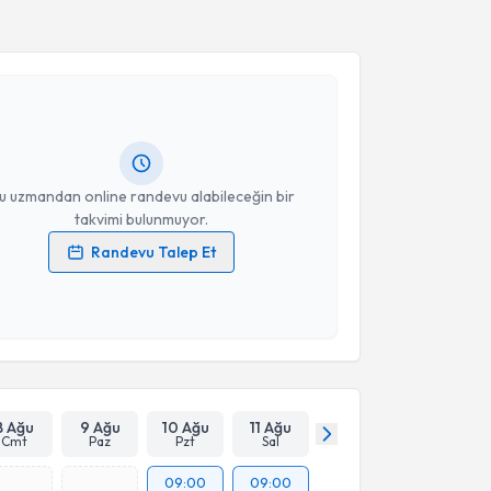
akvimi Talebi
aşar Akdoğan
için randevu takvimi talebi oluşturun.
andan randevu almanız için bir takvim
ında e-posta ile bilgilendireceğiz.
resiniz
u uzmandan online randevu alabileceğin bir
takvimi bulunmuyor.
Randevu Talep Et
 verilerimin işlenmesine ilişkin
Aydınlatma Metni
'ni
 ve kişisel verilerimin belirtilen kapsamda
esini kabul ediyorum.
Takvim Talebini Gönder
8 Ağu
9 Ağu
10 Ağu
11 Ağu
Cmt
Paz
Pzt
Sal
09:00
09:00