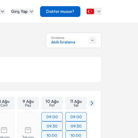
Giriş Yap
Doktor musun?
Sıralama
Akıllı Sıralama
8 Ağu
9 Ağu
10 Ağu
11 Ağu
Cmt
Paz
Pzt
Sal
09:00
09:00
09:30
09:30
10:00
10:00
Takvim
Takvim