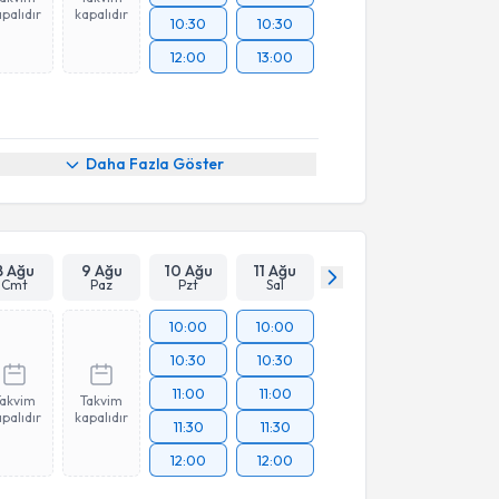
palıdır
kapalıdır
10:30
10:30
12:00
13:00
Daha Fazla Göster
8 Ağu
9 Ağu
10 Ağu
11 Ağu
Cmt
Paz
Pzt
Sal
10:00
10:00
10:30
10:30
11:00
11:00
Takvim
Takvim
palıdır
kapalıdır
11:30
11:30
12:00
12:00