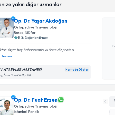
Randevu T
enize yakın diğer uzmanlar
Op. Dr. Y
Op. Dr. Yaşar Akdoğan
Size bu uzm
Ortopedi ve Travmatoloji
hazırlandığ
Bursa
, Nilüfer
5
(
8
Değerlendirme)
E-posta Ad
B
tor Yaşar bey babannemin yıl önce diz protezi
Devamı
Kişisel
okudum
V ATAEVLER HASTANESİ
Haritada Göster
işlenm
ış, İzmir Yolu Cd No:188
Op. Dr. Fuat Erzen
Ortopedi ve Travmatoloji
İstanbul
, Pendik