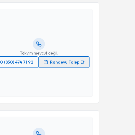
Serkan Sürücü
için randevu takvimi talebi oluşturun.
andan randevu almanız için bir takvim
ında e-posta ile bilgilendireceğiz.
resiniz
Takvim mevcut değil.
0 (850) 474 71 92
Randevu Talep Et
 verilerimin işlenmesine ilişkin
Aydınlatma Metni
'ni
 ve kişisel verilerimin belirtilen kapsamda
esini kabul ediyorum.
akvimi Talebi
Takvim Talebini Gönder
Emre Bal
için randevu takvimi talebi oluşturun. Size bu
ndevu almanız için bir takvim hazırlandığında e-
lgilendireceğiz.
resiniz