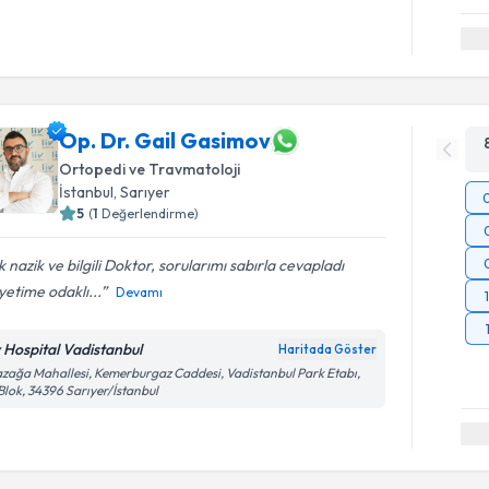
Op. Dr. Gail Gasimov
Ortopedi ve Travmatoloji
İstanbul
, Sarıyer
5
(
1
Değerlendirme)
 nazik ve bilgili Doktor, sorularımı sabırla cevapladı
yetime odaklı...
Devamı
v Hospital Vadistanbul
Haritada Göster
zağa Mahallesi, Kemerburgaz Caddesi, Vadistanbul Park Etabı,
Blok, 34396 Sarıyer/İstanbul
Randevu T