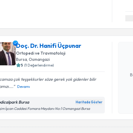
Randevu T
Doç. Dr. H
Doç. Dr. Hanifi Üçpunar
Size bu uzm
Ortopedi ve Travmatoloji
hazırlandığ
Bursa
, Osmangazi
5
(
1
Değerlendirme)
E-posta Ad
B
amıza çok teşşekkurler söze gerek yok gidenler bilir
mızı....
Devamı
Kişisel
okudum
dicalpark Bursa
Haritada Göster
işlenm
im İşcan Caddesi Fomara Meydanı No:1 Osmangazi Bursa