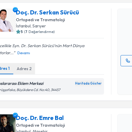
Doç. Dr. Serkan Sürücü
Doç. Dr. 
Ortopedi ve Travmatoloji
Size bu uzm
İstanbul
, Sarıyer
hazırlandığ
5
(
7
Değerlendirme)
E-posta Ad
celikle Syn. Dr. Serkan Sürücü'nün Mart Dünya
orlar...
Devamı
dres
1
Adres
2
Kişisel
okudum
işlenm
uslararası Eklem Merkezi
Haritada Göster
Randevu T
üşşafaka, Büyükdere Cd. No:40, 34457
Doç. Dr. 
uzmandan ra
Doç. Dr. Emre Bal
posta ile bi
Ortopedi ve Travmatoloji
E-posta Ad
İstanbul
, Ataşehir