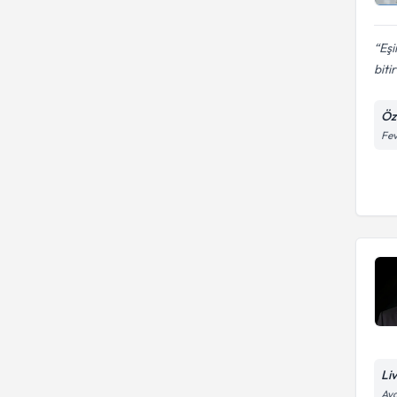
Eşi
biti
Öz
Fev
Li
Aya