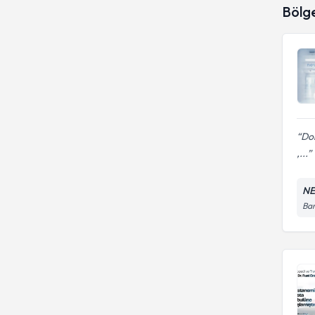
Bölg
Dok
,...
NE
Bar