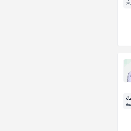
7F 
Öz
Bat