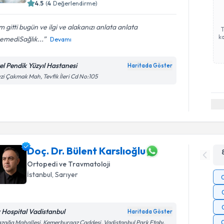
4.5
(
4
Değerlendirme)
m gitti bugün ve ilgi ve alakanızı anlata anlata
ka
remediSağlık...
Devamı
el Pendik Yüzyıl Hastanesi
Haritada Göster
zi Çakmak Mah, Tevfik İleri Cd No:105
Doç. Dr. Bülent Karslıoğlu
Ortopedi ve Travmatoloji
İstanbul
, Sarıyer
v Hospital Vadistanbul
Haritada Göster
zağa Mahallesi, Kemerburgaz Caddesi, Vadistanbul Park Etabı,