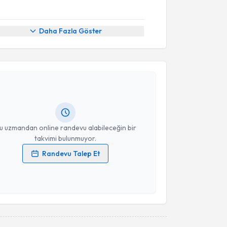
Daha Fazla Göster
akvimi Talebi
anifi Üçpunar
için randevu takvimi talebi oluşturun.
andan randevu almanız için bir takvim
ında e-posta ile bilgilendireceğiz.
resiniz
u uzmandan online randevu alabileceğin bir
takvimi bulunmuyor.
Randevu Talep Et
 verilerimin işlenmesine ilişkin
Aydınlatma Metni
'ni
 ve kişisel verilerimin belirtilen kapsamda
esini kabul ediyorum.
Takvim Talebini Gönder