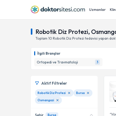
Uzmanlar
Klin
Robotik Diz Protezi, Osmanga
Toplam
10
Robotik Diz Protezi
tedavisi yapan dok
İlgili Branşlar
Ortopedi ve Travmatoloji
3
Aktif Filtreler
Robotik Diz Protezi
Bursa
Osmangazi
Vol
Şehir
Bursa