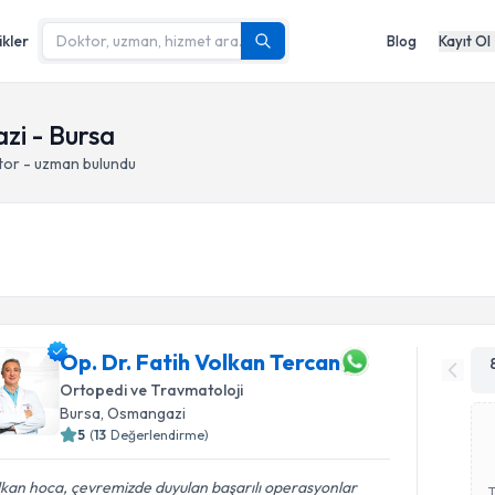
ikler
Blog
Kayıt Ol
zi - Bursa
tor - uzman bulundu
Op. Dr. Fatih Volkan Tercan
Ortopedi ve Travmatoloji
Bursa
, Osmangazi
5
(
13
Değerlendirme)
kan hoca, çevremizde duyulan başarılı operasyonlar