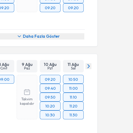
09:20
09:20
09:20
Daha Fazla Göster
8 Ağu
9 Ağu
10 Ağu
11 Ağu
Cmt
Paz
Pzt
Sal
09:00
09:20
10:50
09:40
11:00
09:50
11:10
Takvim
kapalıdır
10:20
11:20
10:30
11:30