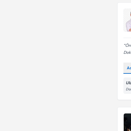
Ön
Dokt
A
Ul
Dar