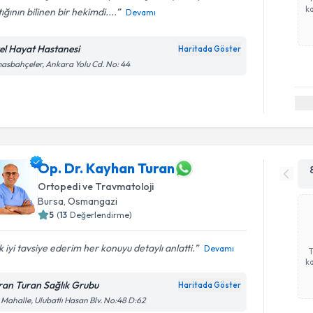
ka
ığının bilinen bir hekimdi....
Devamı
el Hayat Hastanesi
Haritada Göster
asbahçeler, Ankara Yolu Cd. No: 44
Op. Dr. Kayhan Turan
Ortopedi ve Travmatoloji
Bursa
, Osmangazi
5
(
13
Değerlendirme)
 iyi tavsiye ederim her konuyu detaylı anlatti.
Devamı
ka
ran Turan Sağlık Grubu
Haritada Göster
 Mahalle, Ulubatlı Hasan Blv. No:48 D:62