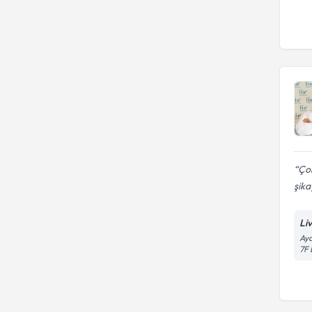
Çok
şika
Li
Aya
7F 