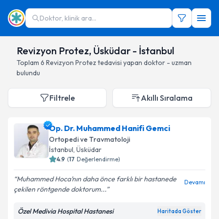
Doktor, klinik ara...
Revizyon Protez, Üsküdar - İstanbul
Toplam
6
Revizyon Protez
tedavisi yapan doktor - uzman
bulundu
Filtrele
Akıllı Sıralama
Op. Dr. Muhammed Hanifi Gemci
Ortopedi ve Travmatoloji
İstanbul
, Üsküdar
4.9
(
17
Değerlendirme)
Muhammed Hoca’nın daha önce farklı bir hastanede
Devamı
çekilen röntgende doktorum...
Özel Medivia Hospital Hastanesi
Haritada Göster