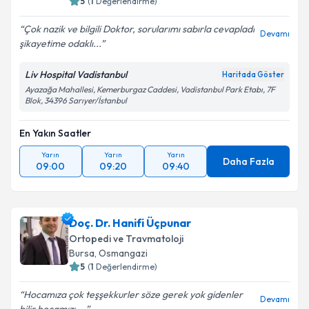
5
(
1
Değerlendirme)
Çok nazik ve bilgili Doktor, sorularımı sabırla cevapladı
Devamı
şikayetime odaklı...
Liv Hospital Vadistanbul
Haritada Göster
Ayazağa Mahallesi, Kemerburgaz Caddesi, Vadistanbul Park Etabı, 7F
Blok, 34396 Sarıyer/İstanbul
En Yakın Saatler
Yarın
Yarın
Yarın
Daha Fazla
09:00
09:20
09:40
Doç. Dr. Hanifi Üçpunar
Ortopedi ve Travmatoloji
Bursa
, Osmangazi
5
(
1
Değerlendirme)
Hocamıza çok teşşekkurler söze gerek yok gidenler
Devamı