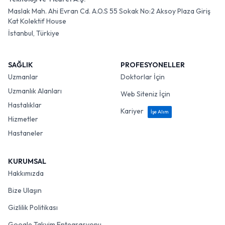
Maslak Mah. Ahi Evran Cd. A.O.S 55 Sokak No:2 Aksoy Plaza Giriş
Kat Kolektif House
İstanbul, Türkiye
SAĞLIK
PROFESYONELLER
Uzmanlar
Doktorlar İçin
Uzmanlık Alanları
Web Siteniz İçin
Hastalıklar
Kariyer
İşe Alım
Hizmetler
Hastaneler
KURUMSAL
Hakkımızda
Bize Ulaşın
Gizlilik Politikası
Google Takvim Entegrasyonu