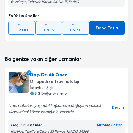
Güzeltepe, Zübeyde Hanım Cd. No:15, 34680
En Yakın Saatler
Yarın
Yarın
Yarın
Daha Fazla
09:00
09:15
09:30
Bölgenize yakın diğer uzmanlar
Doç. Dr. Ali Öner
Ortopedi ve Travmatoloji
İstanbul
, Şişli
5
(
1
Değerlendirme)
merhabalar. yaşındaki oğlumuza doğuştan yüksek
Devamı
skapula(sol kürek kemiğinin yerinde...
Doç. Dr. Ali Öner
Haritada Göster
Harbiye, Teşvikiye Cd. no:53 Pamuk Apt.D:2, 34365