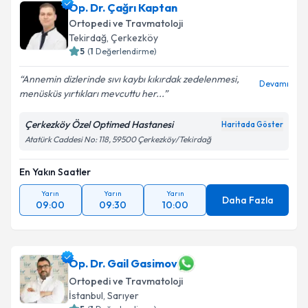
Op. Dr. Ahmet Keskin
için randevu takvimi talebi
Op. Dr. Çağrı Kaptan
oluşturun. Size bu uzmandan randevu almanız için bir
Ortopedi ve Travmatoloji
takvim hazırlandığında e-posta ile bilgilendireceğiz.
Tekirdağ
, Çerkezköy
5
(
1
Değerlendirme)
E-posta Adresiniz
Annemin dizlerinde sıvı kaybı kıkırdak zedelenmesi,
Devamı
menüsküs yırtıkları mevcuttu her...
Çerkezköy Özel Optimed Hastanesi
Haritada Göster
Kişisel verilerimin işlenmesine ilişkin
Aydınlatma
Atatürk Caddesi No: 118, 59500 Çerkezköy/Tekirdağ
Metni
'ni okudum ve kişisel verilerimin belirtilen
kapsamda işlenmesini kabul ediyorum.
En Yakın Saatler
Yarın
Yarın
Yarın
Takvim Talebini Gönder
Daha Fazla
09:00
09:30
10:00
Op. Dr. Gail Gasimov
Ortopedi ve Travmatoloji
İstanbul
, Sarıyer