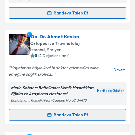
Randevu Talep Et
Randevu Takvimi Talebi
Doç. Dr. Ali Öner
için randevu takvimi talebi
Op. Dr. Ahmet Keskin
oluşturun. Size bu uzmandan randevu almanız için bir
Ortopedi ve Travmatoloji
takvim hazırlandığında e-posta ile bilgilendireceğiz.
İstanbul
, Sarıyer
5
(
4
Değerlendirme)
E-posta Adresiniz
Hayatımda böyle kral bi doktor görmedim eline
Devamı
emeğine sağlık skolyoz...
Metin Sabancı Baltalimanı Kemik Hastalıkları
Kişisel verilerimin işlenmesine ilişkin
Aydınlatma
Haritada Göster
Eğitim ve Araştırma Hastanesi
Metni
'ni okudum ve kişisel verilerimin belirtilen
Baltalimanı, Rumeli Hisarı Caddesi No:62, 34470
kapsamda işlenmesini kabul ediyorum.
Randevu Talep Et
Randevu Takvimi Talebi
Takvim Talebini Gönder