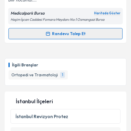
bilir hocamızı....
Medicalpark Bursa
Haritada Göster
Haşim İşcan Caddesi Fomara Meydanı No:1 Osmangazi Bursa
Randevu Talep Et
Randevu Takvimi Talebi
Doç. Dr. Hanifi Üçpunar
için randevu takvimi talebi
oluşturun. Size bu uzmandan randevu almanız için bir
İlgili Branşlar
takvim hazırlandığında e-posta ile bilgilendireceğiz.
Ortopedi ve Travmatoloji
1
E-posta Adresiniz
İstanbul İlçeleri
Kişisel verilerimin işlenmesine ilişkin
Aydınlatma
Metni
'ni okudum ve kişisel verilerimin belirtilen
İstanbul
Revizyon Protez
kapsamda işlenmesini kabul ediyorum.