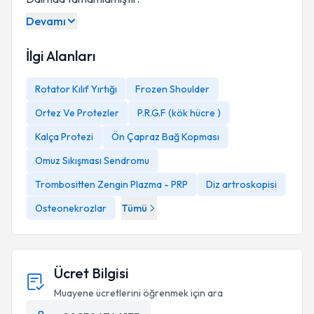
Devamı
İlgi Alanları
Rotator Kılıf Yırtığı
Frozen Shoulder
Ortez Ve Protezler
P.R.G.F (kök hücre )
Kalça Protezi
Ön Çapraz Bağ Kopması
Omuz Sıkışması Sendromu
Trombositten Zengin Plazma - PRP
Diz artroskopisi
Osteonekrozlar
Tümü
Ücret Bilgisi
Muayene ücretlerini öğrenmek için ara