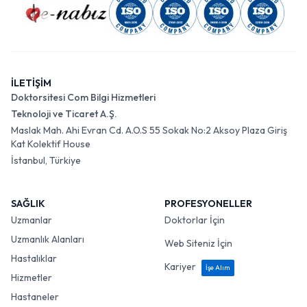
İLETİŞİM
Doktorsitesi Com Bilgi Hizmetleri
Teknoloji ve Ticaret A.Ş.
Maslak Mah. Ahi Evran Cd. A.O.S 55 Sokak No:2 Aksoy Plaza Giriş
Kat Kolektif House
İstanbul, Türkiye
SAĞLIK
PROFESYONELLER
Uzmanlar
Doktorlar İçin
Uzmanlık Alanları
Web Siteniz İçin
Hastalıklar
Kariyer
İşe Alım
Hizmetler
Hastaneler