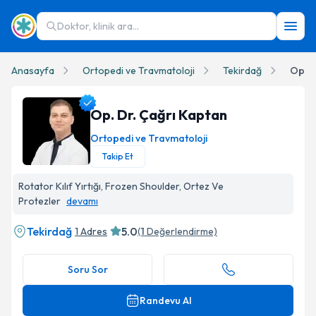
Doktor, klinik ara...
Anasayfa
Ortopedi ve Travmatoloji
Tekirdağ
Op. D
Op. Dr. Çağrı Kaptan
Ortopedi ve Travmatoloji
Takip Et
Op. Dr. Çağrı Kaptan Profil Fotoğrafı
Rotator Kılıf Yırtığı, Frozen Shoulder, Ortez Ve
Protezler
devamı
Tekirdağ
5.0
1 Adres
(
1
Değerlendirme)
Soru Sor
Randevu Al