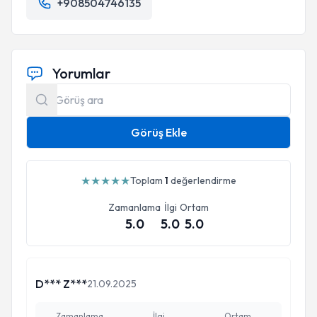
+908504746135
Yorumlar
Görüş Ekle
★
★
★
★
★
Toplam
1
değerlendirme
Zamanlama
İlgi
Ortam
5.0
5.0
5.0
D*** Z***
21.09.2025
Zamanlama
İlgi
Ortam