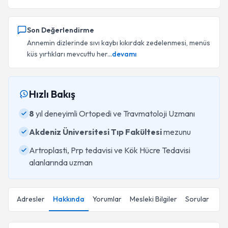
Son Değerlendirme
Annemin dizlerinde sıvı kaybı kıkırdak zedelenmesi, menüs
küs yırtıkları mevcuttu her...
devamı
Hızlı Bakış
8
yıl deneyimli Ortopedi ve Travmatoloji Uzmanı
Akdeniz Üniversitesi Tıp Fakültesi
mezunu
Artroplasti, Prp tedavisi ve Kök Hücre Tedavisi
alanlarında uzman
Adresler
Hakkında
Yorumlar
Mesleki Bilgiler
Sorular