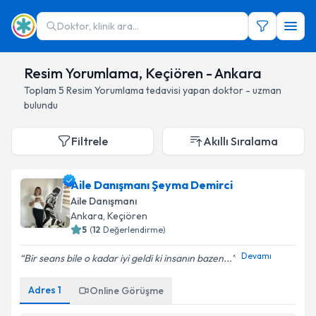
Doktor, klinik ara...
Resim Yorumlama, Keçiören - Ankara
Toplam
5
Resim Yorumlama
tedavisi yapan doktor - uzman
bulundu
Filtrele
Akıllı Sıralama
Aile Danışmanı Şeyma Demirci
Aile Danışmanı
Ankara
, Keçiören
5
(
12
Değerlendirme)
Devamı
Bir seans bile o kadar iyi geldi ki insanın bazen...
Adres
1
Online Görüşme