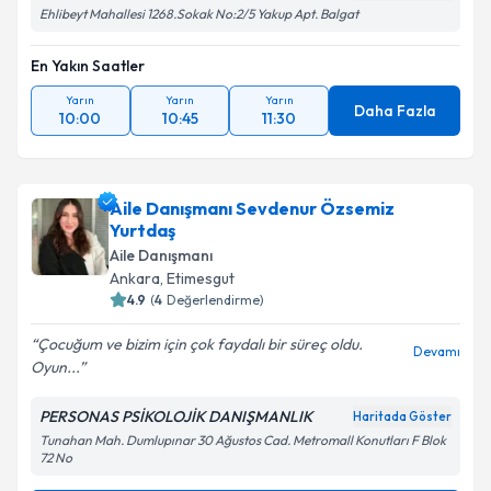
Ehlibeyt Mahallesi 1268.Sokak No:2/5 Yakup Apt. Balgat
En Yakın Saatler
Yarın
Yarın
Yarın
Daha Fazla
10:00
10:45
11:30
Aile Danışmanı Sevdenur Özsemiz
Yurtdaş
Aile Danışmanı
Ankara
, Etimesgut
4.9
(
4
Değerlendirme)
Çocuğum ve bizim için çok faydalı bir süreç oldu.
Devamı
Oyun...
PERSONAS PSİKOLOJİK DANIŞMANLIK
Haritada Göster
Tunahan Mah. Dumlupınar 30 Ağustos Cad. Metromall Konutları F Blok
72 No