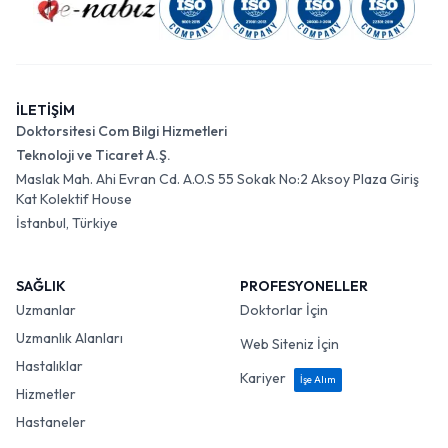
İLETİŞİM
Doktorsitesi Com Bilgi Hizmetleri
Teknoloji ve Ticaret A.Ş.
Maslak Mah. Ahi Evran Cd. A.O.S 55 Sokak No:2 Aksoy Plaza Giriş
Kat Kolektif House
İstanbul, Türkiye
SAĞLIK
PROFESYONELLER
Uzmanlar
Doktorlar İçin
Uzmanlık Alanları
Web Siteniz İçin
Hastalıklar
Kariyer
İşe Alım
Hizmetler
Hastaneler