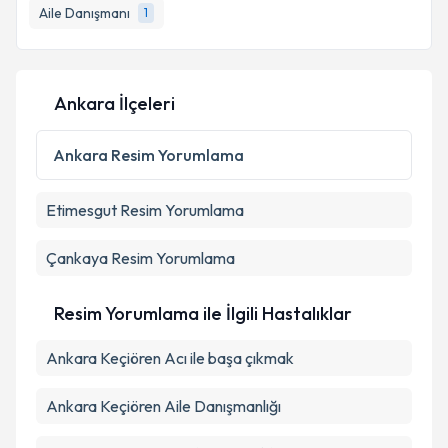
Aile Danışmanı
1
E-posta Adresiniz
Ankara İlçeleri
Kişisel verilerimin işlenmesine ilişkin
Aydınlatma
Metni
'ni okudum ve kişisel verilerimin belirtilen
Ankara
Resim Yorumlama
kapsamda işlenmesini kabul ediyorum.
Etimesgut
Resim Yorumlama
Takvim Talebini Gönder
Çankaya
Resim Yorumlama
Resim Yorumlama ile İlgili Hastalıklar
Ankara Keçiören Acı ile başa çıkmak
Ankara Keçiören Aile Danışmanlığı