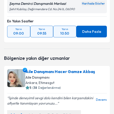
Şeyma Demirci Danışmanlık Merkezi
Haritada Göster
Şehit Kubilay, Değirmendere Cd. No:24/6, 06090
En Yakın Saatler
Yarın
Yarın
Yarın
Daha Fazla
09:00
09:55
10:50
Bölgenize yakın diğer uzmanlar
Aile Danışmanı Hacer Gamze Akbaş
Aile Danışmanı
Ankara
, Etimesgut
5
(
38
Değerlendirme)
İşinde deneyimli sevgi dolu kendini bilen karşısındakini
Devamı
afiyetle tanımlayan yavrunuzu...