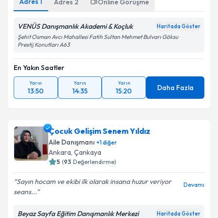
Adres
1
Adres
2
Online Görüşme
VENÜS Danışmanlık Akademi & Koçluk
Haritada Göster
Şehit Osman Avcı Mahallesi Fatih Sultan Mehmet Bulvarı Göksu
Prestij Konutları A63
En Yakın Saatler
Yarın
Yarın
Yarın
Daha Fazla
13:50
14:35
15:20
Çocuk Gelişim Senem Yıldız
Aile Danışmanı
+
1
diğer
Ankara
, Çankaya
5
(
93
Değerlendirme)
Sayın hocam ve ekibi ilk olarak insana huzur veriyor
Devamı
seans...
Beyaz Sayfa Eğitim Danışmanlık Merkezi
Haritada Göster