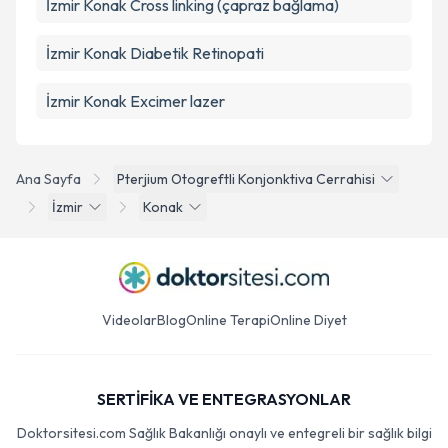
İzmir Konak Cross linking (çapraz bağlama)
İzmir Konak Diabetik Retinopati
İzmir Konak Excimer lazer
Ana Sayfa
Pterjium Otogreftli Konjonktiva Cerrahisi
İzmir
Konak
Videolar
Blog
Online Terapi
Online Diyet
SERTİFİKA VE ENTEGRASYONLAR
Doktorsitesi.com Sağlık Bakanlığı onaylı ve entegreli bir sağlık bilgi