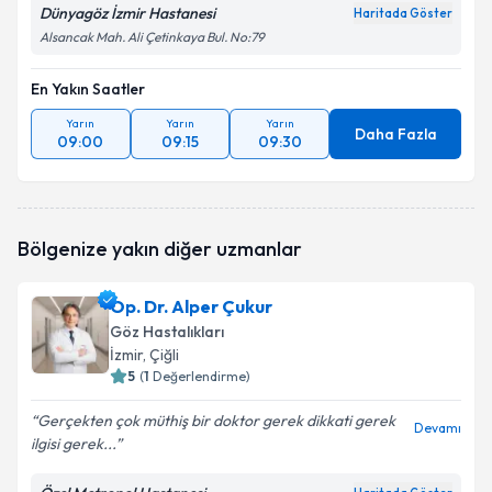
Dünyagöz İzmir Hastanesi
Haritada Göster
Alsancak Mah. Ali Çetinkaya Bul. No:79
En Yakın Saatler
Yarın
Yarın
Yarın
Daha Fazla
09:00
09:15
09:30
Bölgenize yakın diğer uzmanlar
Op. Dr. Alper Çukur
Göz Hastalıkları
İzmir
, Çiğli
5
(
1
Değerlendirme)
Gerçekten çok müthiş bir doktor gerek dikkati gerek
Devamı
ilgisi gerek...