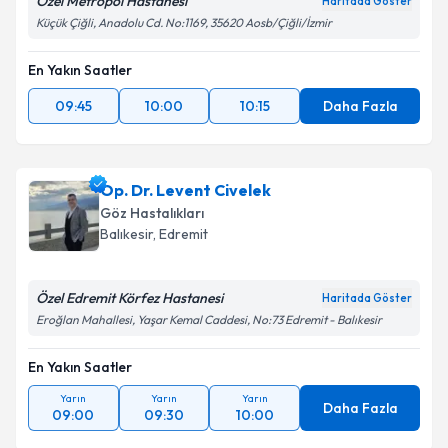
Özel Metropol Hastanesi
Haritada Göster
Küçük Çiğli, Anadolu Cd. No:1169, 35620 Aosb/Çiğli/İzmir
En Yakın Saatler
09:45
10:00
10:15
Daha Fazla
Op. Dr. Levent Civelek
Göz Hastalıkları
Balıkesir
, Edremit
Özel Edremit Körfez Hastanesi
Haritada Göster
Eroğlan Mahallesi, Yaşar Kemal Caddesi, No:73 Edremit - Balıkesir
En Yakın Saatler
Yarın
Yarın
Yarın
Daha Fazla
09:00
09:30
10:00