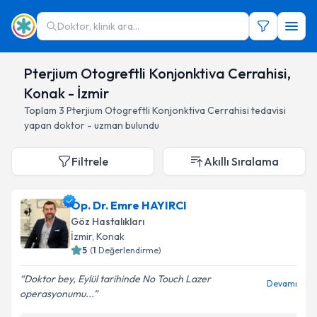
Doktor, klinik ara...
Pterjium Otogreftli Konjonktiva Cerrahisi,
Konak - İzmir
Toplam
3
Pterjium Otogreftli Konjonktiva Cerrahisi
tedavisi
yapan doktor - uzman bulundu
Filtrele
Akıllı Sıralama
Op. Dr. Emre HAYIRCI
Göz Hastalıkları
İzmir
, Konak
5
(
1
Değerlendirme)
Doktor bey, Eylül tarihinde No Touch Lazer
Devamı
operasyonumu...