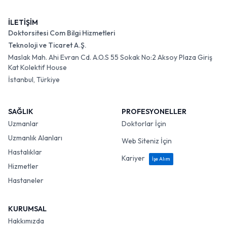
İLETİŞİM
Doktorsitesi Com Bilgi Hizmetleri
Teknoloji ve Ticaret A.Ş.
Maslak Mah. Ahi Evran Cd. A.O.S 55 Sokak No:2 Aksoy Plaza Giriş
Kat Kolektif House
İstanbul, Türkiye
SAĞLIK
PROFESYONELLER
Uzmanlar
Doktorlar İçin
Uzmanlık Alanları
Web Siteniz İçin
Hastalıklar
Kariyer
İşe Alım
Hizmetler
Hastaneler
KURUMSAL
Hakkımızda