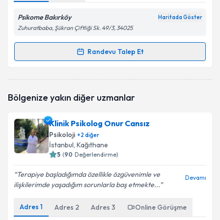
Psikome Bakırköy
Haritada Göster
Zuhuratbaba, Şükran Çiftliği Sk. 49/3, 34025
Randevu Talep Et
Randevu Takvimi Talebi
Psk. Duygu Derin
için randevu takvimi talebi
Bölgenize yakın diğer uzmanlar
oluşturun. Size bu uzmandan randevu almanız için bir
takvim hazırlandığında e-posta ile bilgilendireceğiz.
Klinik Psikolog Onur Cansız
E-posta Adresiniz
Psikoloji
+
2
diğer
İstanbul
, Kağıthane
5
(
90
Değerlendirme)
Terapiye başladığımda özellikle özgüvenimle ve
Kişisel verilerimin işlenmesine ilişkin
Aydınlatma
Devamı
ilişkilerimde yaşadığım sorunlarla baş etmekte...
Metni
'ni okudum ve kişisel verilerimin belirtilen
kapsamda işlenmesini kabul ediyorum.
Adres
1
Adres
2
Adres
3
Online Görüşme