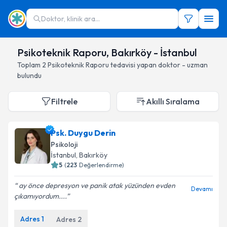
Doktor, klinik ara...
Psikoteknik Raporu, Bakırköy - İstanbul
Toplam
2
Psikoteknik Raporu
tedavisi yapan doktor - uzman
bulundu
Filtrele
Akıllı Sıralama
Psk. Duygu Derin
Psikoloji
İstanbul
, Bakırköy
5
(
223
Değerlendirme)
ay önce depresyon ve panik atak yüzünden evden
Devamı
çıkamıyordum....
Adres
1
Adres
2