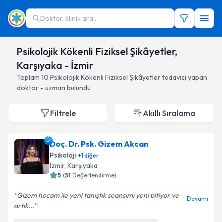
Doktor, klinik ara...
Psikolojik Kökenli Fiziksel Şikâyetler,
Karşıyaka - İzmir
Toplam
10
Psikolojik Kökenli Fiziksel Şikâyetler
tedavisi yapan
doktor - uzman bulundu
Filtrele
Akıllı Sıralama
Doç. Dr. Psk. Gizem Akcan
Psikoloji
+
1
diğer
İzmir
, Karşıyaka
5
(
51
Değerlendirme)
Gizem hocam ile yeni tanıştık seansımı yeni bitiyor ve
Devamı
artık...