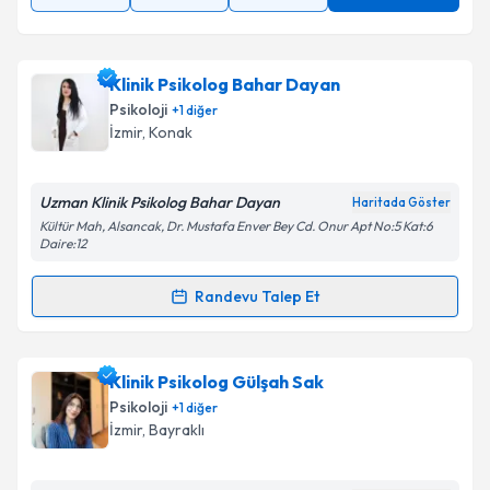
Klinik Psikolog Bahar Dayan
Psikoloji
+
1
diğer
İzmir
, Konak
Uzman Klinik Psikolog Bahar Dayan
Haritada Göster
Kültür Mah, Alsancak, Dr. Mustafa Enver Bey Cd. Onur Apt No:5 Kat:6
Daire:12
Randevu Talep Et
Randevu Takvimi Talebi
Klinik Psikolog Bahar Dayan
için randevu takvimi
Klinik Psikolog Gülşah Sak
talebi oluşturun. Size bu uzmandan randevu almanız
Psikoloji
+
1
diğer
için bir takvim hazırlandığında e-posta ile
İzmir
, Bayraklı
bilgilendireceğiz.
E-posta Adresiniz