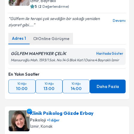
İzmir
, Bayraklı
5
(
2
Değerlendirme)
Gülfem ile terapi çok sevdiğin bir sokağı yeniden
Devamı
ziyaret gibi....
Adres
1
Online Görüşme
GÜLFEM MAHPEYKER ÇELİK
Haritada Göster
Mansuroğlu Mah. 1593/1 Sok. No:14 G Blok Kat:1 Daire:4 Bayraklı İzmir
En Yakın Saatler
10 Ağu
10 Ağu
10 Ağu
Daha Fazla
10:00
13:00
14:00
Klinik Psikolog Gözde Erbay
Psikoloji
+
1
diğer
İzmir
, Konak