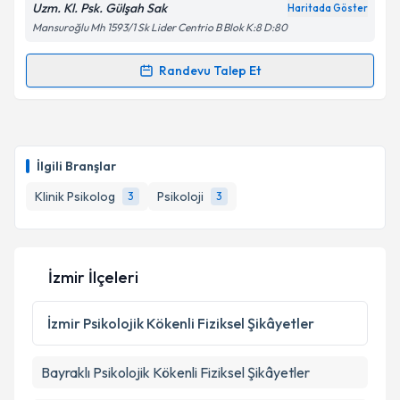
Uzm. Kl. Psk. Gülşah Sak
Haritada Göster
Mansuroğlu Mh 1593/1 Sk Lider Centrio B Blok K:8 D:80
Randevu Talep Et
Randevu Takvimi Talebi
Kişisel verilerimin işlenmesine ilişkin
Aydınlatma
Metni
'ni okudum ve kişisel verilerimin belirtilen
kapsamda işlenmesini kabul ediyorum.
Klinik Psikolog Gülşah Sak
için randevu takvimi
talebi oluşturun. Size bu uzmandan randevu almanız
İlgili Branşlar
için bir takvim hazırlandığında e-posta ile
Takvim Talebini Gönder
bilgilendireceğiz.
Klinik Psikolog
Psikoloji
3
3
E-posta Adresiniz
İzmir İlçeleri
Kişisel verilerimin işlenmesine ilişkin
Aydınlatma
İzmir
Psikolojik Kökenli Fiziksel Şikâyetler
Metni
'ni okudum ve kişisel verilerimin belirtilen
kapsamda işlenmesini kabul ediyorum.
Bayraklı
Psikolojik Kökenli Fiziksel Şikâyetler