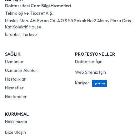
Doktorsitesi Com Bilgi Hizmetleri
Teknoloji ve Ticaret A.Ş.
Maslak Mah. Ahi Evran Cd. A.O.S 55 Sokak No:2 Aksoy Plaza Giriş
Kat Kolektif House
İstanbul, Türkiye
SAĞLIK
PROFESYONELLER
Uzmanlar
Doktorlar İçin
Uzmanlık Alanları
Web Siteniz İçin
Hastalıklar
Kariyer
İşe Alım
Hizmetler
Hastaneler
KURUMSAL
Hakkımızda
Bize Ulaşın