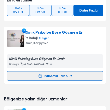
En Yakın Saatler
10 Ağu
10 Ağu
10 Ağu
Daha Fazla
09:00
09:30
10:00
Klinik Psikolog Buse Göçmen Er
Psikoloji
+
1
diğer
İzmir
, Karşıyaka
Klinik Psikolog Buse Göçmen Er-İzmir
Bahriye Üçok Mah. 1762 sok. No 11
Randevu Talep Et
Randevu Takvimi Talebi
Klinik Psikolog Buse Göçmen Er
için randevu
Bölgenize yakın diğer uzmanlar
takvimi talebi oluşturun. Size bu uzmandan randevu
almanız için bir takvim hazırlandığında e-posta ile
bilgilendireceğiz.