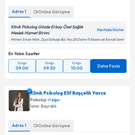
Adres
1
Online Görüşme
Klinik Psikolog Gözde Erbay Özel Sağlık
Haritada Göster
Meslek Hizmet Birimi
Mimar Sinan Mah. Ziya Gökalp Bul. No:28 Daire:11 Alsancak Konak İzmir
En Yakın Saatler
10 Ağu
10 Ağu
10 Ağu
Daha Fazla
09:00
09:30
10:00
Klinik Psikolog Elif Başçelik Yavuz
Psikoloji
+
1
diğer
İzmir
, Bayraklı
Adres
1
Online Görüşme