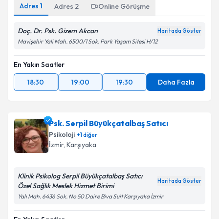
Adres
1
Adres
2
Online Görüşme
Doç. Dr. Psk. Gizem Akcan
Haritada Göster
Mavişehir Yali Mah. 6500/1 Sok. Park Yaşam Sitesi H/12
En Yakın Saatler
18:30
19:00
19:30
Daha Fazla
Psk. Serpil Büyükçatalbaş Satıcı
Psikoloji
+
1
diğer
İzmir
, Karşıyaka
Klinik Psikolog Serpil Büyükçatalbaş Satıcı
Haritada Göster
Özel Sağlık Meslek Hizmet Birimi
Yalı Mah. 6436 Sok. No 50 Daire Biva Suit Karşıyaka İzmir