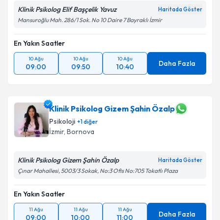
Klinik Psikolog Elif Başçelik Yavuz
Haritada Göster
Mansuroğlu Mah. 286/1 Sok. No 10 Daire 7 Bayraklı İzmir
En Yakın Saatler
10 Ağu
10 Ağu
10 Ağu
Daha Fazla
09:00
09:50
10:40
Klinik Psikolog Gizem Şahin Özalp
Psikoloji
+
1
diğer
İzmir
, Bornova
Klinik Psikolog Gizem Şahin Özalp
Haritada Göster
Çınar Mahallesi, 5003/3 Sokak, No:3 Ofis No:705 Tokatlı Plaza
En Yakın Saatler
11 Ağu
11 Ağu
11 Ağu
Daha Fazla
09:00
10:00
11:00