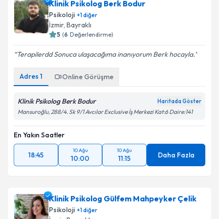
Klinik Psikolog Berk Bodur
Psikoloji
+
1
diğer
E-posta Adresiniz
İzmir
, Bayraklı
5
(
6
Değerlendirme)
Terapilerdd Sonuca ulaşacağıma inanıyorum Berk hocayla.
Kişisel verilerimin işlenmesine ilişkin
Aydınlatma
Adres
1
Metni
'ni okudum ve kişisel verilerimin belirtilen
Online Görüşme
kapsamda işlenmesini kabul ediyorum.
Klinik Psikolog Berk Bodur
Haritada Göster
Mansuroğlu, 288/4. Sk 9/1 Avcılar Exclusive İş Merkezi Kat:6 Daire:141
Takvim Talebini Gönder
En Yakın Saatler
10 Ağu
10 Ağu
18:45
Daha Fazla
10:00
11:15
Klinik Psikolog Gülfem Mahpeyker Çelik
Psikoloji
+
1
diğer