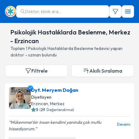
Doktor, klinik ara...
Psikolojik Hastalıklarda Beslenme, Merkez
- Erzincan
Toplam
1
Psikolojik Hastalıklarda Beslenme
tedavisi yapan
doktor - uzman bulundu
Filtrele
Akıllı Sıralama
Dyt. Meryem Doğan
Diyetisyen
Erzincan
, Merkez
5
(
29
Değerlendirme)
Mükemmel bir insan kendimi yaninda çok mutlu
Devamı
hissediyorum.