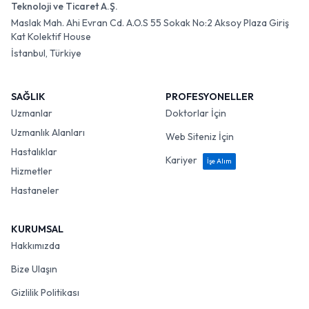
Teknoloji ve Ticaret A.Ş.
Maslak Mah. Ahi Evran Cd. A.O.S 55 Sokak No:2 Aksoy Plaza Giriş
Kat Kolektif House
İstanbul, Türkiye
SAĞLIK
PROFESYONELLER
Uzmanlar
Doktorlar İçin
Uzmanlık Alanları
Web Siteniz İçin
Hastalıklar
Kariyer
İşe Alım
Hizmetler
Hastaneler
KURUMSAL
Hakkımızda
Bize Ulaşın
Gizlilik Politikası