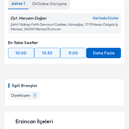
Adres
1
Online Görüşme
Dyt. Meryem Doğan
Haritada Göster
Şehit Yüzbaşı Fatih Devravut Caddesi, Karaağaç, 17/13 Hasan Dokgöz İş
Merkezi, 24000 Merkez/Erzincan
En Yakın Saatler
10:00
10:30
11:00
Daha Fazla
İlgili Branşlar
Diyetisyen
1
Erzincan İlçeleri