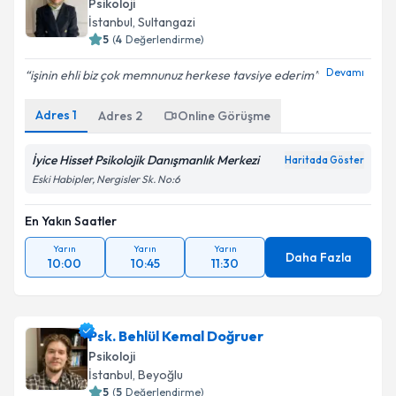
Psikoloji
İstanbul
, Sultangazi
5
(
4
Değerlendirme)
Devamı
işinin ehli biz çok memnunuz herkese tavsiye ederim
Adres
1
Adres
2
Online Görüşme
İyice Hisset Psikolojik Danışmanlık Merkezi
Haritada Göster
Eski Habipler, Nergisler Sk. No:6
En Yakın Saatler
Yarın
Yarın
Yarın
Daha Fazla
10:00
10:45
11:30
Psk. Behlül Kemal Doğruer
Psikoloji
İstanbul
, Beyoğlu
5
(
5
Değerlendirme)