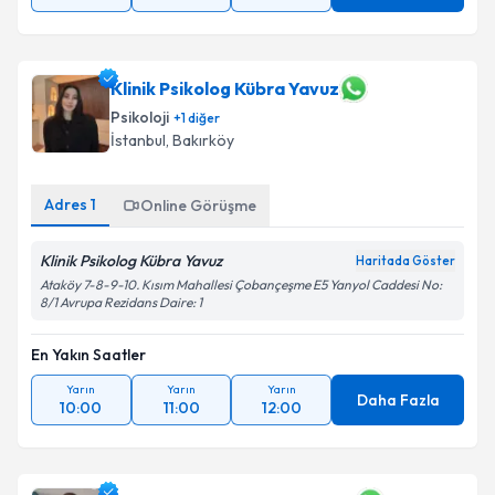
Klinik Psikolog Kübra Yavuz
Psikoloji
+
1
diğer
İstanbul
, Bakırköy
Adres
1
Online Görüşme
Klinik Psikolog Kübra Yavuz
Haritada Göster
Ataköy 7-8-9-10. Kısım Mahallesi Çobançeşme E5 Yanyol Caddesi No:
8/1 Avrupa Rezidans Daire: 1
En Yakın Saatler
Yarın
Yarın
Yarın
Daha Fazla
10:00
11:00
12:00