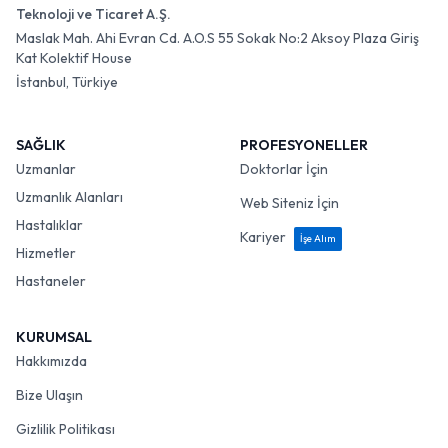
Teknoloji ve Ticaret A.Ş.
Maslak Mah. Ahi Evran Cd. A.O.S 55 Sokak No:2 Aksoy Plaza Giriş
Kat Kolektif House
İstanbul, Türkiye
SAĞLIK
PROFESYONELLER
Uzmanlar
Doktorlar İçin
Uzmanlık Alanları
Web Siteniz İçin
Hastalıklar
Kariyer
İşe Alım
Hizmetler
Hastaneler
KURUMSAL
Hakkımızda
Bize Ulaşın
Gizlilik Politikası