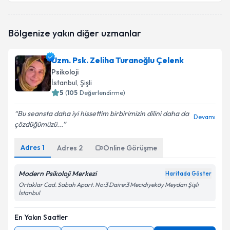
Psk. Elifnur Çimen Güngör
için randevu takvimi
Bölgenize yakın diğer uzmanlar
talebi oluşturun. Size bu uzmandan randevu almanız
için bir takvim hazırlandığında e-posta ile
bilgilendireceğiz.
Uzm. Psk. Zeliha Turanoğlu Çelenk
Psikoloji
E-posta Adresiniz
İstanbul
, Şişli
5
(
105
Değerlendirme)
Bu seansta daha iyi hissettim birbirimizin dilini daha da
Devamı
çözdüğümüzü...
Kişisel verilerimin işlenmesine ilişkin
Aydınlatma
Metni
'ni okudum ve kişisel verilerimin belirtilen
kapsamda işlenmesini kabul ediyorum.
Adres
1
Adres
2
Online Görüşme
Modern Psikoloji Merkezi
Haritada Göster
Takvim Talebini Gönder
Ortaklar Cad. Sabah Apart. No:3 Daire:3 Mecidiyeköy Meydan Şişli
İstanbul
En Yakın Saatler