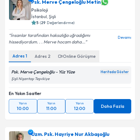
Psk. Merve Çengeloğlu Metin
Psikoloji
İstanbul
, Şişli
5
(
29
Değerlendirme)
İnsanlar tarafından haksızlığa uğradığımı
Devamı
hissediyordum. . . Merve hocam daha...
Adres
1
Adres
2
Online Görüşme
Psk. Merve Çengeloğlu - Yüz Yüze
Haritada Göster
Şişli Nişantaşı Teşvikiye
En Yakın Saatler
Yarın
Yarın
Yarın
Daha Fazla
10:00
11:00
12:00
Uzm. Psk. Hayriye Nur Akbaşoğlu