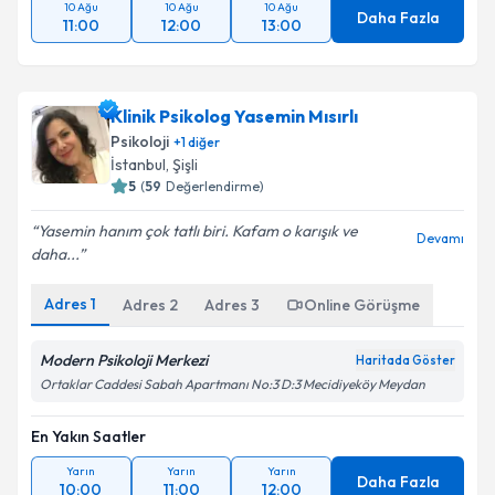
10 Ağu
10 Ağu
10 Ağu
Daha Fazla
11:00
12:00
13:00
Klinik Psikolog Yasemin Mısırlı
Psikoloji
+
1
diğer
İstanbul
, Şişli
5
(
59
Değerlendirme)
Yasemin hanım çok tatlı biri. Kafam o karışık ve
Devamı
daha...
Adres
1
Adres
2
Adres
3
Online Görüşme
Modern Psikoloji Merkezi
Haritada Göster
Ortaklar Caddesi Sabah Apartmanı No:3 D:3 Mecidiyeköy Meydan
En Yakın Saatler
Yarın
Yarın
Yarın
Daha Fazla
10:00
11:00
12:00