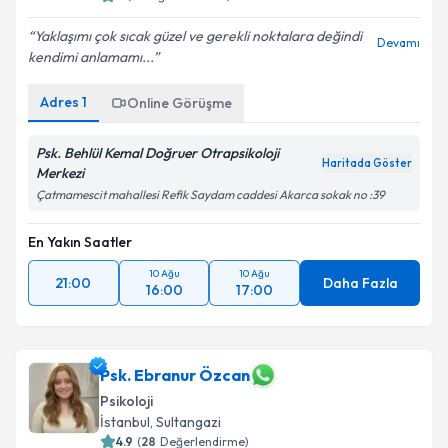
Yaklaşımı çok sıcak güzel ve gerekli noktalara değindi
Devamı
kendimi anlamamı...
Adres
1
Online Görüşme
Psk. Behlül Kemal Doğruer Otrapsikoloji
Haritada Göster
Merkezi
Çatmamescit mahallesi Refik Saydam caddesi Akarca sokak no :39
En Yakın Saatler
10 Ağu
10 Ağu
21:00
Daha Fazla
16:00
17:00
Psk. Ebranur Özcan
Psikoloji
İstanbul
, Sultangazi
4.9
(
28
Değerlendirme)