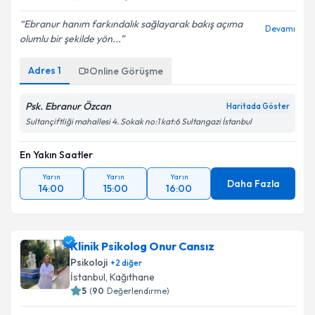
Ebranur hanım farkındalık sağlayarak bakış açıma
Devamı
olumlu bir şekilde yön...
Adres
1
Online Görüşme
Psk. Ebranur Özcan
Haritada Göster
Sultançiftliği mahallesi 4. Sokak no:1 kat:6 Sultangazi İstanbul
En Yakın Saatler
Yarın
Yarın
Yarın
Daha Fazla
14:00
15:00
16:00
Klinik Psikolog Onur Cansız
Psikoloji
+
2
diğer
İstanbul
, Kağıthane
5
(
90
Değerlendirme)