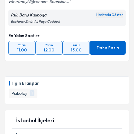
yönetmeyi öğrendim. Seanslar...
Psk. Barış Kızılboğa
Haritada Göster
Bostancı Emin Ali Paşa Caddesi
En Yakın Saatler
Yarın
Yarın
Yarın
Daha Fazla
11:00
12:00
13:00
İlgili Branşlar
Psikoloji
1
İstanbul İlçeleri