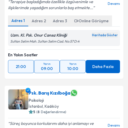
Terapiye başladığımda özellikle özgüvenimle ve
Devamı
ilişkilerimde yaşadığım sorunlarla baş etmekte...
Adres
1
Adres
2
Adres
3
Online Görüşme
Uzm. Kl. Psk. Onur Cansız Kliniği
Haritada Göster
Sultan Selim Mah. Sultan Selim Cad. No:57 D:4
En Yakın Saatler
Yarın
Yarın
21:00
Daha Fazla
09:00
10:00
Psk. Barış Kızılboğa
Psikoloji
İstanbul
, Kadıköy
5
(
8
Değerlendirme)
Süreç boyunca korkularımı daha iyi anlamayı ve
Devamı