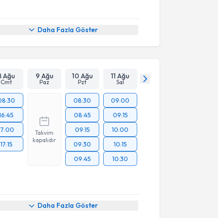
Daha Fazla Göster
8 Ağu
9 Ağu
10 Ağu
11 Ağu
Cmt
Paz
Pzt
Sal
08:30
08:30
09:00
16:45
08:45
09:15
17:00
09:15
10:00
Takvim
kapalıdır
17:15
09:30
10:15
09:45
10:30
Daha Fazla Göster