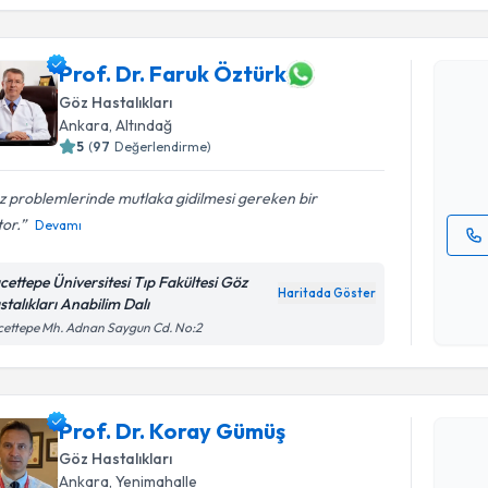
Randevu T
Prof. Dr. Faruk Öztürk
Prof. Dr. 
Size bu uzm
Göz Hastalıkları
hazırlandığ
Ankara
, Altındağ
5
(
97
Değerlendirme)
E-posta Ad
 problemlerinde mutlaka gidilmesi gereken bir
or.
Devamı
Kişisel
cettepe Üniversitesi Tıp Fakültesi Göz
okudum
Haritada Göster
stalıkları Anabilim Dalı
işlenm
Randevu T
ettepe Mh. Adnan Saygun Cd. No:2
Prof. Dr.
Size bu uzm
Prof. Dr. Koray Gümüş
hazırlandığ
Göz Hastalıkları
E-posta Ad
Ankara
, Yenimahalle