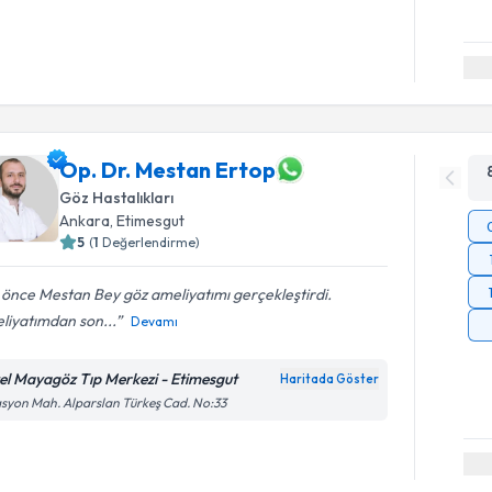
Op. Dr. Mestan Ertop
Göz Hastalıkları
Ankara
, Etimesgut
5
(
1
Değerlendirme)
önce Mestan Bey göz ameliyatımı gerçekleştirdi.
liyatımdan son...
Devamı
el Mayagöz Tıp Merkezi - Etimesgut
Haritada Göster
asyon Mah. Alparslan Türkeş Cad. No:33