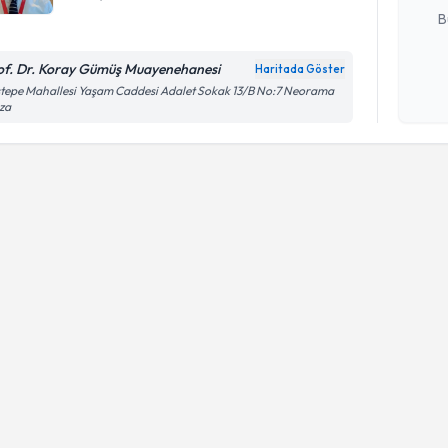
B
of. Dr. Koray Gümüş Muayenehanesi
Haritada Göster
Kişisel
tepe Mahallesi Yaşam Caddesi Adalet Sokak 13/B No:7 Neorama
za
okudum
işlenm