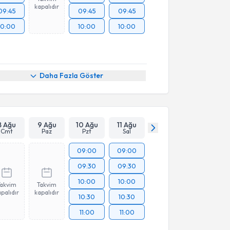
kapalıdır
09:45
09:45
09:45
10:00
10:00
10:00
Daha Fazla Göster
8 Ağu
9 Ağu
10 Ağu
11 Ağu
Cmt
Paz
Pzt
Sal
09:00
09:00
09:30
09:30
10:00
10:00
Takvim
Takvim
palıdır
kapalıdır
10:30
10:30
11:00
11:00