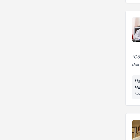
Göz
dokt
Ha
Ha
Hac