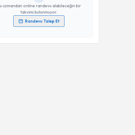
u uzmandan online randevu alabileceğin bir
takvimi bulunmuyor.
Randevu Talep Et
 verilerimin işlenmesine ilişkin
Aydınlatma Metni
'ni
 ve kişisel verilerimin belirtilen kapsamda
esini kabul ediyorum.
Takvim Talebini Gönder