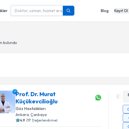
ikler
Blog
Kayıt Ol
n bulundu
Prof. Dr. Murat
Küçükevcilioğlu
Göz Hastalıkları
Ankara
, Çankaya
4.9
(
17
Değerlendirme)