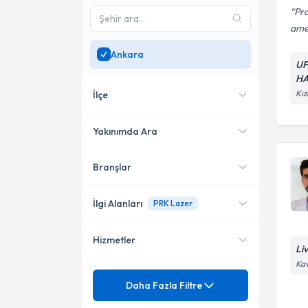
Pro
amel
Ankara
UF
HA
Kız
İlçe
Yakınımda Ara
Branşlar
Konumuma yakın uzmanları
Çankaya
göster
Altındağ
İlgi Alanları
PRK Lazer
Etimesgut
Hizmetler
Göz Hastalıkları
Li
Yenimahalle
Kav
Mezuniyet
Katarakt Cerrahi
Daha Fazla Filtre