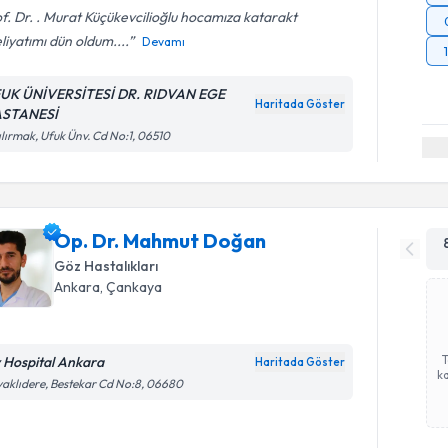
f. Dr. . Murat Küçükevcilioğlu hocamıza katarakt
iyatımı dün oldum....
Devamı
UK ÜNİVERSİTESİ DR. RIDVAN EGE
Haritada Göster
STANESİ
ılırmak, Ufuk Ünv. Cd No:1, 06510
Op. Dr. Mahmut Doğan
Göz Hastalıkları
Ankara
, Çankaya
v Hospital Ankara
Haritada Göster
ka
aklıdere, Bestekar Cd No:8, 06680