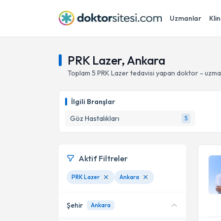
Uzmanlar
Klin
PRK Lazer, Ankara
Toplam
5
PRK Lazer
tedavisi yapan doktor - uzma
İlgili Branşlar
Göz Hastalıkları
5
Aktif Filtreler
PRK Lazer
Ankara
Şehir
Ankara