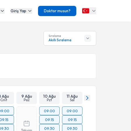
Giriş Yap
Doktor musun?
Sıralama
Akıllı Sıralama
8 Ağu
9 Ağu
10 Ağu
11 Ağu
Cmt
Paz
Pzt
Sal
09:00
09:00
09:00
09:15
09:15
09:15
09:30
09:30
09:30
Takvim