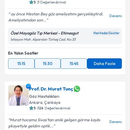
5
(
1
Değerlendirme)
ay önce Mestan Bey göz ameliyatımı gerçekleştirdi.
Devamı
Ameliyatımdan son...
Özel Mayagöz Tıp Merkezi - Etimesgut
Haritada Göster
İstasyon Mah. Alparslan Türkeş Cad. No:33
En Yakın Saatler
15:15
15:30
15:45
Daha Fazla
Prof. Dr. Murat Tunç
Göz Hastalıkları
Ankara
, Çankaya
5
(
126
Değerlendirme)
Murat hocama Sivas’tan anlık gelişen görme kaybı
Devamı
şikayetiyle geldim optik...