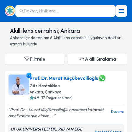
Doktor, klinik ara...
Akıllı lens cerrahisi, Ankara
Ankara
içinde toplam
6
Akıllı lens cerrahisi
uygulayan doktor -
uzman bulundu
Filtrele
Akıllı Sıralama
Prof. Dr. Murat Küçükevcilioğlu
Göz Hastalıkları
Ankara
, Çankaya
4.9
(
17
Değerlendirme)
Prof. Dr. . Murat Küçükevcilioğlu hocamıza katarakt
Devamı
ameliyatımı dün oldum....
UFUK ÜNİVERSİTESİ DR. RIDVAN EGE