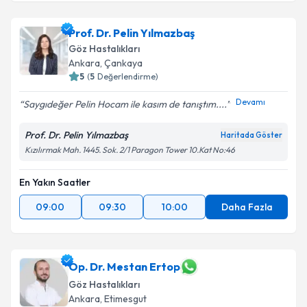
Prof. Dr. Pelin Yılmazbaş
Göz Hastalıkları
Ankara
, Çankaya
5
(
5
Değerlendirme)
Devamı
Saygıdeğer Pelin Hocam ile kasım de tanıştım....
Prof. Dr. Pelin Yılmazbaş
Haritada Göster
Kızılırmak Mah. 1445. Sok. 2/1 Paragon Tower 10.Kat No:46
En Yakın Saatler
09:00
09:30
10:00
Daha Fazla
Op. Dr. Mestan Ertop
Göz Hastalıkları
Ankara
, Etimesgut