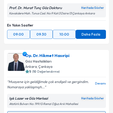
Prof. Dr. Murat Tunç Göz Doktoru
Haritada Göster
Kavakdere Mah. Tunus Cad. No:9 Kat:3 Daire:13 Çankaya Ankara
En Yakın Saatler
09:00
09:30
10:00
Daha Fazla
Op. Dr. Hikmet Hasıripi
Göz Hastalıkları
Ankara
, Çankaya
5
(
10
Değerlendirme)
Muayene için geldiğimde çok endişeli ve gergindim.
Devamı
Numaraya yaklaşmıştı...
Işık Lazer ve Göz Merkezi
Haritada Göster
Atatürk Bulvarı No: 199/G Remzi Oğuz Arık Mahallesi