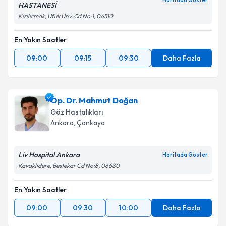
Haritada Göster
HASTANESİ
Kızılırmak, Ufuk Ünv. Cd No:1, 06510
En Yakın Saatler
09:00
09:15
09:30
Daha Fazla
Op. Dr. Mahmut Doğan
Göz Hastalıkları
Ankara
, Çankaya
Liv Hospital Ankara
Haritada Göster
Kavaklıdere, Bestekar Cd No:8, 06680
En Yakın Saatler
09:00
09:30
10:00
Daha Fazla