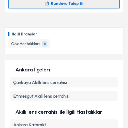
Randevu Talep Et
Randevu Takvimi Talebi
Op. Dr. Hikmet Hasıripi
için randevu takvimi talebi
oluşturun. Size bu uzmandan randevu almanız için bir
İlgili Branşlar
takvim hazırlandığında e-posta ile bilgilendireceğiz.
Göz Hastalıkları
6
E-posta Adresiniz
Ankara İlçeleri
Kişisel verilerimin işlenmesine ilişkin
Aydınlatma
Çankaya
Metni
Akıllı lens cerrahisi
'ni okudum ve kişisel verilerimin belirtilen
kapsamda işlenmesini kabul ediyorum.
Etimesgut
Akıllı lens cerrahisi
Takvim Talebini Gönder
Akıllı lens cerrahisi ile İlgili Hastalıklar
Ankara Katarakt