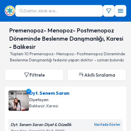
Doktor, klinik ara...
Premenopoz- Menopoz- Postmenopoz
Döneminde Beslenme Danışmanlığı, Karesi
- Balıkesir
Toplam
10
Premenopoz- Menopoz- Postmenopoz Döneminde
Beslenme Danışmanlığı
tedavisi yapan doktor - uzman bulundu
Filtrele
Akıllı Sıralama
Dyt. Senem Saran
Diyetisyen
Balıkesir
, Karesi
Dyt. Senem Saran Diyet & Güzellik
Haritada Göster
Paşa Alanı, Çengel Cd. 94/A, 10010