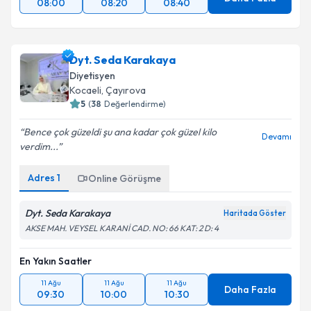
08:00
08:20
08:40
Dyt. Seda Karakaya
Diyetisyen
Kocaeli
, Çayırova
5
(
38
Değerlendirme)
Bence çok güzeldi şu ana kadar çok güzel kilo
Devamı
verdim...
Adres
1
Online Görüşme
Dyt. Seda Karakaya
Haritada Göster
AKSE MAH. VEYSEL KARANİ CAD. NO: 66 KAT: 2 D: 4
En Yakın Saatler
11 Ağu
11 Ağu
11 Ağu
Daha Fazla
09:30
10:00
10:30