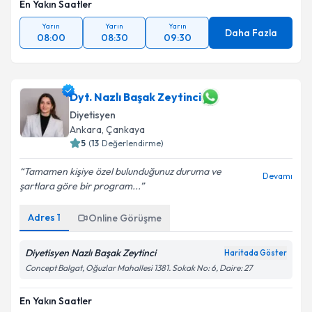
En Yakın Saatler
Yarın
Yarın
Yarın
Daha Fazla
08:00
08:30
09:30
Dyt. Nazlı Başak Zeytinci
Diyetisyen
Ankara
, Çankaya
5
(
13
Değerlendirme)
Tamamen kişiye özel bulunduğunuz duruma ve
Devamı
şartlara göre bir program...
Adres
1
Online Görüşme
Diyetisyen Nazlı Başak Zeytinci
Haritada Göster
Concept Balgat, Oğuzlar Mahallesi 1381. Sokak No: 6, Daire: 27
En Yakın Saatler