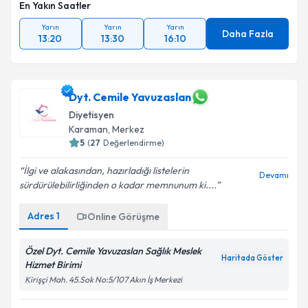
En Yakın Saatler
Yarın
Yarın
Yarın
Daha Fazla
13:20
13:30
16:10
Dyt. Cemile Yavuzaslan
Diyetisyen
Karaman
, Merkez
5
(
27
Değerlendirme)
İlgi ve alakasından, hazırladığı listelerin
Devamı
sürdürülebilirliğinden o kadar memnunum ki....
Adres
1
Online Görüşme
Özel Dyt. Cemile Yavuzaslan Sağlık Meslek
Haritada Göster
Hizmet Birimi
Kirişçi Mah. 45.Sok No:5/107 Akın İş Merkezi