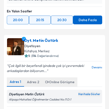
En Yakın Saatler
20:00
20:15
20:30
Daha Fazla
Dyt. Metin Öztürk
Diyetisyen
Kütahya
, Merkez
5
(
314
Değerlendirme)
Çok ilgili bir beyefendi işindede çok iyi çevremdeki
Devamı
arkadaşlardan biliyorum...
Adres
1
Adres
2
Online Görüşme
Diyetisyen Metin Öztürk
Haritada Göster
Alipaşa Mahallesi Öğretmenler Caddesi No:11 D:1