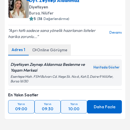
Dyt. Zeynep Aldanmaz
Diyetisyen
Bursa
, Nilüfer
5
(
38
Değerlendirme)
Aşırı tatlı sadece sana yönelik hazırlanan listeler
Devamı
harika zorunlu...
Adres
1
Online Görüşme
Diyetisyen Zeynep Aldanmaz Beslenme ve
Haritada Göster
Yaşam Merkezi
Esentepe Mah. FSM Bulvarı Cd. Neşe Sk. No:6, Kat:3, Daire:9 Nilüfer,
Bursa 16130
En Yakın Saatler
Yarın
Yarın
Yarın
Daha Fazla
09:00
09:30
10:00