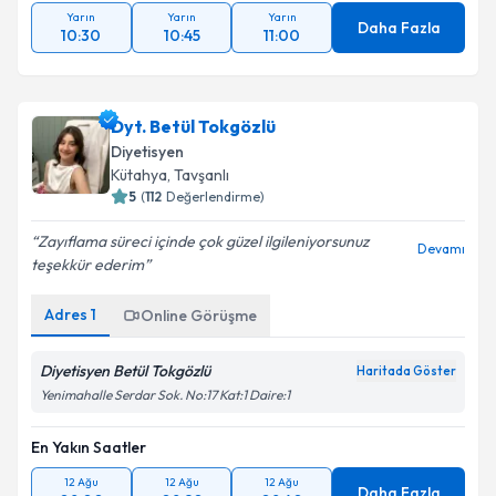
Yarın
Yarın
Yarın
Daha Fazla
10:30
10:45
11:00
Dyt. Betül Tokgözlü
Diyetisyen
Kütahya
, Tavşanlı
5
(
112
Değerlendirme)
Zayıflama süreci içinde çok güzel ilgileniyorsunuz
Devamı
teşekkür ederim
Adres
1
Online Görüşme
Diyetisyen Betül Tokgözlü
Haritada Göster
Yenimahalle Serdar Sok. No:17 Kat:1 Daire:1
En Yakın Saatler
12 Ağu
12 Ağu
12 Ağu
Daha Fazla