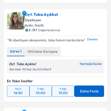
Dyt. Tuba Açıkkol
Diyetisyen
Aydın
, Nazilli
5
(
157
Değerlendirme)
Devamı
İlk diyetisyen deneyimim, tuba hanım harika birisi
Adres
1
Online Görüşme
Dyt. Tuba Açıkkol
Haritada Göster
Yeni Mah. 90 Sok. No:5 D:3 Kat:3
En Yakın Saatler
Yarın
11 Ağu
11 Ağu
Daha Fazla
16:30
10:00
13:00