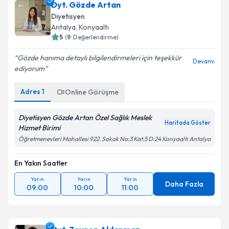
Dyt. Gözde Artan
Diyetisyen
Antalya
, Konyaaltı
5
(
9
Değerlendirme)
Gözde hanıma detaylı bilgilendirmeleri için teşekkür
Devamı
ediyorum
Adres
1
Online Görüşme
Diyetisyen Gözde Artan Özel Sağlık Meslek
Haritada Göster
Hizmet Birimi
Öğretmenevleri Mahallesi 922. Sokak No:3 Kat:5 D:24 Konyaaltı Antalya
En Yakın Saatler
Yarın
Yarın
Yarın
Daha Fazla
09:00
10:00
11:00