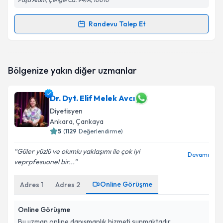
Randevu Talep Et
Randevu Takvimi Talebi
Dyt. Senem Saran
için randevu takvimi talebi
Bölgenize yakın diğer uzmanlar
oluşturun. Size bu uzmandan randevu almanız için bir
takvim hazırlandığında e-posta ile bilgilendireceğiz.
Dr. Dyt. Elif Melek Avcı
E-posta Adresiniz
Diyetisyen
Ankara
, Çankaya
5
(
1129
Değerlendirme)
Kişisel verilerimin işlenmesine ilişkin
Aydınlatma
Güler yüzlü ve olumlu yaklaşımı ile çok iyi
Devamı
Metni
'ni okudum ve kişisel verilerimin belirtilen
veprpfesuonel bir...
kapsamda işlenmesini kabul ediyorum.
Online Görüşme
Adres
1
Adres
2
Takvim Talebini Gönder
Online Görüşme
Bu uzman online danışmanlık hizmeti sunmaktadır.