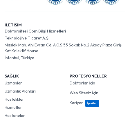
İLETİŞİM
Doktorsitesi Com Bilgi Hizmetleri
Teknoloji ve Ticaret A.Ş.
Maslak Mah. Ahi Evran Cd. A.O.S 55 Sokak No:2 Aksoy Plaza Giriş
Kat Kolektif House
İstanbul, Türkiye
SAĞLIK
PROFESYONELLER
Uzmanlar
Doktorlar İçin
Uzmanlık Alanları
Web Siteniz İçin
Hastalıklar
Kariyer
İşe Alım
Hizmetler
Hastaneler