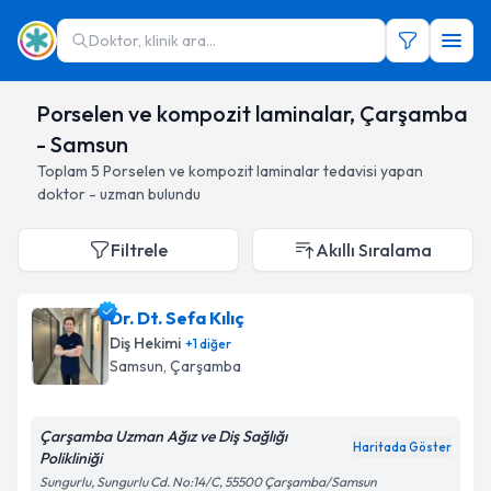
Doktor, klinik ara...
Porselen ve kompozit laminalar, Çarşamba
- Samsun
Toplam
5
Porselen ve kompozit laminalar
tedavisi yapan
doktor - uzman bulundu
Filtrele
Akıllı Sıralama
Dr. Dt. Sefa Kılıç
Diş Hekimi
+
1
diğer
Samsun
, Çarşamba
Çarşamba Uzman Ağız ve Diş Sağlığı
Haritada Göster
Polikliniği
Sungurlu, Sungurlu Cd. No:14/C, 55500 Çarşamba/Samsun