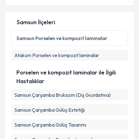
E-posta Adresiniz
Samsun İlçeleri
Kişisel verilerimin işlenmesine ilişkin
Aydınlatma
Samsun
Porselen ve kompozit laminalar
Metni
'ni okudum ve kişisel verilerimin belirtilen
kapsamda işlenmesini kabul ediyorum.
Atakum
Porselen ve kompozit laminalar
Takvim Talebini Gönder
Porselen ve kompozit laminalar ile İlgili
Hastalıklar
Samsun Çarşamba Bruksizm (Diş Gıcırdatma)
Samsun Çarşamba Gülüş Estetiği
Samsun Çarşamba Gülüş Tasarımı