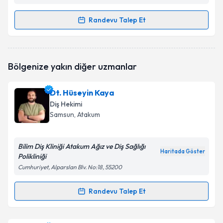
Randevu Talep Et
Randevu Takvimi Talebi
Dr. Dt. Sefa Kılıç
için randevu takvimi talebi
Bölgenize yakın diğer uzmanlar
oluşturun. Size bu uzmandan randevu almanız için bir
takvim hazırlandığında e-posta ile bilgilendireceğiz.
Dt. Hüseyin Kaya
E-posta Adresiniz
Diş Hekimi
Samsun
, Atakum
Bilim Diş Kliniği Atakum Ağız ve Diş Sağlığı
Kişisel verilerimin işlenmesine ilişkin
Aydınlatma
Haritada Göster
Polikliniği
Metni
'ni okudum ve kişisel verilerimin belirtilen
kapsamda işlenmesini kabul ediyorum.
Cumhuriyet, Alparslan Blv. No:18, 55200
Randevu Talep Et
Randevu Takvimi Talebi
Takvim Talebini Gönder