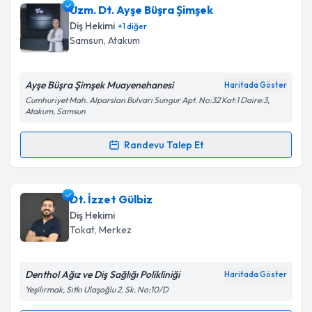
Dt. Hüseyin Kaya
için randevu takvimi talebi
Uzm. Dt. Ayşe Büşra Şimşek
oluşturun. Size bu uzmandan randevu almanız için bir
Diş Hekimi
+
1
diğer
takvim hazırlandığında e-posta ile bilgilendireceğiz.
Samsun
, Atakum
E-posta Adresiniz
Ayşe Büşra Şimşek Muayenehanesi
Haritada Göster
Cumhuriyet Mah. Alparslan Bulvarı Sungur Apt. No:32 Kat:1 Daire:3,
Atakum, Samsun
Kişisel verilerimin işlenmesine ilişkin
Aydınlatma
Randevu Talep Et
Metni
'ni okudum ve kişisel verilerimin belirtilen
Randevu Takvimi Talebi
kapsamda işlenmesini kabul ediyorum.
Uzm. Dt. Ayşe Büşra Şimşek
için randevu takvimi
Dt. İzzet Gülbiz
Takvim Talebini Gönder
talebi oluşturun. Size bu uzmandan randevu almanız
Diş Hekimi
için bir takvim hazırlandığında e-posta ile
Tokat
, Merkez
bilgilendireceğiz.
E-posta Adresiniz
Denthol Ağız ve Diş Sağlığı Polikliniği
Haritada Göster
Yeşilırmak, Sıtkı Ulaşoğlu 2. Sk. No:10/D