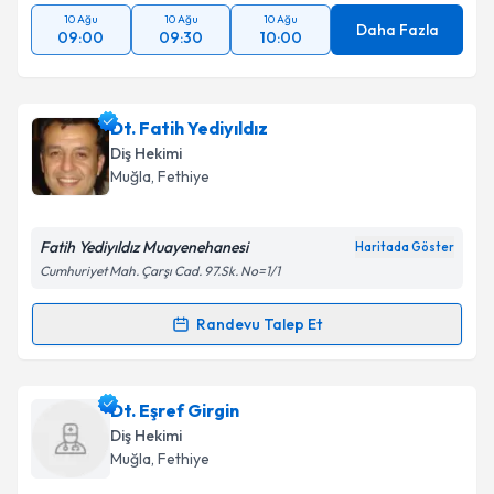
10 Ağu
10 Ağu
10 Ağu
Daha Fazla
09:00
09:30
10:00
Dt. Fatih Yediyıldız
Diş Hekimi
Muğla
, Fethiye
Fatih Yediyıldız Muayenehanesi
Haritada Göster
Cumhuriyet Mah. Çarşı Cad. 97.Sk. No=1/1
Randevu Talep Et
Randevu Takvimi Talebi
Dt. Fatih Yediyıldız
için randevu takvimi talebi
Dt. Eşref Girgin
oluşturun. Size bu uzmandan randevu almanız için bir
Diş Hekimi
takvim hazırlandığında e-posta ile bilgilendireceğiz.
Muğla
, Fethiye