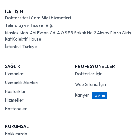
İLETİŞİM
Doktorsitesi Com Bilgi Hizmetleri
Teknoloji ve Ticaret A.Ş.
Maslak Mah. Ahi Evran Cd. A.O.S 55 Sokak No:2 Aksoy Plaza Giriş
Kat Kolektif House
İstanbul, Türkiye
SAĞLIK
PROFESYONELLER
Uzmanlar
Doktorlar İçin
Uzmanlık Alanları
Web Siteniz İçin
Hastalıklar
Kariyer
İşe Alım
Hizmetler
Hastaneler
KURUMSAL
Hakkımızda