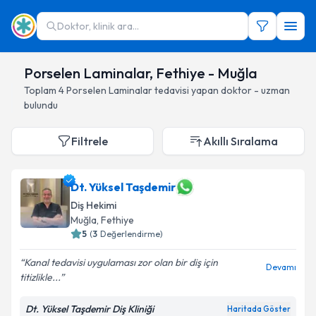
Doktor, klinik ara...
Porselen Laminalar, Fethiye - Muğla
Toplam
4
Porselen Laminalar
tedavisi yapan doktor - uzman
bulundu
Filtrele
Akıllı Sıralama
Dt. Yüksel Taşdemir
Diş Hekimi
Muğla
, Fethiye
5
(
3
Değerlendirme)
Kanal tedavisi uygulaması zor olan bir diş için
Devamı
titizlikle...
Dt. Yüksel Taşdemir Diş Kliniği
Haritada Göster