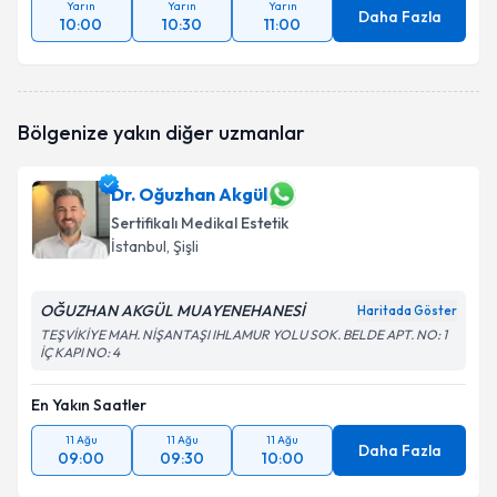
Yarın
Yarın
Yarın
Daha Fazla
10:00
10:30
11:00
Bölgenize yakın diğer uzmanlar
Dr. Oğuzhan Akgül
Sertifikalı Medikal Estetik
İstanbul
, Şişli
OĞUZHAN AKGÜL MUAYENEHANESİ
Haritada Göster
TEŞVİKİYE MAH. NİŞANTAŞI IHLAMUR YOLU SOK. BELDE APT. NO: 1
İÇ KAPI NO: 4
En Yakın Saatler
11 Ağu
11 Ağu
11 Ağu
Daha Fazla
09:00
09:30
10:00