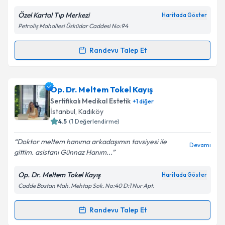
Özel Kartal Tıp Merkezi
Haritada Göster
Petroliş Mahallesi Üsküdar Caddesi No:94
Randevu Talep Et
Randevu Takvimi Talebi
Dr. Hasan Yeşilkayalı
için randevu takvimi talebi
Op. Dr. Meltem Tokel Kayış
oluşturun. Size bu uzmandan randevu almanız için bir
Sertifikalı Medikal Estetik
+
1
diğer
takvim hazırlandığında e-posta ile bilgilendireceğiz.
İstanbul
, Kadıköy
4.5
(
1
Değerlendirme)
E-posta Adresiniz
Doktor meltem hanıma arkadaşımın tavsiyesi ile
Devamı
gittim. asistanı Günnaz Hanım...
Op. Dr. Meltem Tokel Kayış
Haritada Göster
Kişisel verilerimin işlenmesine ilişkin
Aydınlatma
Cadde Bostan Mah. Mehtap Sok. No:40 D:1 Nur Apt.
Metni
'ni okudum ve kişisel verilerimin belirtilen
kapsamda işlenmesini kabul ediyorum.
Randevu Talep Et
Randevu Takvimi Talebi