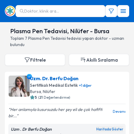
Doktor, klinik ara...
Plasma Pen Tedavisi, Nilüfer - Bursa
Toplam
7
Plasma Pen Tedavisi
tedavisi yapan doktor - uzman
bulundu
Filtrele
Akıllı Sıralama
Uzm. Dr. Berfu Doğan
Sertifikalı Medikal Estetik
+
1
diğer
Bursa
, Nilüfer
5
(
21
Değerlendirme)
Her anlamıyla kusursuzdu her şey eli de çok hafifti
Devamı
bir...
Uzm . Dr Berfu Doğan
Haritada Göster