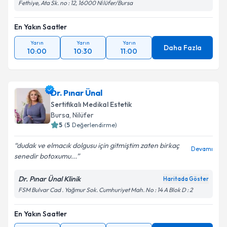
Fethiye, Ata Sk. no : 12, 16000 Ni̇lüfer/Bursa
En Yakın Saatler
Yarın
Yarın
Yarın
Daha Fazla
10:00
10:30
11:00
Dr. Pınar Ünal
Sertifikalı Medikal Estetik
Bursa
, Nilüfer
5
(
5
Değerlendirme)
dudak ve elmacık dolgusu için gitmiştim zaten birkaç
Devamı
senedir botoxumu...
Dr. Pınar Ünal Klinik
Haritada Göster
FSM Bulvar Cad . Yağmur Sok. Cumhuriyet Mah. No : 14 A Blok D : 2
En Yakın Saatler