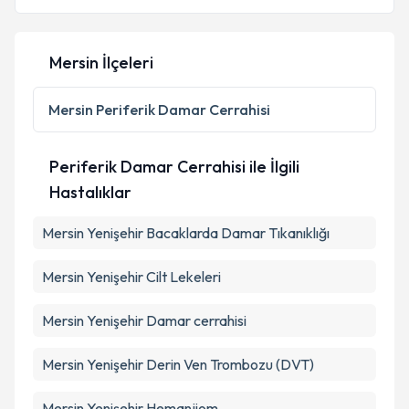
E-posta Adresiniz
Mersin İlçeleri
Kişisel verilerimin işlenmesine ilişkin
Aydınlatma
Mersin
Periferik Damar Cerrahisi
Metni
'ni okudum ve kişisel verilerimin belirtilen
kapsamda işlenmesini kabul ediyorum.
Periferik Damar Cerrahisi ile İlgili
Hastalıklar
Takvim Talebini Gönder
Mersin Yenişehir Bacaklarda Damar Tıkanıklığı
Mersin Yenişehir Cilt Lekeleri
Mersin Yenişehir Damar cerrahisi
Mersin Yenişehir Derin Ven Trombozu (DVT)
Mersin Yenişehir Hemanjiom