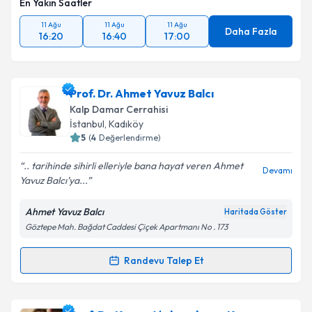
En Yakın Saatler
Metni
'ni okudum ve kişisel verilerimin belirtilen
kapsamda işlenmesini kabul ediyorum.
11 Ağu
11 Ağu
11 Ağu
Daha Fazla
16:20
16:40
17:00
Takvim Talebini Gönder
Prof. Dr. Ahmet Yavuz Balcı
Kalp Damar Cerrahisi
İstanbul
, Kadıköy
5
(
4
Değerlendirme)
.. tarihinde sihirli elleriyle bana hayat veren Ahmet
Devamı
Yavuz Balcı’ya...
Ahmet Yavuz Balcı
Haritada Göster
Göztepe Mah. Bağdat Caddesi Çiçek Apartmanı No . 173
Randevu Talep Et
Randevu Takvimi Talebi