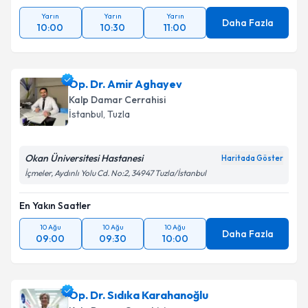
Yarın
Yarın
Yarın
Daha Fazla
10:00
10:30
11:00
Op. Dr. Amir Aghayev
Kalp Damar Cerrahisi
İstanbul
, Tuzla
Okan Üniversitesi Hastanesi
Haritada Göster
İçmeler, Aydınlı Yolu Cd. No:2, 34947 Tuzla/İstanbul
En Yakın Saatler
10 Ağu
10 Ağu
10 Ağu
Daha Fazla
09:00
09:30
10:00
Op. Dr. Sıdıka Karahanoğlu