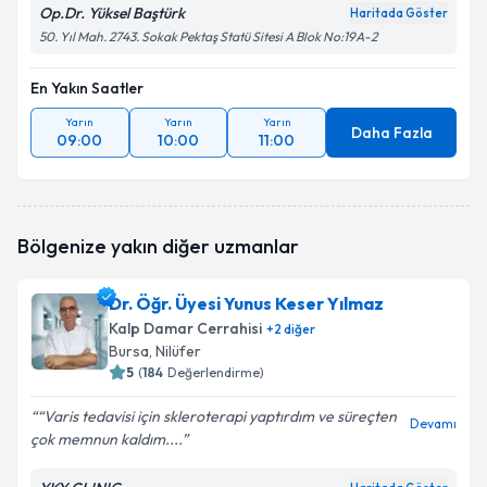
Op.Dr. Yüksel Baştürk
Haritada Göster
50. Yıl Mah. 2743. Sokak Pektaş Statü Sitesi A Blok No:19A-2
En Yakın Saatler
Yarın
Yarın
Yarın
Daha Fazla
09:00
10:00
11:00
Bölgenize yakın diğer uzmanlar
Dr. Öğr. Üyesi Yunus Keser Yılmaz
Kalp Damar Cerrahisi
+
2
diğer
Bursa
, Nilüfer
5
(
184
Değerlendirme)
“Varis tedavisi için skleroterapi yaptırdım ve süreçten
Devamı
çok memnun kaldım....