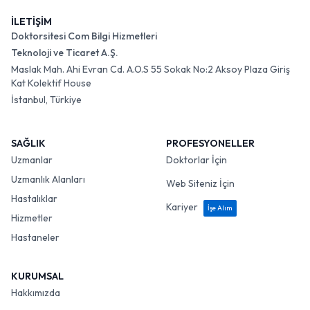
İLETİŞİM
Doktorsitesi Com Bilgi Hizmetleri
Teknoloji ve Ticaret A.Ş.
Maslak Mah. Ahi Evran Cd. A.O.S 55 Sokak No:2 Aksoy Plaza Giriş
Kat Kolektif House
İstanbul, Türkiye
SAĞLIK
PROFESYONELLER
Uzmanlar
Doktorlar İçin
Uzmanlık Alanları
Web Siteniz İçin
Hastalıklar
Kariyer
İşe Alım
Hizmetler
Hastaneler
KURUMSAL
Hakkımızda