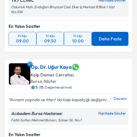
YKY CLINIC
Haritada Göster
Odunluk Mah. Erdoğan Binyücel Cad. Eker İş Merkezi B Blok 1. Kat
No:108
En Yakın Saatler
10 Ağu
10 Ağu
10 Ağu
Daha Fazla
09:00
09:30
10:00
Op. Dr. Uğur Kaya
Kalp Damar Cerrahisi
Bursa
, Nilüfer
5
(
15
Değerlendirme)
Devamı
Annem yaşında ve Mart ’da kalp kapakçığı değişimi...
Acıbadem Bursa Hastanesi
Haritada Göster
Fatih Sultan Mehmet Bulvarı, Sümer Sk. No:1
En Yakın Saatler