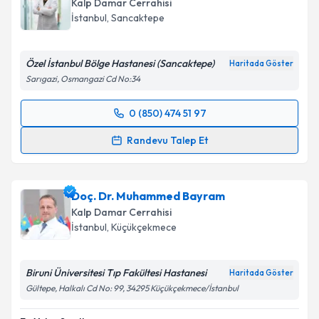
Kalp Damar Cerrahisi
İstanbul
, Sancaktepe
Özel İstanbul Bölge Hastanesi (Sancaktepe)
Haritada Göster
Sarıgazi, Osmangazi Cd No:34
0 (850) 474 51 97
Randevu Takvimi Talebi
Randevu Talep Et
Op. Dr. Sıdıka Karahanoğlu
için randevu takvimi
talebi oluşturun. Size bu uzmandan randevu almanız
Doç. Dr. Muhammed Bayram
için bir takvim hazırlandığında e-posta ile
bilgilendireceğiz.
Kalp Damar Cerrahisi
İstanbul
, Küçükçekmece
E-posta Adresiniz
Biruni Üniversitesi Tıp Fakültesi Hastanesi
Haritada Göster
Gültepe, Halkalı Cd No: 99, 34295 Küçükçekmece/İstanbul
Kişisel verilerimin işlenmesine ilişkin
Aydınlatma