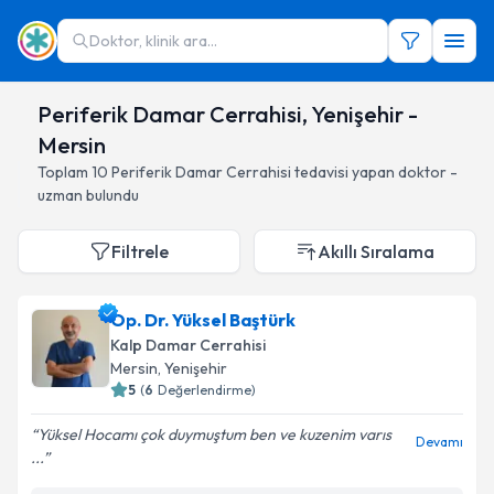
Doktor, klinik ara...
Periferik Damar Cerrahisi, Yenişehir -
Mersin
Toplam
10
Periferik Damar Cerrahisi
tedavisi yapan doktor -
uzman bulundu
Filtrele
Akıllı Sıralama
Op. Dr. Yüksel Baştürk
Kalp Damar Cerrahisi
Mersin
, Yenişehir
5
(
6
Değerlendirme)
Yüksel Hocamı çok duymuştum ben ve kuzenim varıs
Devamı
...