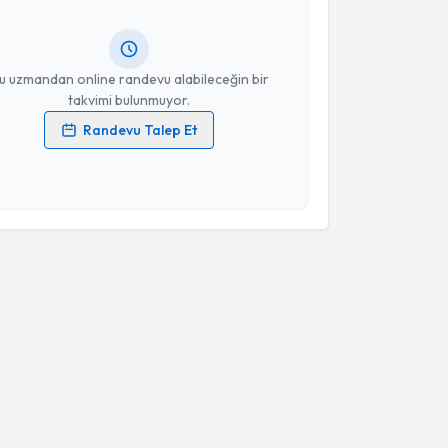
lgilendireceğiz.
resiniz
u uzmandan online randevu alabileceğin bir
takvimi bulunmuyor.
Randevu Talep Et
 verilerimin işlenmesine ilişkin
Aydınlatma Metni
'ni
 ve kişisel verilerimin belirtilen kapsamda
esini kabul ediyorum.
Takvim Talebini Gönder