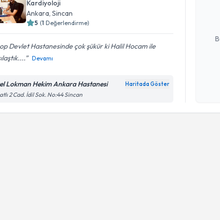
Kardiyoloji
posta ile bi
Ankara
, Sincan
5
(
1
Değerlendirme)
E-posta Ad
B
op Devlet Hastanesinde çok şükür ki Halil Hocam ile
ılaştık....
Devamı
Kişisel
okudum
el Lokman Hekim Ankara Hastanesi
Haritada Göster
işlenm
atlı 2 Cad. İdil Sok. No:44 Sincan