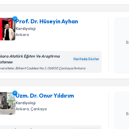
Prof. Dr. 
Size bu uzm
Prof. Dr. Hüseyin Ayhan
hazırlandığ
Kardiyoloji
Ankara
E-posta Ad
B
kara Atatürk Eğıtım Ve Araştirma
Haritada Göster
stanesı
Kişisel
Randevu T
versiteler, Bilkent Caddesi No:1, 06800 Çankaya/Ankara
okudum
işlenm
Uzm. Dr. O
Size bu uzm
Uzm. Dr. Onur Yıldırım
hazırlandığ
Kardiyoloji
E-posta Ad
Ankara
, Çankaya
B