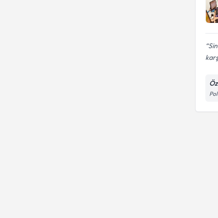
Sin
karş
Öz
Pol