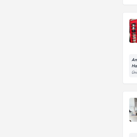
Ray Sigorta
An
Ha
Üni