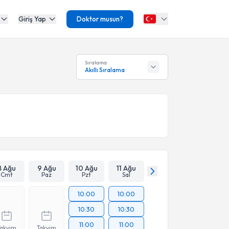
Giriş Yap
Doktor musun?
Sıralama
Akıllı Sıralama
8 Ağu
9 Ağu
10 Ağu
11 Ağu
Cmt
Paz
Pzt
Sal
10:00
10:00
10:30
10:30
11:00
11:00
Takvim
Takvim