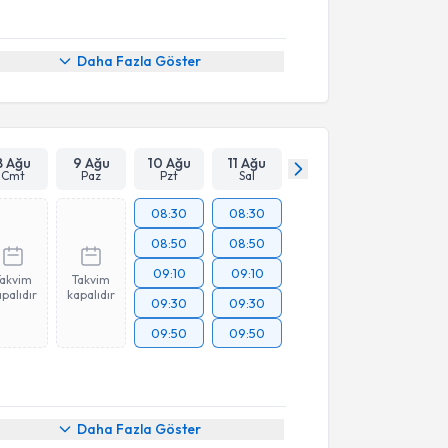
Daha Fazla Göster
8 Ağu
9 Ağu
10 Ağu
11 Ağu
Cmt
Paz
Pzt
Sal
08:30
08:30
08:50
08:50
09:10
09:10
Takvim
Takvim
palıdır
kapalıdır
09:30
09:30
09:50
09:50
akvimi Talebi
Daha Fazla Göster