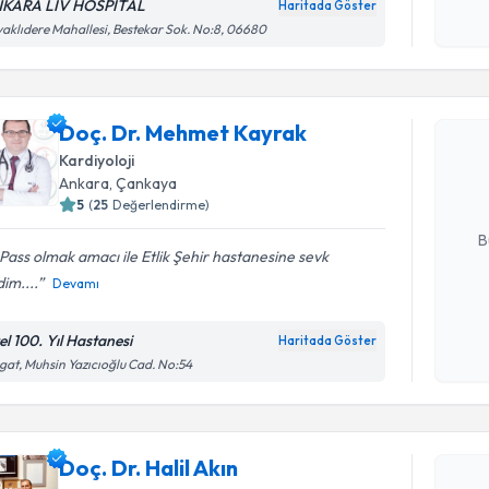
KARA LİV HOSPİTAL
Haritada Göster
Kişisel
aklıdere Mahallesi, Bestekar Sok. No:8, 06680
okudum
Randevu T
işlenm
Doç. Dr. 
Doç. Dr. Mehmet Kayrak
Size bu uzm
Kardiyoloji
hazırlandığ
Ankara
, Çankaya
5
(
25
Değerlendirme)
E-posta Ad
B
Pass olmak amacı ile Etlik Şehir hastanesine sevk
dim....
Devamı
Kişisel
okudum
el 100. Yıl Hastanesi
Haritada Göster
işlenm
gat, Muhsin Yazıcıoğlu Cad. No:54
Randevu T
Doç. Dr. Ha
Doç. Dr. Halil Akın
uzmandan ra