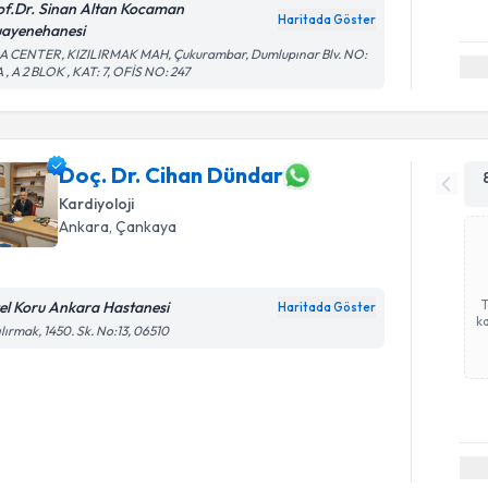
of.Dr. Sinan Altan Kocaman
Haritada Göster
ayenehanesi
A CENTER, KIZILIRMAK MAH, Çukurambar, Dumlupınar Blv. NO:
 , A 2 BLOK , KAT: 7, OFİS NO: 247
Doç. Dr. Cihan Dündar
Kardiyoloji
Ankara
, Çankaya
el Koru Ankara Hastanesi
Haritada Göster
ka
ılırmak, 1450. Sk. No:13, 06510
Randevu T