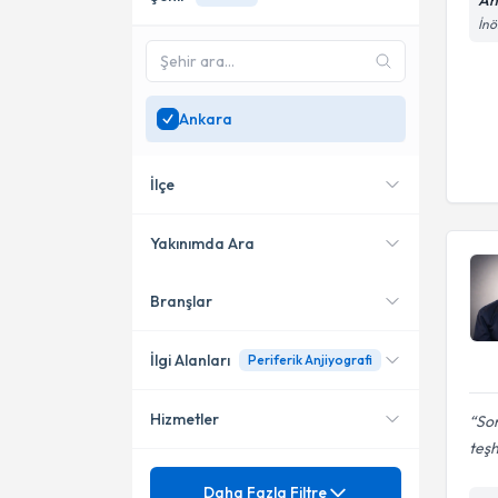
An
İnö
Ankara
İlçe
Yakınımda Ara
Branşlar
Konumuma yakın uzmanları
Çankaya
göster
Sincan
İlgi Alanları
Periferik Anjiyografi
Yenimahalle
Hizmetler
Son
Kardiyoloji
teşh
Sigorta
Doğumsal (Konjenital) Kalp
Daha Fazla Filtre