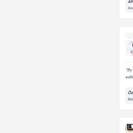
AN
Kav
By 
edil
Öz
Bal