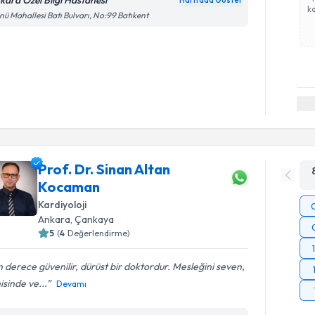
kara Özel Bilgi Hastanesi
Haritada Göster
ka
nü Mahallesi Batı Bulvarı, No:99 Batıkent
Prof. Dr. Sinan Altan
Kocaman
Kardiyoloji
Ankara
, Çankaya
5
(
4
Değerlendirme)
 derece güvenilir, dürüst bir doktordur. Mesleğini seven,
isinde ve...
Devamı