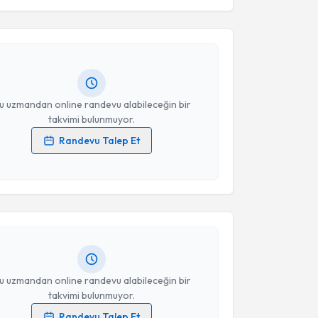
Hüseyin Ayhan
için randevu takvimi talebi oluşturun.
andan randevu almanız için bir takvim
ında e-posta ile bilgilendireceğiz.
resiniz
u uzmandan online randevu alabileceğin bir
takvimi bulunmuyor.
Randevu Talep Et
 verilerimin işlenmesine ilişkin
Aydınlatma Metni
'ni
akvimi Talebi
 ve kişisel verilerimin belirtilen kapsamda
esini kabul ediyorum.
nur Yıldırım
için randevu takvimi talebi oluşturun.
andan randevu almanız için bir takvim
Takvim Talebini Gönder
ında e-posta ile bilgilendireceğiz.
resiniz
u uzmandan online randevu alabileceğin bir
takvimi bulunmuyor.
Randevu Talep Et