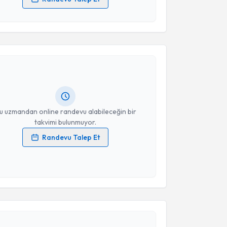
 verilerimin işlenmesine ilişkin
Aydınlatma Metni
'ni
 ve kişisel verilerimin belirtilen kapsamda
akvimi Talebi
esini kabul ediyorum.
Mehmet Kayrak
için randevu takvimi talebi oluşturun.
Takvim Talebini Gönder
andan randevu almanız için bir takvim
ında e-posta ile bilgilendireceğiz.
resiniz
u uzmandan online randevu alabileceğin bir
takvimi bulunmuyor.
Randevu Talep Et
 verilerimin işlenmesine ilişkin
Aydınlatma Metni
'ni
 ve kişisel verilerimin belirtilen kapsamda
esini kabul ediyorum.
akvimi Talebi
Takvim Talebini Gönder
lil Akın
için randevu takvimi talebi oluşturun. Size bu
ndevu almanız için bir takvim hazırlandığında e-