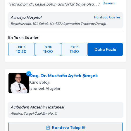
Devamı
Harika bir dr. keşke bütün doktorlar böyle olsa. . .
Avrasya Hospital
Haritada Göster
Kişisel verilerimin işlenmesine ilişkin
Aydınlatma
Beştelsiz Mah. 101. Sokak. No:107 Akşemsettin Tramvay Durağı
Metni
'ni okudum ve kişisel verilerimin belirtilen
kapsamda işlenmesini kabul ediyorum.
En Yakın Saatler
Yarın
Yarın
Yarın
Takvim Talebini Gönder
Daha Fazla
10:30
11:00
11:30
Doç. Dr. Mustafa Aytek Şimşek
Kardiyoloji
İstanbul
, Ataşehir
Acıbadem Ataşehir Hastanesi
Atatürk, Turgut Özal Blv. No : 11
Randevu Talep Et
Randevu Takvimi Talebi