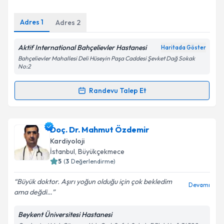
E-posta Adresiniz
Adres
1
Adres
2
Aktif International Bahçelievler Hastanesi
Haritada Göster
Bahçelievler Mahallesi Deli Hüseyin Paşa Caddesi Şevket Dağ Sokak
Kişisel verilerimin işlenmesine ilişkin
Aydınlatma
No:2
Metni
'ni okudum ve kişisel verilerimin belirtilen
kapsamda işlenmesini kabul ediyorum.
Randevu Talep Et
Randevu Takvimi Talebi
Takvim Talebini Gönder
Uzm. Dr. Necdet Filizkaya
için randevu takvimi
Doç. Dr. Mahmut Özdemir
talebi oluşturun. Size bu uzmandan randevu almanız
Kardiyoloji
için bir takvim hazırlandığında e-posta ile
İstanbul
, Büyükçekmece
bilgilendireceğiz.
5
(
3
Değerlendirme)
E-posta Adresiniz
Büyük doktor. Aşırı yoğun olduğu için çok bekledim
Devamı
ama değdi…
Beykent Üniversitesi Hastanesi