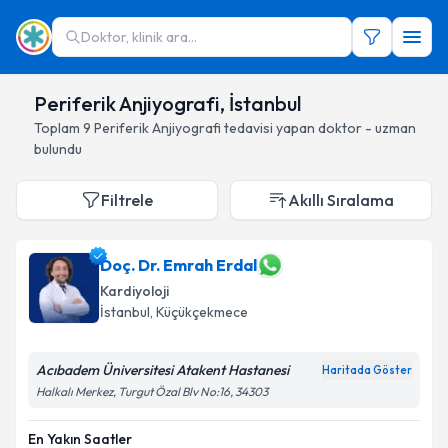
Doktor, klinik ara...
Periferik Anjiyografi, İstanbul
Toplam
9
Periferik Anjiyografi
tedavisi yapan doktor - uzman
bulundu
Filtrele
Akıllı Sıralama
Doç. Dr. Emrah Erdal
Kardiyoloji
İstanbul
, Küçükçekmece
Acıbadem Üniversitesi Atakent Hastanesi
Haritada Göster
Halkalı Merkez, Turgut Özal Blv No:16, 34303
En Yakın Saatler