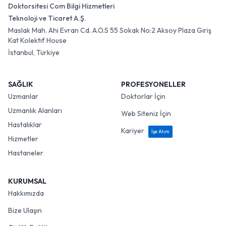
Doktorsitesi Com Bilgi Hizmetleri
Teknoloji ve Ticaret A.Ş.
Maslak Mah. Ahi Evran Cd. A.O.S 55 Sokak No:2 Aksoy Plaza Giriş
Kat Kolektif House
İstanbul, Türkiye
SAĞLIK
PROFESYONELLER
Uzmanlar
Doktorlar İçin
Uzmanlık Alanları
Web Siteniz İçin
Hastalıklar
Kariyer
İşe Alım
Hizmetler
Hastaneler
KURUMSAL
Hakkımızda
Bize Ulaşın