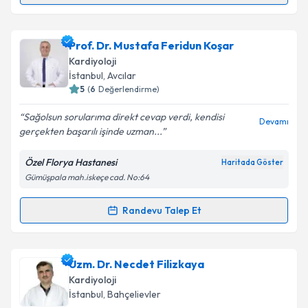
Doç. Dr. Mustafa Aytek Şimşek
için randevu takvimi
Prof. Dr. Mustafa Feridun Koşar
talebi oluşturun. Size bu uzmandan randevu almanız
Kardiyoloji
için bir takvim hazırlandığında e-posta ile
İstanbul
, Avcılar
bilgilendireceğiz.
5
(
6
Değerlendirme)
E-posta Adresiniz
Sağolsun sorularıma direkt cevap verdi, kendisi
Devamı
gerçekten başarılı işinde uzman...
Özel Florya Hastanesi
Haritada Göster
Gümüşpala mah.iskeçe cad. No:64
Kişisel verilerimin işlenmesine ilişkin
Aydınlatma
Metni
'ni okudum ve kişisel verilerimin belirtilen
kapsamda işlenmesini kabul ediyorum.
Randevu Talep Et
Randevu Takvimi Talebi
Takvim Talebini Gönder
Prof. Dr. Mustafa Feridun Koşar
için randevu
Uzm. Dr. Necdet Filizkaya
takvimi talebi oluşturun. Size bu uzmandan randevu
Kardiyoloji
almanız için bir takvim hazırlandığında e-posta ile
İstanbul
, Bahçelievler
bilgilendireceğiz.