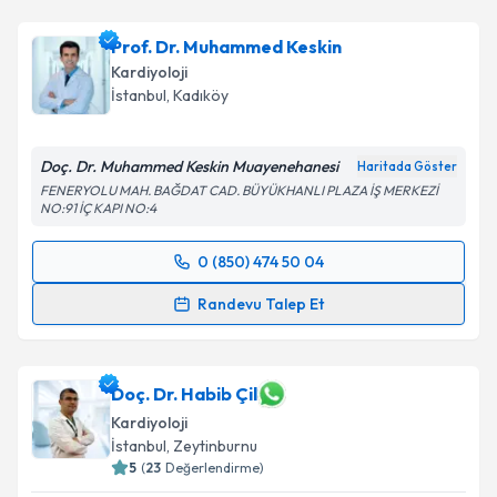
Prof. Dr. Muhammed Keskin
Kardiyoloji
İstanbul
, Kadıköy
Doç. Dr. Muhammed Keskin Muayenehanesi
Haritada Göster
FENERYOLU MAH. BAĞDAT CAD. BÜYÜKHANLI PLAZA İŞ MERKEZİ
NO:91 İÇ KAPI NO:4
0 (850) 474 50 04
Randevu Takvimi Talebi
Randevu Talep Et
Prof. Dr. Muhammed Keskin
için randevu takvimi
talebi oluşturun. Size bu uzmandan randevu almanız
için bir takvim hazırlandığında e-posta ile
Doç. Dr. Habib Çil
bilgilendireceğiz.
Kardiyoloji
İstanbul
, Zeytinburnu
E-posta Adresiniz
5
(
23
Değerlendirme)