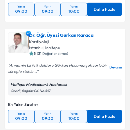
Yarın
Yarın
Yarın
Daha Fazla
09:00
09:30
10:00
Dr. Öğr. Üyesi Gürkan Karaca
Kardiyoloji
İstanbul
, Maltepe
5
(
31
Değerlendirme)
Annemin biriicik doktoru Gürkan Hocamız çok zorlu bir
Devamı
süreçte sizinle...
Maltepe Medicalpark Hastanesi
Cevizli, Bağdat Cd. No:547
En Yakın Saatler
Yarın
Yarın
Yarın
Daha Fazla
09:00
09:30
10:00