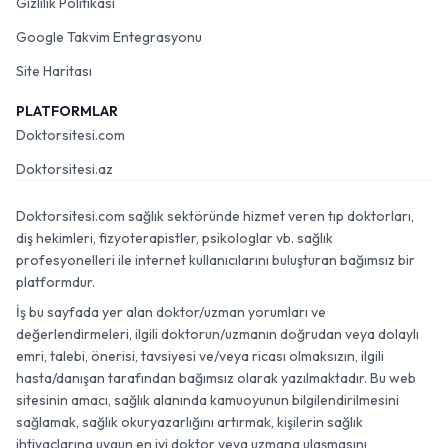
Gizlilik Politikası
Google Takvim Entegrasyonu
Site Haritası
PLATFORMLAR
Doktorsitesi.com
Doktorsitesi.az
Doktorsitesi.com sağlık sektöründe hizmet veren tıp doktorları,
diş hekimleri, fizyoterapistler, psikologlar vb. sağlık
profesyonelleri ile internet kullanıcılarını buluşturan bağımsız bir
platformdur.
İş bu sayfada yer alan doktor/uzman yorumları ve
değerlendirmeleri, ilgili doktorun/uzmanın doğrudan veya dolaylı
emri, talebi, önerisi, tavsiyesi ve/veya ricası olmaksızın, ilgili
hasta/danışan tarafından bağımsız olarak yazılmaktadır. Bu web
sitesinin amacı, sağlık alanında kamuoyunun bilgilendirilmesini
sağlamak, sağlık okuryazarlığını artırmak, kişilerin sağlık
ihtiyaçlarına uygun en iyi doktor veya uzmana ulaşmasını