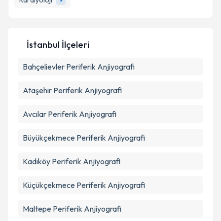
Kardiyoloji
E-posta Adresiniz
İstanbul İlçeleri
Kişisel verilerimin işlenmesine ilişkin
Aydınlatma
Bahçelievler
Metni
'ni okudum ve kişisel verilerimin belirtilen
Periferik Anjiyografi
kapsamda işlenmesini kabul ediyorum.
Ataşehir
Periferik Anjiyografi
Takvim Talebini Gönder
Avcılar
Periferik Anjiyografi
Büyükçekmece
Periferik Anjiyografi
Kadıköy
Periferik Anjiyografi
Küçükçekmece
Periferik Anjiyografi
Maltepe
Periferik Anjiyografi