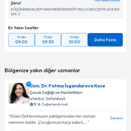
Haritada Göster
Şenol
KÜÇÜKBAKKALKÖY MAH MERDİVENKÖY YOLU CAD CZD PLAZA NO
12 K: 2
En Yakın Saatler
10 Ağu
10 Ağu
10 Ağu
Daha Fazla
09:00
09:30
10:00
Bölgenize yakın diğer uzmanlar
Uzm. Dr. Fatma İsgandarova Kose
Çocuk Sağlığı ve Hastalıkları
İstanbul
, Sultanbeyli
5
(
6
Değerlendirme)
Güzel Doktorumuzun yaklaşımından her zaman
Devamı
memnun kaldık. Çocuğumuza karşı sabırlı,...