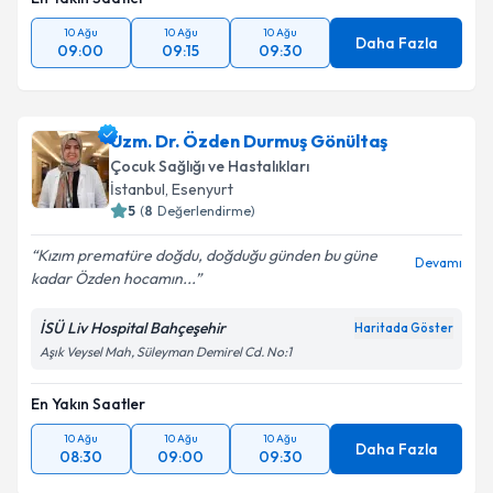
Takvim Talebini Gönder
10 Ağu
10 Ağu
10 Ağu
Daha Fazla
09:00
09:15
09:30
Uzm. Dr. Özden Durmuş Gönültaş
Çocuk Sağlığı ve Hastalıkları
İstanbul
, Esenyurt
5
(
8
Değerlendirme)
Kızım prematüre doğdu, doğduğu günden bu güne
Devamı
kadar Özden hocamın...
İSÜ Liv Hospital Bahçeşehir
Haritada Göster
Aşık Veysel Mah, Süleyman Demirel Cd. No:1
En Yakın Saatler
10 Ağu
10 Ağu
10 Ağu
Daha Fazla
08:30
09:00
09:30