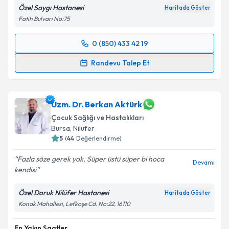
Özel Saygı Hastanesi
Haritada Göster
Fatih Bulvarı No:75
0 (850) 433 42 19
Randevu Takvimi Talebi
Randevu Talep Et
Uzm. Dr. Fatma İsgandarova Kose
için randevu
takvimi talebi oluşturun. Size bu uzmandan randevu
almanız için bir takvim hazırlandığında e-posta ile
Uzm. Dr. Berkan Aktürk
bilgilendireceğiz.
Çocuk Sağlığı ve Hastalıkları
Bursa
, Nilüfer
E-posta Adresiniz
5
(
44
Değerlendirme)
Fazla söze gerek yok. Süper üstü süper bi hoca
Devamı
kendisi
Kişisel verilerimin işlenmesine ilişkin
Aydınlatma
Özel Doruk Nilüfer Hastanesi
Haritada Göster
Metni
'ni okudum ve kişisel verilerimin belirtilen
Konak Mahallesi, Lefkoşe Cd. No:22, 16110
kapsamda işlenmesini kabul ediyorum.
En Yakın Saatler