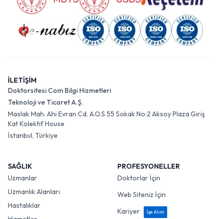
İLETİŞİM
Doktorsitesi Com Bilgi Hizmetleri
Teknoloji ve Ticaret A.Ş.
Maslak Mah. Ahi Evran Cd. A.O.S 55 Sokak No:2 Aksoy Plaza Giriş
Kat Kolektif House
İstanbul, Türkiye
SAĞLIK
PROFESYONELLER
Uzmanlar
Doktorlar İçin
Uzmanlık Alanları
Web Siteniz İçin
Hastalıklar
Kariyer
İşe Alım