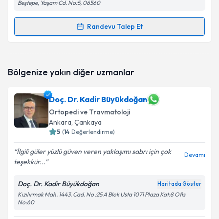
Beştepe, Yaşam Cd. No:5, 06560
Randevu Talep Et
Randevu Takvimi Talebi
Doç. Dr. Şahin Çepni
için randevu takvimi talebi
Bölgenize yakın diğer uzmanlar
oluşturun. Size bu uzmandan randevu almanız için bir
takvim hazırlandığında e-posta ile bilgilendireceğiz.
Doç. Dr. Kadir Büyükdoğan
E-posta Adresiniz
Ortopedi ve Travmatoloji
Ankara
, Çankaya
5
(
14
Değerlendirme)
Kişisel verilerimin işlenmesine ilişkin
Aydınlatma
İlgili güler yüzlü güven veren yaklaşımı sabrı için çok
Devamı
Metni
'ni okudum ve kişisel verilerimin belirtilen
teşekkür...
kapsamda işlenmesini kabul ediyorum.
Doç. Dr. Kadir Büyükdoğan
Haritada Göster
Kızılırmak Mah. 1443. Cad. No :25 A Blok Usta 1071 Plaza Kat:8 Ofis
Takvim Talebini Gönder
No:60