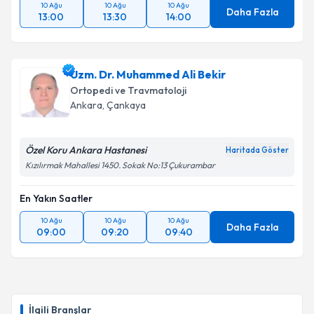
10 Ağu
10 Ağu
10 Ağu
Daha Fazla
13:00
13:30
14:00
Uzm. Dr. Muhammed Ali Bekir
Ortopedi ve Travmatoloji
Ankara
, Çankaya
Özel Koru Ankara Hastanesi
Haritada Göster
Kızılırmak Mahallesi 1450. Sokak No:13 Çukurambar
En Yakın Saatler
10 Ağu
10 Ağu
10 Ağu
Daha Fazla
09:00
09:20
09:40
İlgili Branşlar