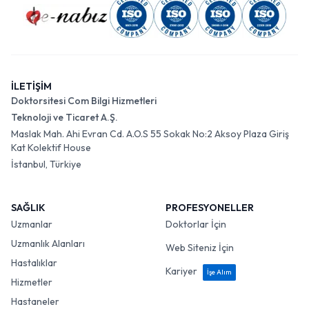
İLETİŞİM
Doktorsitesi Com Bilgi Hizmetleri
Teknoloji ve Ticaret A.Ş.
Maslak Mah. Ahi Evran Cd. A.O.S 55 Sokak No:2 Aksoy Plaza Giriş
Kat Kolektif House
İstanbul, Türkiye
SAĞLIK
PROFESYONELLER
Uzmanlar
Doktorlar İçin
Uzmanlık Alanları
Web Siteniz İçin
Hastalıklar
Kariyer
İşe Alım
Hizmetler
Hastaneler