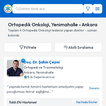
Doktor, klinik ara...
Ortopedik Onkoloji, Yenimahalle - Ankara
Toplam
4
Ortopedik Onkoloji
tedavisi yapan doktor - uzman
bulundu
Filtrele
Akıllı Sıralama
Doç. Dr. Şahin Çepni
Ortopedi ve Travmatoloji
Ankara
, Yenimahalle
5
(
4
Değerlendirme)
yaşında kemik tümörü hastamızın ameliyatını yapıp
Devamı
çocuğumuzu tekrar sağlığına...
Tobb Etü Hastanesi
Haritada Göster