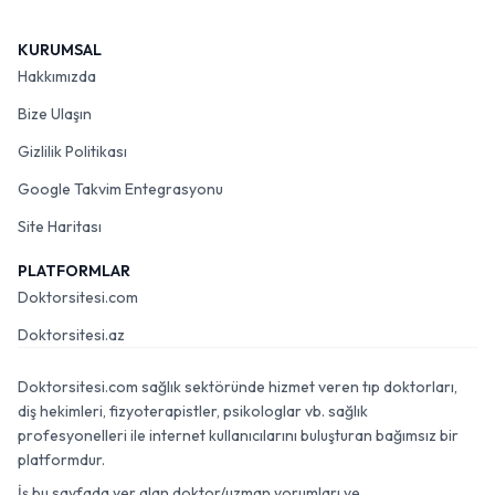
KURUMSAL
Hakkımızda
Bize Ulaşın
Gizlilik Politikası
Google Takvim Entegrasyonu
Site Haritası
PLATFORMLAR
Doktorsitesi.com
Doktorsitesi.az
Doktorsitesi.com sağlık sektöründe hizmet veren tıp doktorları,
diş hekimleri, fizyoterapistler, psikologlar vb. sağlık
profesyonelleri ile internet kullanıcılarını buluşturan bağımsız bir
platformdur.
İş bu sayfada yer alan doktor/uzman yorumları ve