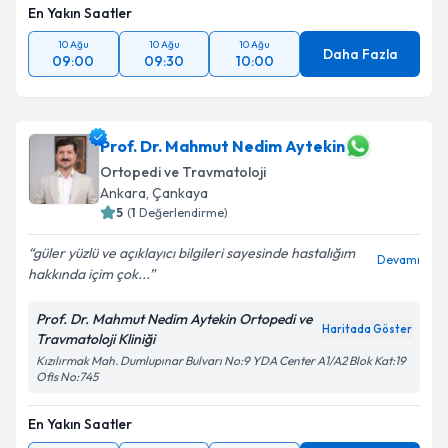
En Yakın Saatler
10 Ağu
10 Ağu
10 Ağu
Daha Fazla
09:00
09:30
10:00
Prof. Dr. Mahmut Nedim Aytekin
Ortopedi ve Travmatoloji
Ankara
, Çankaya
5
(
1
Değerlendirme)
güler yüzlü ve açıklayıcı bilgileri sayesinde hastalığım
Devamı
hakkında içim çok...
Prof. Dr. Mahmut Nedim Aytekin Ortopedi ve
Haritada Göster
Travmatoloji Kliniği
Kızılırmak Mah. Dumlupınar Bulvarı No:9 YDA Center A1/A2 Blok Kat:19
Ofis No:745
En Yakın Saatler