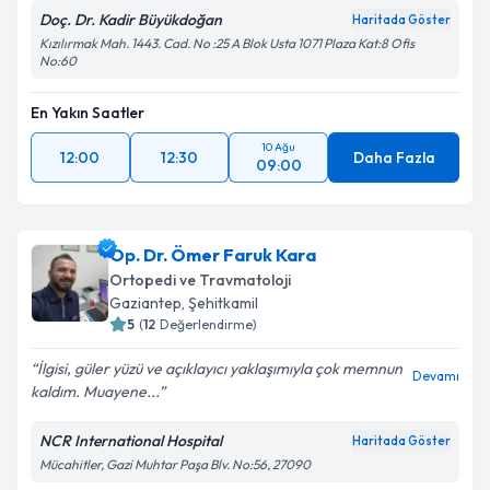
Doç. Dr. Kadir Büyükdoğan
Haritada Göster
Kızılırmak Mah. 1443. Cad. No :25 A Blok Usta 1071 Plaza Kat:8 Ofis
No:60
En Yakın Saatler
10 Ağu
12:00
12:30
Daha Fazla
09:00
Op. Dr. Ömer Faruk Kara
Ortopedi ve Travmatoloji
Gaziantep
,
Şehitkamil
5
(
12
Değerlendirme)
İlgisi, güler yüzü ve açıklayıcı yaklaşımıyla çok memnun
Devamı
kaldım. Muayene...
NCR International Hospital
Haritada Göster
Mücahitler, Gazi Muhtar Paşa Blv. No:56, 27090