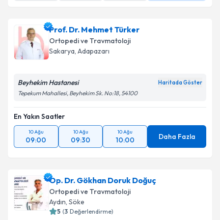
Prof. Dr. Mehmet Türker
Ortopedi ve Travmatoloji
Sakarya
,
Adapazarı
Beyhekim Hastanesi
Haritada Göster
Tepekum Mahallesi, Beyhekim Sk. No:18, 54100
En Yakın Saatler
10 Ağu
10 Ağu
10 Ağu
Daha Fazla
09:00
09:30
10:00
Op. Dr. Gökhan Doruk Doğuç
Ortopedi ve Travmatoloji
Aydın
,
Söke
5
(
3
Değerlendirme)