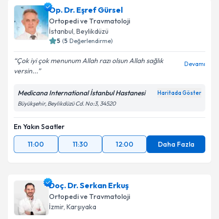
Op. Dr. Eşref Gürsel
Ortopedi ve Travmatoloji
İstanbul
,
Beylikdüzü
5
(
5
Değerlendirme)
Çok iyi çok menunum Allah razı olsun Allah sağlık
Devamı
versin...
Medicana International İstanbul Hastanesi
Haritada Göster
Büyükşehir, Beylikdüzü Cd. No:3, 34520
En Yakın Saatler
11:00
11:30
12:00
Daha Fazla
Doç. Dr. Serkan Erkuş
Ortopedi ve Travmatoloji
İzmir
,
Karşıyaka