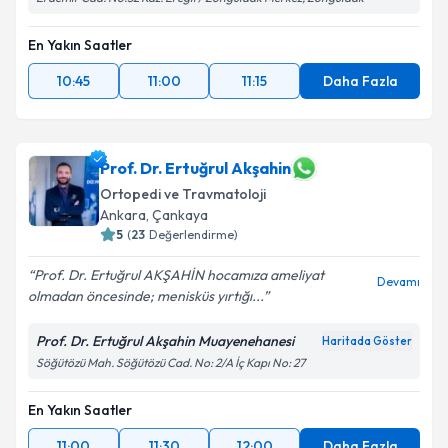
Kişisel verilerimin işlenmesine ilişkin
Aydınlatma
En Yakın Saatler
Metni
'ni okudum ve kişisel verilerimin belirtilen
kapsamda işlenmesini kabul ediyorum.
10:45
11:00
11:15
Daha Fazla
Takvim Talebini Gönder
Prof. Dr. Ertuğrul Akşahin
Ortopedi ve Travmatoloji
Ankara
,
Çankaya
5
(
23
Değerlendirme)
Prof. Dr. Ertuğrul AKŞAHİN hocamıza ameliyat
Devamı
olmadan öncesinde; menisküs yırtığı...
Prof. Dr. Ertuğrul Akşahin Muayenehanesi
Haritada Göster
Söğütözü Mah. Söğütözü Cad. No: 2/A İç Kapı No: 27
En Yakın Saatler
11:00
11:30
12:00
Daha Fazla