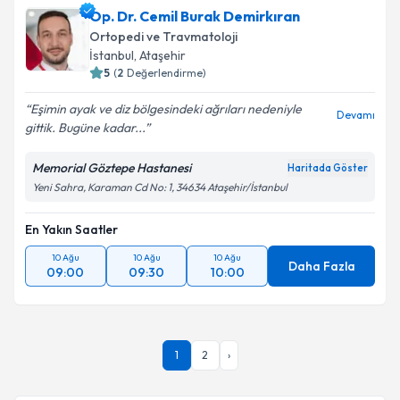
Op. Dr. Cemil Burak Demirkıran
Ortopedi ve Travmatoloji
İstanbul
,
Ataşehir
5
(
2
Değerlendirme)
Eşimin ayak ve diz bölgesindeki ağrıları nedeniyle
Devamı
gittik. Bugüne kadar...
Memorial Göztepe Hastanesi
Haritada Göster
Yeni Sahra, Karaman Cd No: 1, 34634 Ataşehir/İstanbul
En Yakın Saatler
10 Ağu
10 Ağu
10 Ağu
Daha Fazla
09:00
09:30
10:00
1
2
›