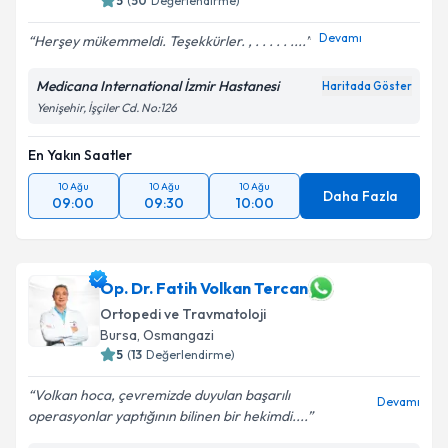
5
(
50
Değerlendirme)
Devamı
Herşey mükemmeldi. Teşekkürler. , . . . . . ....
Medicana International İzmir Hastanesi
Haritada Göster
Yenişehir, İşçiler Cd. No:126
En Yakın Saatler
10 Ağu
10 Ağu
10 Ağu
Daha Fazla
09:00
09:30
10:00
Op. Dr. Fatih Volkan Tercan
Ortopedi ve Travmatoloji
Bursa
,
Osmangazi
5
(
13
Değerlendirme)
Volkan hoca, çevremizde duyulan başarılı
Devamı
operasyonlar yaptığının bilinen bir hekimdi....