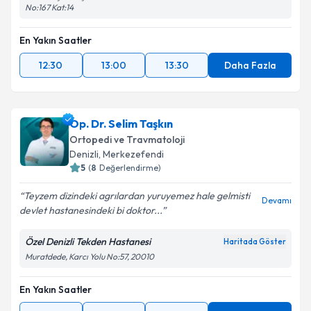
No:167 Kat:14
Takvim Talebini Gönder
En Yakın Saatler
12:30
13:00
13:30
Daha Fazla
Op. Dr. Selim Taşkın
Ortopedi ve Travmatoloji
Denizli
,
Merkezefendi
5
(
8
Değerlendirme)
Teyzem dizindeki agrılardan yuruyemez hale gelmisti
Devamı
devlet hastanesindeki bi doktor...
Özel Denizli Tekden Hastanesi
Haritada Göster
Muratdede, Karcı Yolu No:57, 20010
En Yakın Saatler