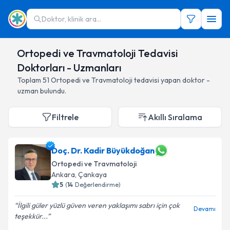
Doktor, klinik ara...
Ortopedi ve Travmatoloji Tedavisi
Doktorları - Uzmanları
Toplam
51
Ortopedi ve Travmatoloji
tedavisi yapan doktor -
uzman bulundu.
Filtrele
Akıllı Sıralama
Doç. Dr. Kadir Büyükdoğan
Ortopedi ve Travmatoloji
Ankara
,
Çankaya
5
(
14
Değerlendirme)
İlgili güler yüzlü güven veren yaklaşımı sabrı için çok
Devamı
teşekkür...