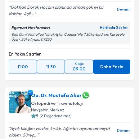
Gökhan Doruk Hocam alanında uzman çok iyi bir
Devamı
doktor. Aşil...
Egemed Hastaneleri
Haritada Göster
Yeni Cami Mahallesi Nihat Aşkın Caddesi No 7 Söke-bodrum Karayolu
Üzeri, Söke Aydın, 09230
En Yakın Saatler
10 Ağu
11:00
11:30
Daha Fazla
09:00
Op. Dr. Mustafa Akar
Ortopedi ve Travmatoloji
Nevşehir
,
Merkez
5
(
2
Değerlendirme)
Ayak bileğim yerden kırıldı. Ağustos ayında ameliyat
Devamı
oldum. Süreç...