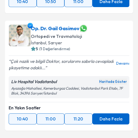
10:40
10:50
11:00
Daha Fazla
Op. Dr. Gail Gasimov
Ortopedi ve Travmatoloji
İstanbul
,
Sarıyer
5
(
1
Değerlendirme)
Çok nazik ve bilgili Doktor, sorularımı sabırla cevapladı
Devamı
şikayetime odaklı...
Liv Hospital Vadistanbul
Haritada Göster
Ayazağa Mahallesi, Kemerburgaz Caddesi, Vadistanbul Park Etabı, 7F
Blok, 34396 Sarıyer/İstanbul
En Yakın Saatler
10:40
11:00
11:20
Daha Fazla