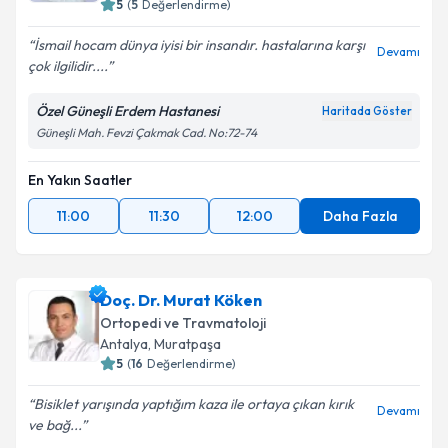
5
(
5
Değerlendirme)
İsmail hocam dünya iyisi bir insandır. hastalarına karşı
Devamı
çok ilgilidir....
Özel Güneşli Erdem Hastanesi
Haritada Göster
Güneşli Mah. Fevzi Çakmak Cad. No:72-74
En Yakın Saatler
11:00
11:30
12:00
Daha Fazla
Doç. Dr. Murat Köken
Ortopedi ve Travmatoloji
Antalya
,
Muratpaşa
5
(
16
Değerlendirme)
Bisiklet yarışında yaptığım kaza ile ortaya çıkan kırık
Devamı
ve bağ...