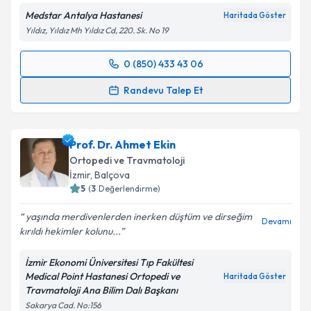
Medstar Antalya Hastanesi
Haritada Göster
Yıldız, Yıldız Mh Yıldız Cd, 220. Sk. No 19
0 (850) 433 43 06
Randevu Takvimi Talebi
Randevu Talep Et
Doç. Dr. Murat Köken
için randevu takvimi talebi
oluşturun. Size bu uzmandan randevu almanız için bir
Prof. Dr. Ahmet Ekin
takvim hazırlandığında e-posta ile bilgilendireceğiz.
Ortopedi ve Travmatoloji
E-posta Adresiniz
İzmir
,
Balçova
5
(
3
Değerlendirme)
yaşında merdivenlerden inerken düştüm ve dirseğim
Devamı
kırıldı hekimler kolunu...
Kişisel verilerimin işlenmesine ilişkin
Aydınlatma
Metni
'ni okudum ve kişisel verilerimin belirtilen
İzmir Ekonomi Üniversitesi Tıp Fakültesi
kapsamda işlenmesini kabul ediyorum.
Medical Point Hastanesi Ortopedi ve
Haritada Göster
Travmatoloji Ana Bilim Dalı Başkanı
Sakarya Cad. No:156