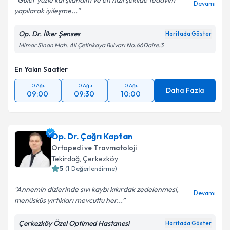
Güler yüzle karşılandım ve en hızlı şekilde tedavim
Devamı
yapılarak iyileşme...
Kişisel verilerimin işlenmesine ilişkin
Aydınlatma
Metni
'ni okudum ve kişisel verilerimin belirtilen
Op. Dr. İlker Şenses
Haritada Göster
kapsamda işlenmesini kabul ediyorum.
Mimar Sinan Mah. Ali Çetinkaya Bulvarı No:66Daire:3
En Yakın Saatler
Takvim Talebini Gönder
10 Ağu
10 Ağu
10 Ağu
Daha Fazla
09:00
09:30
10:00
Op. Dr. Çağrı Kaptan
Ortopedi ve Travmatoloji
Tekirdağ
,
Çerkezköy
5
(
1
Değerlendirme)
Annemin dizlerinde sıvı kaybı kıkırdak zedelenmesi,
Devamı
menüsküs yırtıkları mevcuttu her...
Çerkezköy Özel Optimed Hastanesi
Haritada Göster