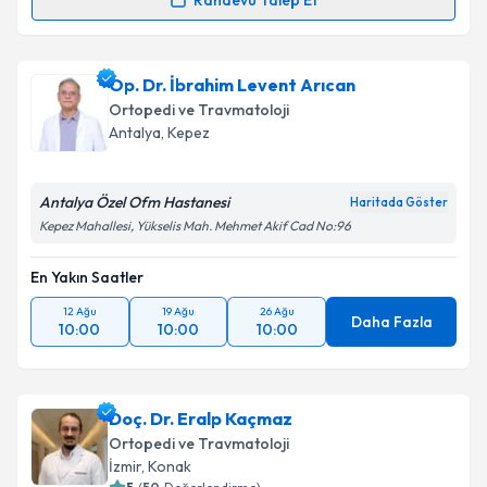
Randevu Talep Et
Prof. Dr. İbrahim Azboy
için randevu takvimi talebi
oluşturun. Size bu uzmandan randevu almanız için bir
Op. Dr. İbrahim Levent Arıcan
takvim hazırlandığında e-posta ile bilgilendireceğiz.
Ortopedi ve Travmatoloji
E-posta Adresiniz
Antalya
,
Kepez
Antalya Özel Ofm Hastanesi
Haritada Göster
Kepez Mahallesi, Yükselis Mah. Mehmet Akif Cad No:96
Kişisel verilerimin işlenmesine ilişkin
Aydınlatma
Metni
'ni okudum ve kişisel verilerimin belirtilen
En Yakın Saatler
kapsamda işlenmesini kabul ediyorum.
12 Ağu
19 Ağu
26 Ağu
Daha Fazla
10:00
10:00
10:00
Takvim Talebini Gönder
Doç. Dr. Eralp Kaçmaz
Ortopedi ve Travmatoloji
İzmir
,
Konak