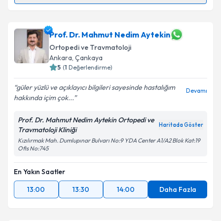
Op. Dr. Mustafa Özcan
için randevu takvimi talebi
oluşturun. Size bu uzmandan randevu almanız için bir
takvim hazırlandığında e-posta ile bilgilendireceğiz.
Prof. Dr. Mahmut Nedim Aytekin
Ortopedi ve Travmatoloji
E-posta Adresiniz
Ankara
,
Çankaya
5
(
1
Değerlendirme)
güler yüzlü ve açıklayıcı bilgileri sayesinde hastalığım
Devamı
hakkında içim çok...
Kişisel verilerimin işlenmesine ilişkin
Aydınlatma
Metni
'ni okudum ve kişisel verilerimin belirtilen
Prof. Dr. Mahmut Nedim Aytekin Ortopedi ve
kapsamda işlenmesini kabul ediyorum.
Haritada Göster
Travmatoloji Kliniği
Kızılırmak Mah. Dumlupınar Bulvarı No:9 YDA Center A1/A2 Blok Kat:19
Ofis No:745
Takvim Talebini Gönder
En Yakın Saatler
13:00
13:30
14:00
Daha Fazla