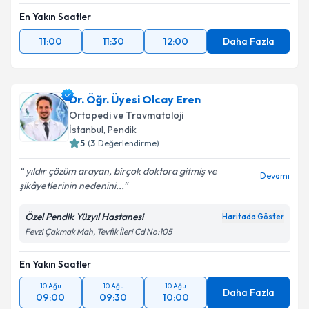
En Yakın Saatler
11:00
11:30
12:00
Daha Fazla
Dr. Öğr. Üyesi Olcay Eren
Ortopedi ve Travmatoloji
İstanbul
,
Pendik
5
(
3
Değerlendirme)
yıldır çözüm arayan, birçok doktora gitmiş ve
Devamı
şikâyetlerinin nedenini...
Özel Pendik Yüzyıl Hastanesi
Haritada Göster
Fevzi Çakmak Mah, Tevfik İleri Cd No:105
En Yakın Saatler
10 Ağu
10 Ağu
10 Ağu
Daha Fazla
09:00
09:30
10:00