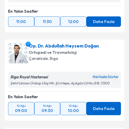
Takvim Talebini Gönder
En Yakın Saatler
11:00
11:30
12:00
Daha Fazla
Op. Dr. Abdullah Heysem Doğan
Ortopedi ve Travmatoloji
Çanakkale
,
Biga
Biga Royal Hastanesi
Haritada Göster
Şehit Uzman Onbaşı Ulaş Mh, Şirintepe, Açıkgöz Cd No:3/B, 17200
En Yakın Saatler
10 Ağu
10 Ağu
10 Ağu
Daha Fazla
09:00
09:30
10:00