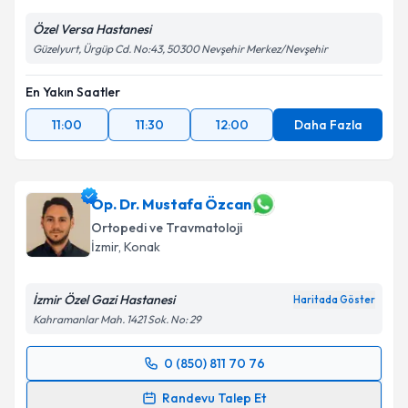
Özel Versa Hastanesi
Güzelyurt, Ürgüp Cd. No:43, 50300 Nevşehir Merkez/Nevşehir
En Yakın Saatler
11:00
11:30
12:00
Daha Fazla
Op. Dr. Mustafa Özcan
Ortopedi ve Travmatoloji
İzmir
,
Konak
İzmir Özel Gazi Hastanesi
Haritada Göster
Kahramanlar Mah. 1421 Sok. No: 29
0 (850) 811 70 76
Randevu Takvimi Talebi
Randevu Talep Et