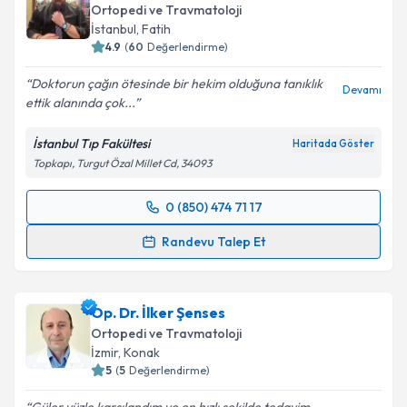
Ortopedi ve Travmatoloji
İstanbul
,
Fatih
4.9
(
60
Değerlendirme)
Doktorun çağın ötesinde bir hekim olduğuna tanıklık
Devamı
ettik alanında çok...
İstanbul Tıp Fakültesi
Haritada Göster
Topkapı, Turgut Özal Millet Cd, 34093
0 (850) 474 71 17
Randevu Takvimi Talebi
Randevu Talep Et
Doç. Dr. Ömer Naci Ergin
için randevu takvimi talebi
oluşturun. Size bu uzmandan randevu almanız için bir
Op. Dr. İlker Şenses
takvim hazırlandığında e-posta ile bilgilendireceğiz.
Ortopedi ve Travmatoloji
E-posta Adresiniz
İzmir
,
Konak
5
(
5
Değerlendirme)