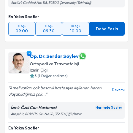
Atatürk Caddesi No: 118, 59500 Çerkezköy/Tekirdağ
En Yakın Saatler
10 Ağu
10 Ağu
10 Ağu
Daha Fazla
09:00
09:30
10:00
Op. Dr. Serdar Söylev
Ortopedi ve Travmatoloji
İzmir
,
Çiğli
5
(
1
Değerlendirme)
Ameliyatları çok başarılı hastasıyla ilgilenen heran
Devamı
ulaşabildiğimiz çok...
İzmir Özel Can Hastanesi
Haritada Göster
Ataşehir, 8019/16. Sk. No:18, 35630 Çiğli/İzmir
En Yakın Saatler