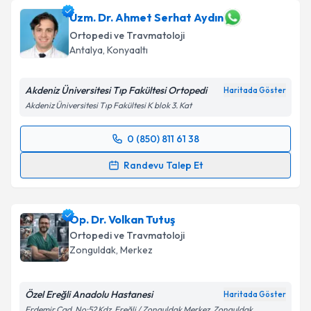
Uzm. Dr. Ahmet Serhat Aydın
Ortopedi ve Travmatoloji
Antalya
,
Konyaaltı
Akdeniz Üniversitesi Tıp Fakültesi Ortopedi
Haritada Göster
Akdeniz Üniversitesi Tıp Fakültesi K blok 3. Kat
0 (850) 811 61 38
Randevu Takvimi Talebi
Randevu Talep Et
Uzm. Dr. Ahmet Serhat Aydın
için randevu takvimi
talebi oluşturun. Size bu uzmandan randevu almanız
Op. Dr. Volkan Tutuş
için bir takvim hazırlandığında e-posta ile
bilgilendireceğiz.
Ortopedi ve Travmatoloji
Zonguldak
,
Merkez
E-posta Adresiniz
Özel Ereğli Anadolu Hastanesi
Haritada Göster
Erdemir Cad. No:52 Kdz. Ereğli / Zonguldak Merkez, Zonguldak