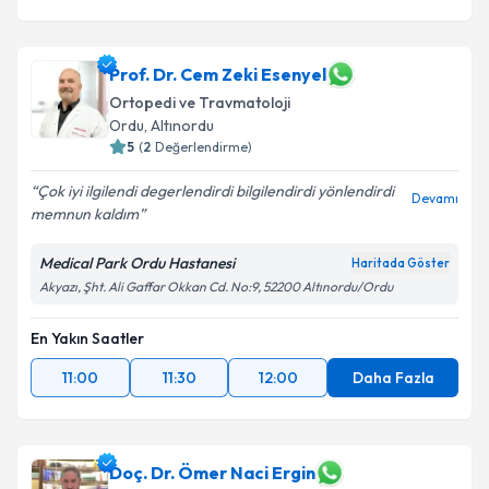
Prof. Dr. Cem Zeki Esenyel
Ortopedi ve Travmatoloji
Ordu
,
Altınordu
5
(
2
Değerlendirme)
Çok iyi ilgilendi degerlendirdi bilgilendirdi yönlendirdi
Devamı
memnun kaldım
Medical Park Ordu Hastanesi
Haritada Göster
Akyazı, Şht. Ali Gaffar Okkan Cd. No:9, 52200 Altınordu/Ordu
En Yakın Saatler
11:00
11:30
12:00
Daha Fazla
Doç. Dr. Ömer Naci Ergin