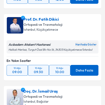
Prof. Dr. Fatih Dikici
Ortopedi ve Travmatoloji
İstanbul
,
Küçükçekmece
Acıbadem Atakent Hastanesi
Haritada Göster
Halkalı Merkez, Turgut Özal Blv No:16, 34303 Küçükçekmece/İstanbul
En Yakın Saatler
10 Ağu
10 Ağu
10 Ağu
Daha Fazla
09:00
09:30
10:00
Doç. Dr. İsmail Uraş
Ortopedi ve Travmatoloji
İstanbul
,
Bağcılar