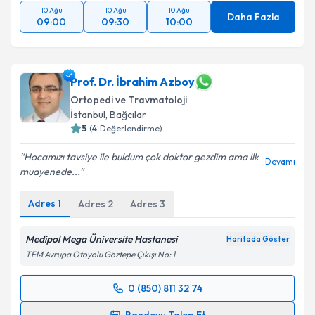
10 Ağu
10 Ağu
10 Ağu
Daha Fazla
09:00
09:30
10:00
Prof. Dr. İbrahim Azboy
Ortopedi ve Travmatoloji
İstanbul
,
Bağcılar
5
(
4
Değerlendirme)
Hocamızı tavsiye ile buldum çok doktor gezdim ama ilk
Devamı
muayenede...
Adres
1
Adres
2
Adres
3
Medipol Mega Üniversite Hastanesi
Haritada Göster
TEM Avrupa Otoyolu Göztepe Çıkışı No: 1
0 (850) 811 32 74
Randevu Takvimi Talebi