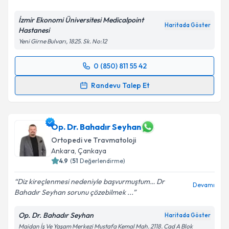
İzmir Ekonomi Üniversitesi Medicalpoint
Haritada Göster
Hastanesi
Yeni Girne Bulvarı, 1825. Sk. No:12
0 (850) 811 55 42
Randevu Takvimi Talebi
Randevu Talep Et
Doç. Dr. Serkan Erkuş
için randevu takvimi talebi
oluşturun. Size bu uzmandan randevu almanız için bir
takvim hazırlandığında e-posta ile bilgilendireceğiz.
Op. Dr. Bahadır Seyhan
Ortopedi ve Travmatoloji
E-posta Adresiniz
Ankara
,
Çankaya
4.9
(
51
Değerlendirme)
Diz kireçlenmesi nedeniyle başvurmuştum… Dr
Devamı
Bahadır Seyhan sorunu çözebilmek ...
Kişisel verilerimin işlenmesine ilişkin
Aydınlatma
Metni
'ni okudum ve kişisel verilerimin belirtilen
Op. Dr. Bahadır Seyhan
Haritada Göster
kapsamda işlenmesini kabul ediyorum.
Maidan İş Ve Yaşam Merkezi Mustafa Kemal Mah. 2118. Cad A Blok