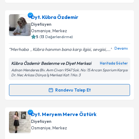
Dyt. Kübra Özdemir
Diyetisyen
Osmaniye
, Merkez
5
(
13
Değerlendirme)
Devamı
Merhaba ‍️ , Kübra hanımın bana karşı ilgisi, sevgisi,...
Kübra Özdemir Beslenme ve Diyet Merkezi
Haritada Göster
Adnan Menderes Blv. Avm Civarı 9547 Sok. No: 15 Arıcan Sporium Karşısı
Dr. Nec Arkası Dünya İş Merkezi Kat: 1 No: 3
Randevu Talep Et
Randevu Takvimi Talebi
Dyt. Kübra Özdemir
için randevu takvimi talebi
Dyt. Meryem Merve Öztürk
oluşturun. Size bu uzmandan randevu almanız için bir
Diyetisyen
takvim hazırlandığında e-posta ile bilgilendireceğiz.
Osmaniye
, Merkez
E-posta Adresiniz