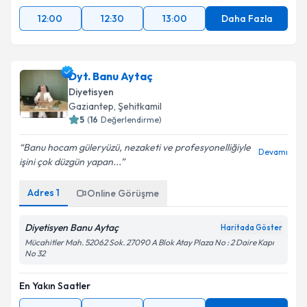
12:00
12:30
13:00
Daha Fazla
Dyt. Banu Aytaç
Diyetisyen
Gaziantep
, Şehitkamil
5
(
16
Değerlendirme)
Banu hocam güleryüzü, nezaketi ve profesyonelliğiyle
Devamı
işini çok düzgün yapan...
Adres
1
Online Görüşme
Diyetisyen Banu Aytaç
Haritada Göster
Mücahitler Mah. 52062 Sok. 27090 A Blok Atay Plaza No : 2 Daire Kapı
No 32
En Yakın Saatler