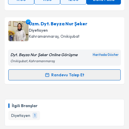
Takvim Talebini Gönder
Uzm. Dyt. Beyza Nur Şeker
Diyetisyen
Kahramanmaraş
, Onikişubat
Dyt. Beyza Nur Şeker Online Görüşme
Haritada Göster
Onikişubat, Kahramanmaraş
Randevu Talep Et
Randevu Takvimi Talebi
Uzm. Dyt. Beyza Nur Şeker
için randevu takvimi
talebi oluşturun. Size bu uzmandan randevu almanız
İlgili Branşlar
için bir takvim hazırlandığında e-posta ile
bilgilendireceğiz.
Diyetisyen
1
E-posta Adresiniz