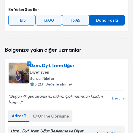
En Yakın Saatler
11:15
13:00
13:45
Daha Fazla
Bölgenize yakın diğer uzmanlar
Uzm. Dyt. İrem Uğur
Diyetisyen
Bursa
, Nilüfer
5
(
231
Değerlendirme)
Bugün ilk gün seansı mı aldım. Çok memnun kaldım
Devamı
İrem...
Adres
1
Online Görüşme
Uzm . Dyt. İrem Uğur Beslenme ve Diyet