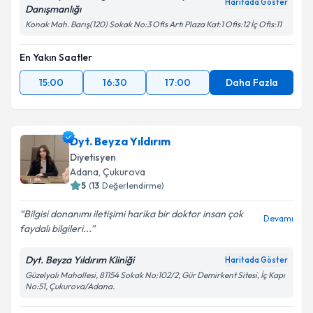
Haritada Göster
Danışmanlığı
Konak Mah. Barış(120) Sokak No:3 Ofis Artı Plaza Kat:1 Ofis:12 İç Ofis:11
En Yakın Saatler
15:00
16:30
17:00
Daha Fazla
Dyt. Beyza Yıldırım
Diyetisyen
Adana
, Çukurova
5
(
13
Değerlendirme)
Bilgisi donanımı iletişimi harika bir doktor insan çok
Devamı
faydalı bilgileri...
Dyt. Beyza Yıldırım Kliniği
Haritada Göster
Güzelyalı Mahallesi, 81154 Sokak No:102/2, Gür Demirkent Sitesi, İç Kapı
No:51, Çukurova/Adana.