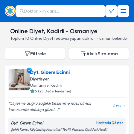
Doktor, klinik ara...
Online Diyet, Kadirli - Osmaniye
Toplam
10
Online Diyet
tedavisi yapan doktor - uzman bulundu
Filtrele
Akıllı Sıralama
Dyt. Gizem Ecinni
Diyetisyen
Osmaniye
, Kadirli
5
(
25
Değerlendirme)
Diyet ve doğru sağlıklı beslenme nasıl olmalı
Devamı
konusunda oldukça güzel...
Dyt. Gizem Ecinni
Haritada Göster
Şehit Kansu Küçükateş Mahallesi Tevfik Pampal Caddesi No:61