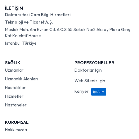
İLETİŞİM
Doktorsitesi Com Bilgi Hizmetleri
Teknoloji ve Ticaret A.Ş.
Maslak Mah. Ahi Evran Cd. A.O.S 55 Sokak No:2 Aksoy Plaza Giriş
Kat Kolektif House
İstanbul, Türkiye
SAĞLIK
PROFESYONELLER
Uzmanlar
Doktorlar İçin
Uzmanlık Alanları
Web Siteniz İçin
Hastalıklar
Kariyer
İşe Alım
Hizmetler
Hastaneler
KURUMSAL
Hakkımızda