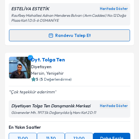
ESTELİVA ESTETİK
Haritada Göster
Raufbey Mahallesi Adnan Menderes Bulvarı (Avm Caddesi) No:12 Doğa
Plaza Kat:1 D:5-6 OSMANİYE
Kişisel verilerimin işlenmesine ilişkin
Aydınlatma
Randevu Talep Et
Metni
'ni okudum ve kişisel verilerimin belirtilen
Randevu Takvimi Talebi
kapsamda işlenmesini kabul ediyorum.
Dyt. Meryem Merve Öztürk
için randevu takvimi
Dyt. Tolga Ten
Takvim Talebini Gönder
talebi oluşturun. Size bu uzmandan randevu almanız
Diyetisyen
için bir takvim hazırlandığında e-posta ile
Mersin
, Yenişehir
bilgilendireceğiz.
5
(
5
Değerlendirme)
E-posta Adresiniz
Çok teşekkür ederimm
Diyetisyen Tolga Ten Danışmanlık Merkezi
Haritada Göster
Güvenevler Mh. 1917 Sk Doğanyıldız İş Hanı Kat 2 D:11
Kişisel verilerimin işlenmesine ilişkin
Aydınlatma
Metni
'ni okudum ve kişisel verilerimin belirtilen
En Yakın Saatler
kapsamda işlenmesini kabul ediyorum.
11:00
11:30
12:00
Daha Fazla