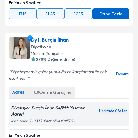
En Yakın Saatler
11:15
11:45
12:15
Daha Fazla
Dyt. Burçin İlhan
Diyetisyen
Mersin
, Yenişehir
5
(
198
Değerlendirme)
Diyetisyenmiz güler yüzlülüğü ve karşılaması ile çok
Devamı
nazik ve...
Adres
1
Online Görüşme
Diyetisyen Burçin İlhan Sağlıklı Yaşamın
Haritada Göster
Adresi
İnönü Mah. 1403 Sk. Pozcu Evo No:37/14
En Yakın Saatler