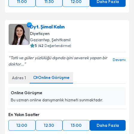
11:00
11:30
12:00
Daha Fazla
Dyt. Şimal Kalın
Diyetisyen
Gaziantep
, Şehitkamil
5
(
42
Değerlendirme)
Tatlı ve güler yüzlülüğü dışında işini severek yapan bir
Devamı
doktor...
Online Görüşme
Adres
1
Online Görüşme
Bu uzman online danışmanlık hizmeti sunmaktadır.
En Yakın Saatler
12:00
12:30
13:00
Daha Fazla