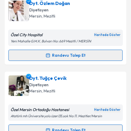
Dyt. Zeynep Çamlık
için randevu takvimi talebi
Dyt. Özlem Doğan
oluşturun. Size bu uzmandan randevu almanız için bir
Diyetisyen
takvim hazırlandığında e-posta ile bilgilendireceğiz.
Mersin
, Mezitli
E-posta Adresiniz
Özel City Hospital
Haritada Göster
Yeni Mahalle G.M.K. Bulvarı No: 669 Mezitli / MERSİN
Kişisel verilerimin işlenmesine ilişkin
Aydınlatma
Randevu Talep Et
Randevu Takvimi Talebi
Metni
'ni okudum ve kişisel verilerimin belirtilen
kapsamda işlenmesini kabul ediyorum.
Dyt. Özlem Doğan
için randevu takvimi talebi
Dyt. Tuğçe Çevik
oluşturun. Size bu uzmandan randevu almanız için bir
Takvim Talebini Gönder
Diyetisyen
takvim hazırlandığında e-posta ile bilgilendireceğiz.
Mersin
, Mezitli
E-posta Adresiniz
Özel Mersin Ortadoğu Hastanesi
Haritada Göster
Atatürk mh Üniversite yolu üzeri35.sok No:11. Mezitler/Mersin
Kişisel verilerimin işlenmesine ilişkin
Aydınlatma
Randevu Talep Et