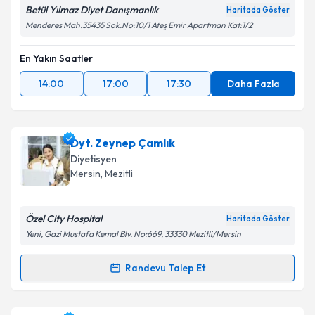
Betül Yılmaz Diyet Danışmanlık
Haritada Göster
Menderes Mah.35435 Sok.No:10/1 Ateş Emir Apartman Kat:1/2
En Yakın Saatler
14:00
17:00
17:30
Daha Fazla
Dyt. Zeynep Çamlık
Diyetisyen
Mersin
, Mezitli
Özel City Hospital
Haritada Göster
Yeni, Gazi Mustafa Kemal Blv. No:669, 33330 Mezitli/Mersin
Randevu Talep Et
Randevu Takvimi Talebi