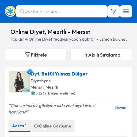
Doktor, klinik ara...
Online Diyet, Mezitli - Mersin
Toplam
4
Online Diyet
tedavisi yapan doktor - uzman bulundu
Filtrele
Akıllı Sıralama
Dyt. Betül Yılmaz Dülger
Diyetisyen
Mersin
, Mezitli
5
(
237
Değerlendirme)
Çok verimli bir görüşme oldu yeni diyet listesi
Devamı
hazırlandı
Adres
1
Online Görüşme