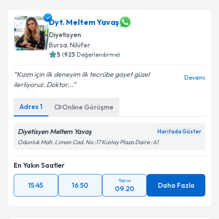
takvim hazırlandığında e-posta ile bilgilendireceğiz.
Dyt. Meltem Yavaş
E-posta Adresiniz
Diyetisyen
Bursa
, Nilüfer
5
(
923
Değerlendirme)
Kişisel verilerimin işlenmesine ilişkin
Aydınlatma
Kızım için ilk deneyim ilk tecrübe gayet güzel
Devamı
Metni
'ni okudum ve kişisel verilerimin belirtilen
ilerliyoruz. Doktor...
kapsamda işlenmesini kabul ediyorum.
Adres
1
Online Görüşme
Takvim Talebini Gönder
Diyetisyen Meltem Yavaş
Haritada Göster
Odunluk Mah. Liman Cad. No :17 Kızılay Plaza Daire : 61
En Yakın Saatler
Yarın
15:45
16:50
Daha Fazla
09:20