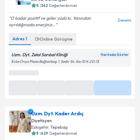
5
(
362
Değerlendirme)
O kadar pozitif ve güler yüzlü ki. Yanından
Devamı
ayrıldığınızda enerjiniz...
Adres
1
Online Görüşme
Uzm. Dyt. Zelal Sarıbal Kliniği
Haritada Göster
Evke Onyx Plaza Bağlarbaşı 1. Sedir Sk. No:10 K:2 D:13
Uzm. Dyt. Kader Ardıç
Diyetisyen
Eskişehir
, Tepebaşı
5
(
629
Değerlendirme)