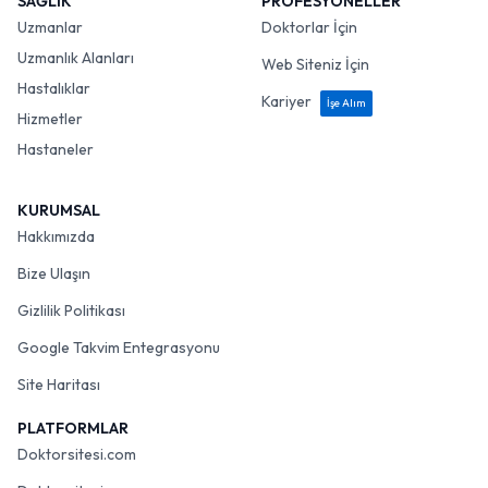
SAĞLIK
PROFESYONELLER
Uzmanlar
Doktorlar İçin
Uzmanlık Alanları
Web Siteniz İçin
Hastalıklar
Kariyer
İşe Alım
Hizmetler
Hastaneler
KURUMSAL
Hakkımızda
Bize Ulaşın
Gizlilik Politikası
Google Takvim Entegrasyonu
Site Haritası
PLATFORMLAR
Doktorsitesi.com