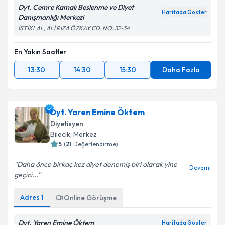
Dyt. Cemre Kamalı Beslenme ve Diyet
Haritada Göster
Danışmanlığı Merkezi
İSTİKLAL, ALİ RIZA ÖZKAY CD. NO: 32-34
En Yakın Saatler
13:30
14:30
15:30
Daha Fazla
Dyt. Yaren Emine Öktem
Diyetisyen
Bilecik
, Merkez
5
(
21
Değerlendirme)
Daha önce birkaç kez diyet denemiş biri olarak yine
Devamı
geçici...
Adres
1
Online Görüşme
Dyt. Yaren Emine Öktem
Haritada Göster