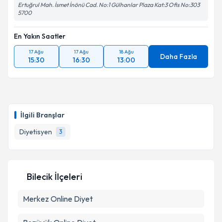
Ertuğrul Mah. İsmet İnönü Cad. No:1 Gülhanlar Plaza Kat:3 Ofis No:303
5700
En Yakın Saatler
17 Ağu
17 Ağu
18 Ağu
Daha Fazla
15:30
16:30
13:00
İlgili Branşlar
Diyetisyen
3
Bilecik İlçeleri
Merkez
Online Diyet