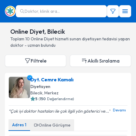
Doktor, klinik ara...
Online Diyet, Bilecik
Toplam
10
Online Diyet hizmeti sunan diyetisyen
tedavisi yapan
doktor - uzman bulundu
Filtrele
Akıllı Sıralama
Dyt. Cemre Kamalı
Diyetisyen
Bilecik
, Merkez
5
(
150
Değerlendirme)
Devamı
Çok iyi doktor hastaları ile çok ilgili yön gösterici ve...
Adres
1
Online Görüşme