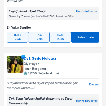
gitmek için...
Ezgi Çakmak Diyet Kliniği
Haritada Göster
Demirtaş Cumhuriyet Mahallesi 1240. Sokak no:38/4
En Yakın Saatler
11 Ağu
11 Ağu
11 Ağu
Daha Fazla
12:30
12:45
14:45
Dyt. Seda Nalçacı
Diyetisyen
İzmir
, Bergama
5
(
200
Değerlendirme)
Hayatımda ilk defa diyet yapan birisi olarak çok
Devamı
memnun kaldım....
Dyt. Seda Nalçacı Sağlıklı Beslenme ve Diyet
Haritada Göster
Danışmanlığı