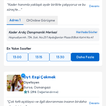
Kader hanımla yaklaşık aydır birlikte çalışıyoruz ve bu
Devamı
süreçte...
Adres
1
Online Görüşme
Kader Ardıç Danışmanlık Merkezi
Haritada Göster
Hoşnudiye mh. 734. Sok. No:21/1 Aydoğanlar Plaza B Blok Kat:4 No:41
En Yakın Saatler
13:00
13:15
13:30
Daha Fazla
Dyt. Ezgi Çakmak
Diyetisyen
Bursa
, Osmangazi
5
(
296
Değerlendirme)
Çok tatlı açıklayıcı ve ilgili davranması insanın birdaha
Devamı