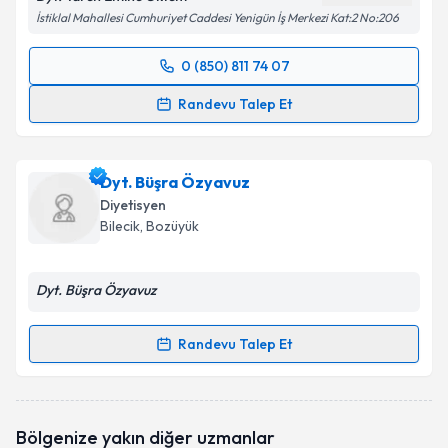
İstiklal Mahallesi Cumhuriyet Caddesi Yenigün İş Merkezi Kat:2 No:206
0 (850) 811 74 07
Randevu Takvimi Talebi
Randevu Talep Et
Dyt. Yaren Emine Öktem
için randevu takvimi talebi
oluşturun. Size bu uzmandan randevu almanız için bir
Dyt. Büşra Özyavuz
takvim hazırlandığında e-posta ile bilgilendireceğiz.
Diyetisyen
E-posta Adresiniz
Bilecik
, Bozüyük
Dyt. Büşra Özyavuz
Kişisel verilerimin işlenmesine ilişkin
Aydınlatma
Metni
'ni okudum ve kişisel verilerimin belirtilen
Randevu Talep Et
Randevu Takvimi Talebi
kapsamda işlenmesini kabul ediyorum.
Dyt. Büşra Özyavuz
için randevu takvimi talebi
Takvim Talebini Gönder
Bölgenize yakın diğer uzmanlar
oluşturun. Size bu uzmandan randevu almanız için bir