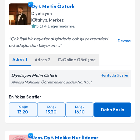
Dyt. Metin Öztürk
Diyetisyen
Kütahya
, Merkez
5
(
314
Değerlendirme)
Çok ilgili bir beyefendi işindede çok iyi çevremdeki
Devamı
arkadaşlardan biliyorum...
Adres
1
Adres
2
Online Görüşme
Diyetisyen Metin Öztürk
Haritada Göster
Alipaşa Mahallesi Öğretmenler Caddesi No:11 D:1
En Yakın Saatler
10 Ağu
10 Ağu
10 Ağu
Daha Fazla
13:20
13:30
16:10
Uzm. Dyt. Melike Nur İldemir