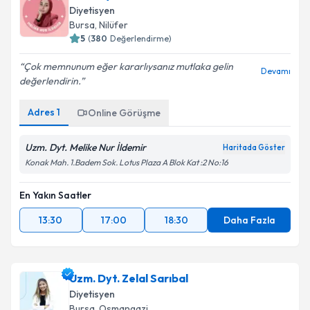
Diyetisyen
Bursa
, Nilüfer
5
(
380
Değerlendirme)
Çok memnunum eğer kararlıysanız mutlaka gelin
Devamı
değerlendirin.
Adres
1
Online Görüşme
Uzm. Dyt. Melike Nur İldemir
Haritada Göster
Konak Mah. 1.Badem Sok. Lotus Plaza A Blok Kat :2 No:16
En Yakın Saatler
13:30
17:00
18:30
Daha Fazla
Uzm. Dyt. Zelal Sarıbal
Diyetisyen
Bursa
, Osmangazi