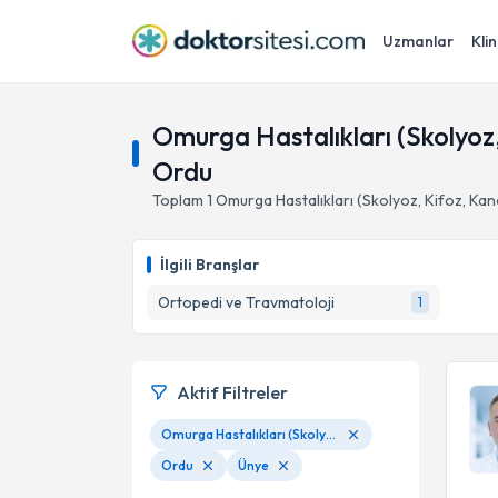
Uzmanlar
Klin
Omurga Hastalıkları (Skolyoz,
Ordu
Toplam
1
Omurga Hastalıkları (Skolyoz, Kifoz, Kana
İlgili Branşlar
Ortopedi ve Travmatoloji
1
Aktif Filtreler
Omurga Hastalıkları (Skolyoz, Kifoz, Kanal Daralması, Bel Kayması, Fıtıklar)
Ordu
Ünye