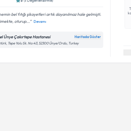
5
(
1
Değerlendirme)
ka
emin bel fıtığı şikayetleri artık dayanılmaz hale gelmişti.
mekte, oturup...
Devamı
el Ünye Çakırtepe Hastanesi
Haritada Göster
türk, Tepe Yolu Sk. No:43, 52300 Ünye/Ordu, Turkey