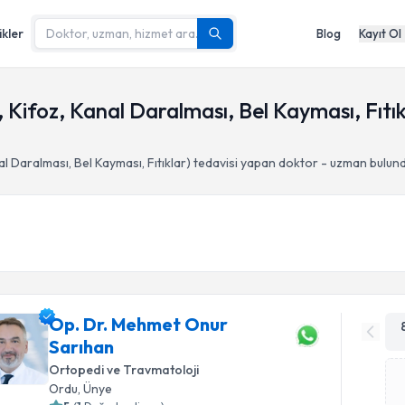
ikler
Blog
Kayıt Ol
 Kifoz, Kanal Daralması, Bel Kayması, Fıtık
l Daralması, Bel Kayması, Fıtıklar)
tedavisi yapan doktor - uzman bulun
Op. Dr. Mehmet Onur
Sarıhan
Ortopedi ve Travmatoloji
Ordu
, Ünye