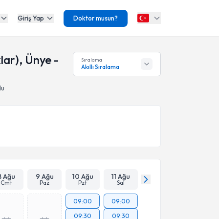
Giriş Yap
Doktor musun?
lar), Ünye -
Sıralama
Akıllı Sıralama
du
8 Ağu
9 Ağu
10 Ağu
11 Ağu
Cmt
Paz
Pzt
Sal
09:00
09:00
09:30
09:30