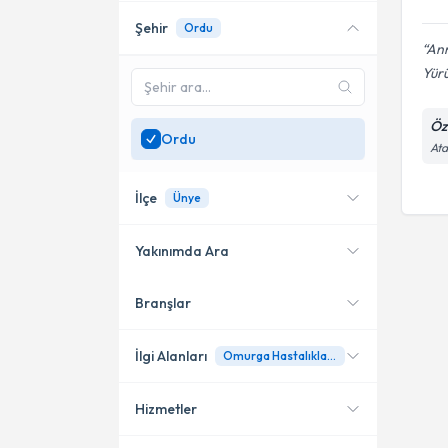
Şehir
Ordu
Ann
Yürü
Öz
Ordu
Ata
İlçe
Ünye
Yakınımda Ara
Branşlar
Konumuma yakın uzmanları
Ünye
göster
İlgi Alanları
Omurga Hastalıkları (Skolyoz, Kifoz, Kanal Daralması, Bel Kayması, Fıtıklar)
Hizmetler
Ortopedi ve Travmatoloji