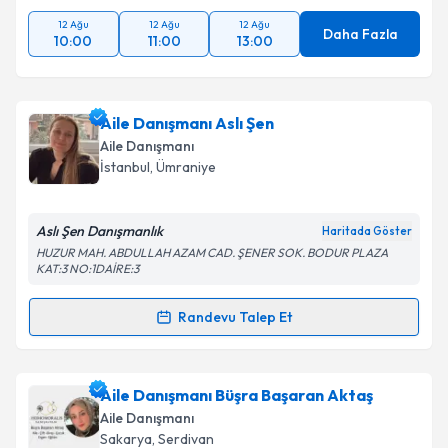
12 Ağu
12 Ağu
12 Ağu
Daha Fazla
10:00
11:00
13:00
Aile Danışmanı Aslı Şen
Aile Danışmanı
İstanbul
, Ümraniye
Aslı Şen Danışmanlık
Haritada Göster
HUZUR MAH. ABDULLAH AZAM CAD. ŞENER SOK. BODUR PLAZA
KAT:3 NO:1DAİRE:3
Randevu Talep Et
Randevu Takvimi Talebi
Aile Danışmanı Aslı Şen
için randevu takvimi talebi
Aile Danışmanı Büşra Başaran Aktaş
oluşturun. Size bu uzmandan randevu almanız için bir
Aile Danışmanı
takvim hazırlandığında e-posta ile bilgilendireceğiz.
Sakarya
, Serdivan