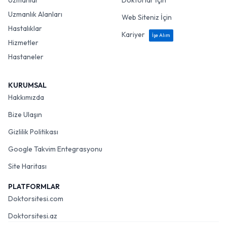
Uzmanlar
Doktorlar İçin
Uzmanlık Alanları
Web Siteniz İçin
Hastalıklar
Kariyer
İşe Alım
Hizmetler
Hastaneler
KURUMSAL
Hakkımızda
Bize Ulaşın
Gizlilik Politikası
Google Takvim Entegrasyonu
Site Haritası
PLATFORMLAR
Doktorsitesi.com
Doktorsitesi.az