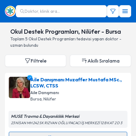
Doktor, klinik ara...
Okul Destek Programları, Nilüfer - Bursa
Toplam
5
Okul Destek Programları
tedavisi yapan doktor -
uzman bulundu
Filtrele
Akıllı Sıralama
Aile Danışmanı Muzaffer Mustafa MSc.,
LCSW, CTSS
Aile Danışmanı
Bursa
, Nilüfer
MUSE Travma & Dayanıklılık Merkezi
23 NİSAN MH 242 SK RIZVAN OĞLU PACACI İŞ MERKEZİ 12 B KAT 2 D 3