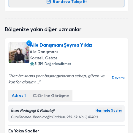
Randevu Talep Et
Randevu Takvimi Talebi
Aile Danışmanı Muzaffer Mustafa MSc., LCSW,
Bölgenize yakın diğer uzmanlar
CTSS
için randevu takvimi talebi oluşturun. Size bu
uzmandan randevu almanız için bir takvim
hazırlandığında e-posta ile bilgilendireceğiz.
Aile Danışmanı Şeyma Yıldız
Aile Danışmanı
E-posta Adresiniz
Kocaeli
, Gebze
5
(
59
Değerlendirme)
Her bır seans yenı başlangıclarıma sebep, güven ve
Devamı
konfor alanımı...
Kişisel verilerimin işlenmesine ilişkin
Aydınlatma
Metni
'ni okudum ve kişisel verilerimin belirtilen
kapsamda işlenmesini kabul ediyorum.
Adres
1
Online Görüşme
İnan Pedagoji & Psikoloji
Haritada Göster
Takvim Talebini Gönder
Güzeller Mah. İbrahimağa Caddesi, 910. Sk. No: 1, 41400
En Yakın Saatler