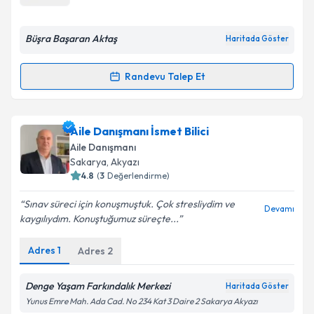
E-posta Adresiniz
Büşra Başaran Aktaş
Haritada Göster
Randevu Talep Et
Randevu Takvimi Talebi
Kişisel verilerimin işlenmesine ilişkin
Aydınlatma
Metni
'ni okudum ve kişisel verilerimin belirtilen
kapsamda işlenmesini kabul ediyorum.
Aile Danışmanı Büşra Başaran Aktaş
için randevu
Aile Danışmanı İsmet Bilici
takvimi talebi oluşturun. Size bu uzmandan randevu
Aile Danışmanı
almanız için bir takvim hazırlandığında e-posta ile
Takvim Talebini Gönder
Sakarya
, Akyazı
bilgilendireceğiz.
4.8
(
3
Değerlendirme)
E-posta Adresiniz
Sınav süreci için konuşmuştuk. Çok stresliydim ve
Devamı
kaygılıydım. Konuştuğumuz süreçte...
Adres
1
Adres
2
Kişisel verilerimin işlenmesine ilişkin
Aydınlatma
Metni
'ni okudum ve kişisel verilerimin belirtilen
Denge Yaşam Farkındalık Merkezi
Haritada Göster
kapsamda işlenmesini kabul ediyorum.
Yunus Emre Mah. Ada Cad. No 234 Kat 3 Daire 2 Sakarya Akyazı