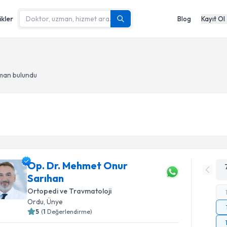
ikler
Blog
Kayıt Ol
zman bulundu
Op. Dr. Mehmet Onur
Sarıhan
Ortopedi ve Travmatoloji
Ordu
, Ünye
5
(
1
Değerlendirme)