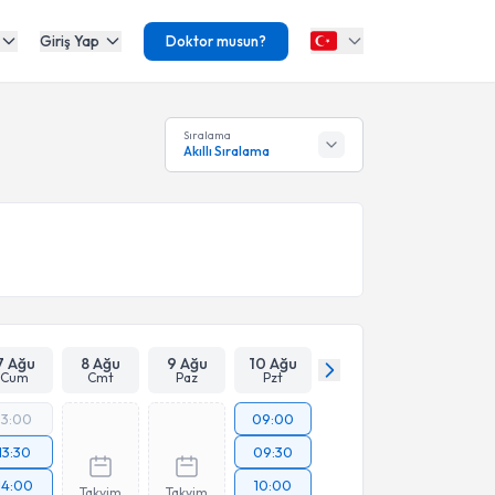
Giriş Yap
Doktor musun?
Sıralama
Akıllı Sıralama
7 Ağu
8 Ağu
9 Ağu
10 Ağu
Cum
Cmt
Paz
Pzt
13:00
09:00
13:30
09:30
14:00
10:00
Takvim
Takvim