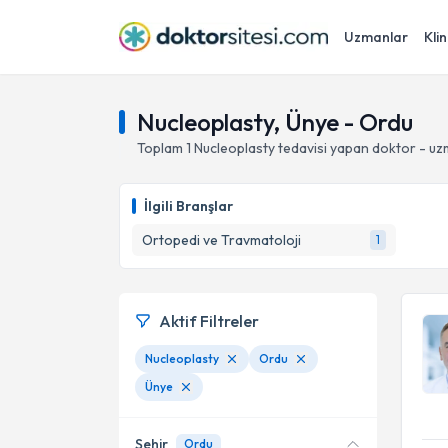
Uzmanlar
Klin
Nucleoplasty, Ünye - Ordu
Toplam
1
Nucleoplasty
tedavisi yapan doktor - u
İlgili Branşlar
Ortopedi ve Travmatoloji
1
Aktif Filtreler
Nucleoplasty
Ordu
Ünye
Şehir
Ordu