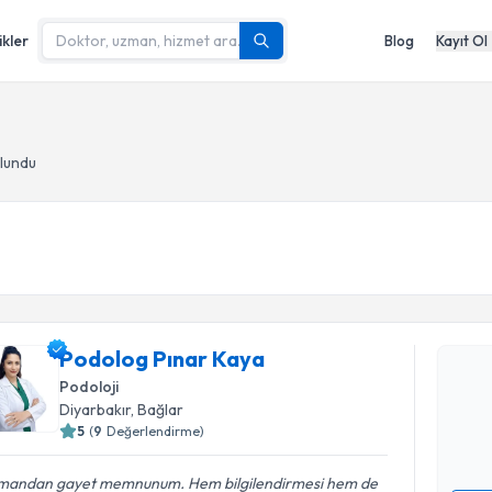
ikler
Blog
Kayıt Ol
ulundu
Randevu T
Podolog P
Podolog Pınar Kaya
bu uzmandan
Podoloji
posta ile bi
Diyarbakır
, Bağlar
5
(
9
Değerlendirme)
E-posta Ad
mandan gayet memnunum. Hem bilgilendirmesi hem de