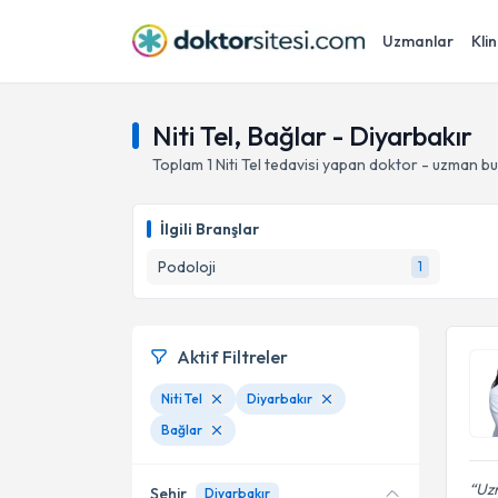
Uzmanlar
Klin
Niti Tel, Bağlar - Diyarbakır
Toplam
1
Niti Tel
tedavisi yapan doktor - uzman b
İlgili Branşlar
Podoloji
1
Aktif Filtreler
Niti Tel
Diyarbakır
Bağlar
Uz
Şehir
Diyarbakır