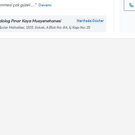
lenmesi çok güzel....
Devamı
Kişisel
okudum
dolog Pınar Kaya Muayenehanesi
Haritada Göster
işlenm
cılar Mahallesi, 1205. Sokak, A Blok No: 8A, İç Kapı No: 25