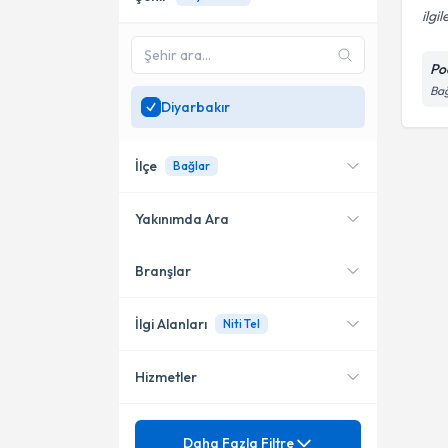
ilgi
Po
Bağ
Diyarbakır
İlçe
Bağlar
Yakınımda Ara
Branşlar
Konumuma yakın uzmanları
Bağlar
göster
İlgi Alanları
Niti Tel
Hizmetler
Podoloji
Mezuniyet
3TO Tırnak Teli Uygulaması
Daha Fazla Filtre