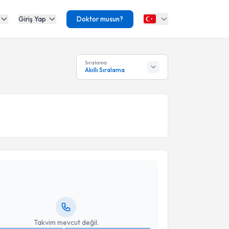
Giriş Yap
Doktor musun?
Sıralama
Akıllı Sıralama
akvimi Talebi
ınar Kaya
için randevu takvimi talebi oluşturun. Size
 randevu almanız için bir takvim hazırlandığında e-
lgilendireceğiz.
resiniz
Takvim mevcut değil.