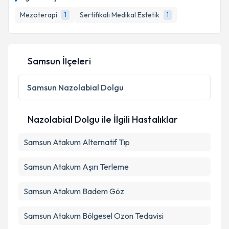
takvim hazırlandığında e-posta ile bilgilendireceğiz.
Mezoterapi
Sertifikalı Medikal Estetik
1
1
E-posta Adresiniz
Samsun İlçeleri
Kişisel verilerimin işlenmesine ilişkin
Aydınlatma
Metni
'ni okudum ve kişisel verilerimin belirtilen
Samsun
Nazolabial Dolgu
kapsamda işlenmesini kabul ediyorum.
Nazolabial Dolgu ile İlgili Hastalıklar
Takvim Talebini Gönder
Samsun Atakum Alternatif Tıp
Samsun Atakum Aşırı Terleme
Samsun Atakum Badem Göz
Samsun Atakum Bölgesel Ozon Tedavisi