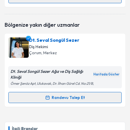
Randevu Takvimi Talebi
Dr. Hülya Ettekin
için randevu takvimi talebi
Bölgenize yakın diğer uzmanlar
oluşturun. Size bu uzmandan randevu almanız için bir
takvim hazırlandığında e-posta ile bilgilendireceğiz.
Dt. Seval Songül Sezer
E-posta Adresiniz
Diş Hekimi
Çorum
, Merkez
Dt. Seval Songül Sezer Ağız ve Diş Sağlığı
Kişisel verilerimin işlenmesine ilişkin
Aydınlatma
Haritada Göster
Kliniği
Metni
'ni okudum ve kişisel verilerimin belirtilen
kapsamda işlenmesini kabul ediyorum.
Ömer Şenöz Apt, Ulukavak, Dr. İlhan Gürel Cd. No:21/B,
Randevu Talep Et
Randevu Takvimi Talebi
Takvim Talebini Gönder
Dt. Seval Songül Sezer
için randevu takvimi talebi
oluşturun. Size bu uzmandan randevu almanız için bir
İlgili Branşlar