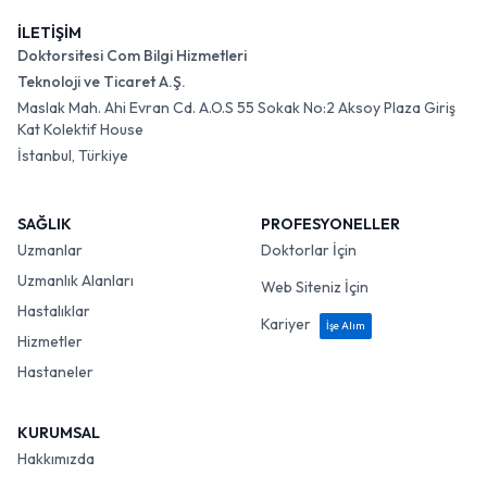
İLETİŞİM
Doktorsitesi Com Bilgi Hizmetleri
Teknoloji ve Ticaret A.Ş.
Maslak Mah. Ahi Evran Cd. A.O.S 55 Sokak No:2 Aksoy Plaza Giriş
Kat Kolektif House
İstanbul, Türkiye
SAĞLIK
PROFESYONELLER
Uzmanlar
Doktorlar İçin
Uzmanlık Alanları
Web Siteniz İçin
Hastalıklar
Kariyer
İşe Alım
Hizmetler
Hastaneler
KURUMSAL
Hakkımızda