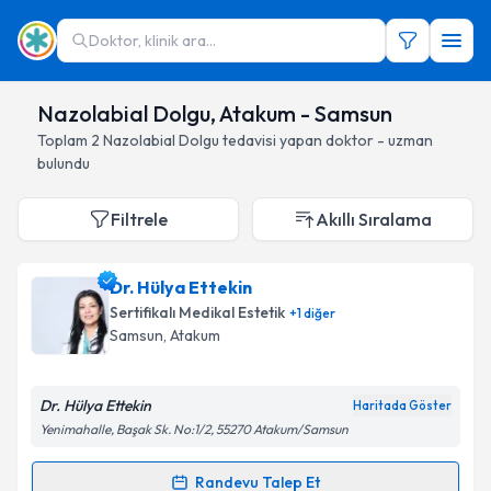
Doktor, klinik ara...
Nazolabial Dolgu, Atakum - Samsun
Toplam
2
Nazolabial Dolgu
tedavisi yapan doktor - uzman
bulundu
Filtrele
Akıllı Sıralama
Dr. Hülya Ettekin
Sertifikalı Medikal Estetik
+
1
diğer
Samsun
, Atakum
Dr. Hülya Ettekin
Haritada Göster
Yenimahalle, Başak Sk. No:1/2, 55270 Atakum/Samsun
Randevu Talep Et