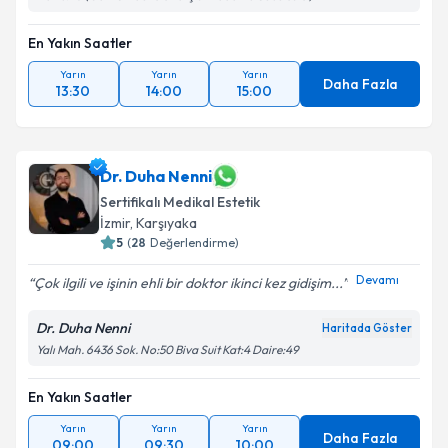
En Yakın Saatler
Yarın
Yarın
Yarın
Daha Fazla
13:30
14:00
15:00
Dr. Duha Nenni
Sertifikalı Medikal Estetik
İzmir
, Karşıyaka
5
(
28
Değerlendirme)
Devamı
Çok ilgili ve işinin ehli bir doktor ikinci kez gidişim...
Dr. Duha Nenni
Haritada Göster
Yalı Mah. 6436 Sok. No:50 Biva Suit Kat:4 Daire:49
En Yakın Saatler
Yarın
Yarın
Yarın
Daha Fazla
09:00
09:30
10:00