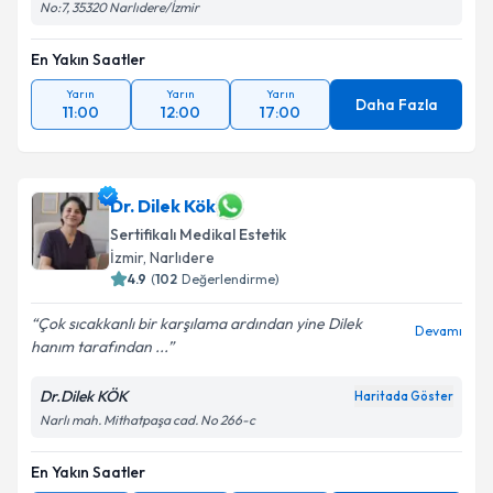
No:7, 35320 Narlıdere/İzmir
En Yakın Saatler
Yarın
Yarın
Yarın
Daha Fazla
11:00
12:00
17:00
Dr. Dilek Kök
Sertifikalı Medikal Estetik
İzmir
, Narlıdere
4.9
(
102
Değerlendirme)
Çok sıcakkanlı bir karşılama ardından yine Dilek
Devamı
hanım tarafından ...
Dr.Dilek KÖK
Haritada Göster
Narlı mah. Mithatpaşa cad. No 266-c
En Yakın Saatler