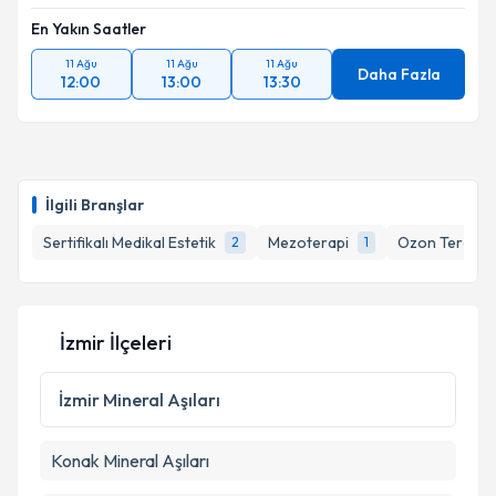
En Yakın Saatler
11 Ağu
11 Ağu
11 Ağu
Daha Fazla
12:00
13:00
13:30
İlgili Branşlar
Sertifikalı Medikal Estetik
Mezoterapi
Ozon Terapisi
2
1
İzmir İlçeleri
İzmir
Mineral Aşıları
Konak
Mineral Aşıları