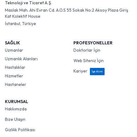
Teknoloji ve Ticaret A.Ş.
Maslak Mah. Ahi Evran Cd. A.O.S 55 Sokak No:2 Aksoy Plaza Giriş
Kat Kolektif House
İstanbul, Türkiye
SAĞLIK
PROFESYONELLER
Uzmanlar
Doktorlar İçin
Uzmanlık Alanları
Web Siteniz İçin
Hastalıklar
Kariyer
İşe Alım
Hizmetler
Hastaneler
KURUMSAL
Hakkımızda
Bize Ulaşın
Gizlilik Politikası