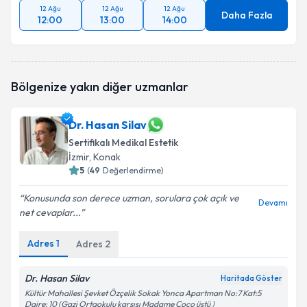
12 Ağu
12 Ağu
12 Ağu
Daha Fazla
12:00
13:00
14:00
Bölgenize yakın diğer uzmanlar
Dr. Hasan Silav
Sertifikalı Medikal Estetik
İzmir
, Konak
5
(
49
Değerlendirme)
Konusunda son derece uzman, sorulara çok açık ve
Devamı
net cevaplar...
Adres
1
Adres
2
Dr. Hasan Silav
Haritada Göster
Kültür Mahallesi Şevket Özçelik Sokak Yonca Apartman No:7 Kat:5
Daire: 10 (Gazi Ortaokulu karşısı Madame Coco üstü )