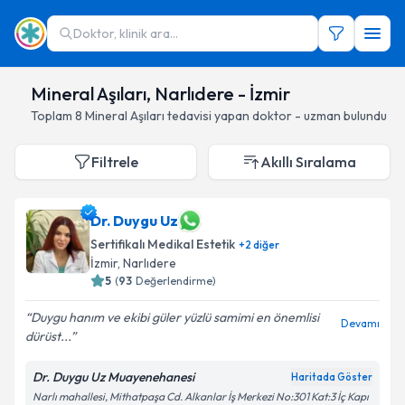
Doktor, klinik ara...
Mineral Aşıları, Narlıdere - İzmir
Toplam
8
Mineral Aşıları
tedavisi yapan doktor - uzman bulundu
Filtrele
Akıllı Sıralama
Dr. Duygu Uz
Sertifikalı Medikal Estetik
+
2
diğer
İzmir
, Narlıdere
5
(
93
Değerlendirme)
Duygu hanım ve ekibi güler yüzlü samimi en önemlisi
Devamı
dürüst...
Dr. Duygu Uz Muayenehanesi
Haritada Göster
Narlı mahallesi, Mithatpaşa Cd. Alkanlar İş Merkezi No:301 Kat:3 İç Kapı