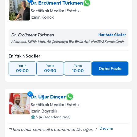
Dr. Ercüment Türkmen
Sertifikalı Medikal Estetik
İzmir
, Konak
Dr. Ercüment Türkmen
Haritada Göster
Alsancak, Kültür Mah. Ali Çetinkaya Blv. Birlik Apt. No:35/2 Konak/İzmir
En Yakın Saatler
Yarın
Yarın
Yarın
Daha Fazla
09:00
09:30
10:00
Dr. Uğur Dinçer
Sertifikalı Medikal Estetik
İzmir
, Bayraklı
5
(
4
Değerlendirme)
Devamı
I had a hair stem cell treatment at Dr. Uğur...