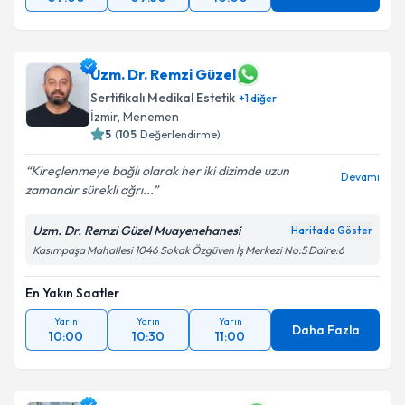
Uzm. Dr. Remzi Güzel
Sertifikalı Medikal Estetik
+
1
diğer
İzmir
, Menemen
5
(
105
Değerlendirme)
Kireçlenmeye bağlı olarak her iki dizimde uzun
Devamı
zamandır sürekli ağrı...
Uzm. Dr. Remzi Güzel Muayenehanesi
Haritada Göster
Kasımpaşa Mahallesi 1046 Sokak Özgüven İş Merkezi No:5 Daire:6
En Yakın Saatler
Yarın
Yarın
Yarın
Daha Fazla
10:00
10:30
11:00