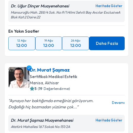
Dr. Uğur Dinçer Muayenehanesi
Haritada Göster
Mansuroğlu Mah. 288/4 Sok. No:9/1 Hilmi Selvili Bay Avcılar ExclusiveA
Blok Kat:2 Daire:22
En Yakın Saatler
12 Ağu
19 Ağu
26 Ağu
Daha Fazla
12:00
12:00
12:00
Dr. Murat Şaşmaz
Sertifikalı Medikal Estetik
Manisa
, Akhisar
5
(
19
Değerlendirme)
Aynaya her baktığımda emeğinizi görüyorum.
Devamı
Doğallığı hiç bozmadan yüzüme çok...
Dr. Murat Şaşmaz Muayenehanesi
Haritada Göster
Atatürk Mahallesi 167 Sokak No:151/2A