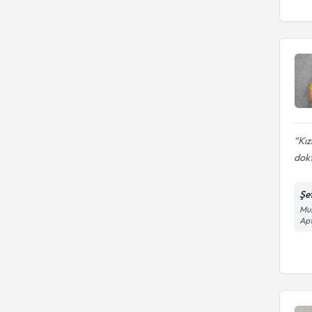
Kız
dokt
Şe
Mus
Apt