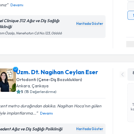
ınız
Devamı
l Clinique 312 Ağız ve Diş Sağlığı
Haritada Göster
ikliniği
ım Özalp, Nenehatun Cd No:123, 06666
Uzm. Dt. Nagihan Ceylan Eser
Ortodonti (Çene-Diş Bozuklukları)
Ankara
, Çankaya
5
(
15
Değerlendirme)
lkent metro durağından dakika. Nagihan Hoca'nın gülen
ka
yle implantlarıma...
Devamı
dent Ağız ve Diş Sağlığı Polikliniği
Haritada Göster