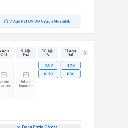
17 Ağu
Pzt
09:00
Uygun Müsaitlik
8 Ağu
9 Ağu
10 Ağu
11 Ağu
Cmt
Paz
Pzt
Sal
10:00
11:00
10:30
11:30
Takvim
Takvim
palıdır
kapalıdır
Daha Fazla Göster