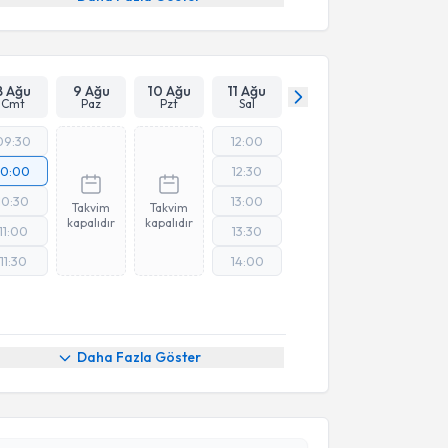
8 Ağu
9 Ağu
10 Ağu
11 Ağu
Cmt
Paz
Pzt
Sal
09:30
12:00
10:00
12:30
10:30
13:00
Takvim
Takvim
kapalıdır
kapalıdır
11:00
13:30
11:30
14:00
Daha Fazla Göster
akvimi Talebi