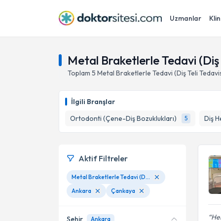
Uzmanlar
Klin
Metal Braketlerle Tedavi (Diş
Toplam
5
Metal Braketlerle Tedavi (Diş Teli Tedavi
İlgili Branşlar
Ortodonti (Çene-Diş Bozuklukları)
Diş H
5
Aktif Filtreler
Metal Braketlerle Tedavi (Diş Teli Tedavisi)
Ankara
Çankaya
Her
Şehir
Ankara