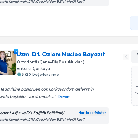
tafa Kemal mah. 2118.Cad Maidan B Blok No:71 Kat 7
Uzm. Dt. Özlem Nasibe Bayazıt
Ortodonti (Çene-Diş Bozuklukları)
Ankara
, Çankaya
5
(
20
Değerlendirme)
 tedavisine başlarken çok korkuyordum dişlerimin
ka
ında boşluklar vardı ancak...
Devamı
dent Ağız ve Diş Sağlığı Polikliniği
Haritada Göster
tafa Kemal mah. 2118.Cad Maidan B Blok No:71 Kat 7