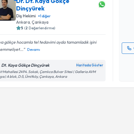
Dr. Dt. Kaya Gökçe
Dr. Dt. K
Dinçyürek
oluşturun. 
Diş Hekimi
hazırlandığ
+
1
diğer
Ankara
, Çankaya
E-posta Ad
5
(
2
Değerlendirme)
a gökçe hocamla tel tedavimi ayda tamamladık işini
emmeliyet...
Devamı
Kişisel
okudum
. Dt. Kaya Gökçe Dinçyürek
Haritada Göster
işlenm
t Mahallesi 2494. Sokak, Çamlıca Bulvar Sitesi ( Galleria AVM
şısı) A blok, D:5, Ümitköy, Çankaya, Ankara