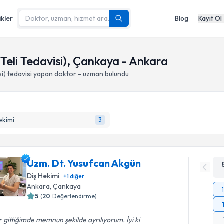
ikler
Blog
Kayıt Ol
 Teli Tedavisi), Çankaya - Ankara
si)
tedavisi yapan doktor - uzman bulundu
ekimi
3
Uzm. Dt. Yusufcan Akgün
Diş Hekimi
+
1
diğer
Ankara
, Çankaya
5
(
20
Değerlendirme)
 gittiğimde memnun şekilde ayrılıyorum. İyi ki