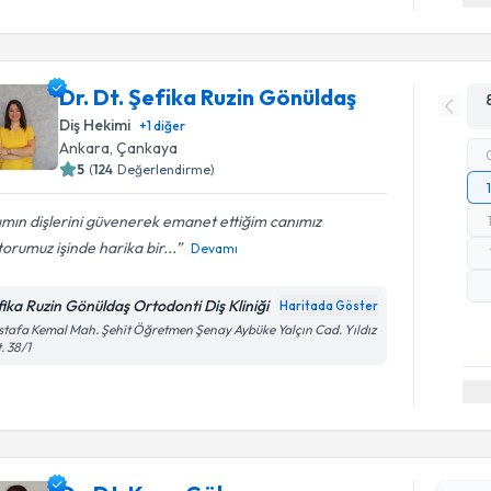
Dr. Dt. Şefika Ruzin Gönüldaş
Diş Hekimi
+
1
diğer
Ankara
, Çankaya
5
(
124
Değerlendirme)
ımın dişlerini güvenerek emanet ettiğim canımız
orumuz işinde harika bir...
Devamı
fika Ruzin Gönüldaş Ortodonti Diş Kliniği
Haritada Göster
tafa Kemal Mah. Şehit Öğretmen Şenay Aybüke Yalçın Cad. Yıldız
. 38/1
Randevu T