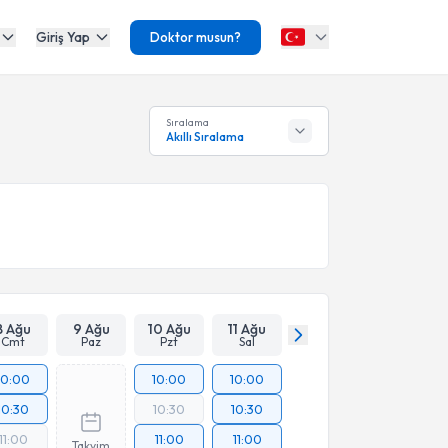
Giriş Yap
Doktor musun?
Sıralama
Akıllı Sıralama
8 Ağu
9 Ağu
10 Ağu
11 Ağu
Cmt
Paz
Pzt
Sal
10:00
10:00
10:00
10:30
10:30
10:30
11:00
11:00
11:00
Takvim