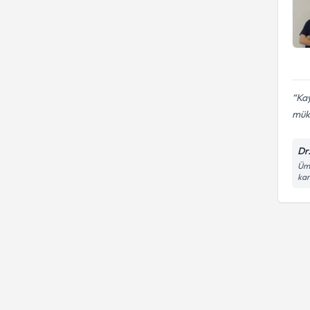
Kay
mük
Dr
Ümi
kar