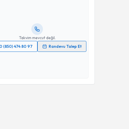
aya Gökçe Dinçyürek
için randevu takvimi talebi
Size bu uzmandan randevu almanız için bir takvim
ında e-posta ile bilgilendireceğiz.
resiniz
Takvim mevcut değil.
0 (850) 474 80 97
Randevu Talep Et
 verilerimin işlenmesine ilişkin
Aydınlatma Metni
'ni
 ve kişisel verilerimin belirtilen kapsamda
esini kabul ediyorum.
Takvim Talebini Gönder