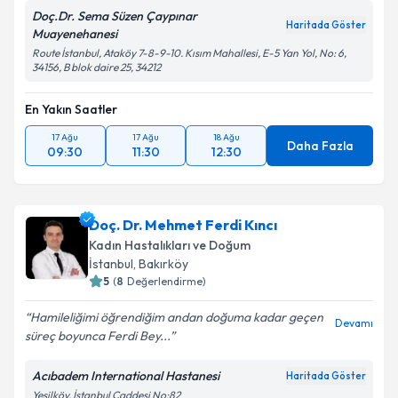
Doç.Dr. Sema Süzen Çaypınar
Haritada Göster
Muayenehanesi
Route İstanbul, Ataköy 7-8-9-10. Kısım Mahallesi, E-5 Yan Yol, No: 6,
34156, B blok daire 25, 34212
En Yakın Saatler
17 Ağu
17 Ağu
18 Ağu
Daha Fazla
09:30
11:30
12:30
Doç. Dr. Mehmet Ferdi Kıncı
Kadın Hastalıkları ve Doğum
İstanbul
, Bakırköy
5
(
8
Değerlendirme)
Hamileliğimi öğrendiğim andan doğuma kadar geçen
Devamı
süreç boyunca Ferdi Bey...
Acıbadem International Hastanesi
Haritada Göster
Yeşilköy, İstanbul Caddesi No:82