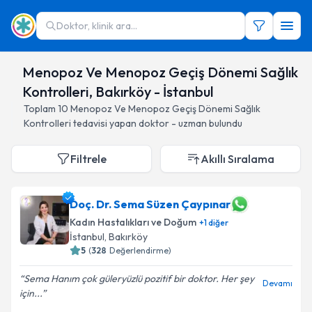
Doktor, klinik ara...
Menopoz Ve Menopoz Geçiş Dönemi Sağlık
Kontrolleri, Bakırköy - İstanbul
Toplam
10
Menopoz Ve Menopoz Geçiş Dönemi Sağlık
Kontrolleri
tedavisi yapan doktor - uzman bulundu
Filtrele
Akıllı Sıralama
Doç. Dr. Sema Süzen Çaypınar
Kadın Hastalıkları ve Doğum
+
1
diğer
İstanbul
, Bakırköy
5
(
328
Değerlendirme)
Sema Hanım çok güleryüzlü pozitif bir doktor. Her şey
Devamı
için...