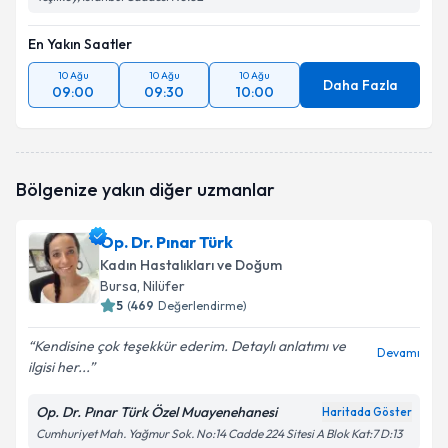
En Yakın Saatler
10 Ağu
10 Ağu
10 Ağu
Daha Fazla
09:00
09:30
10:00
Bölgenize yakın diğer uzmanlar
Op. Dr. Pınar Türk
Kadın Hastalıkları ve Doğum
Bursa
, Nilüfer
5
(
469
Değerlendirme)
Kendisine çok teşekkür ederim. Detaylı anlatımı ve
Devamı
ilgisi her...
Op. Dr. Pınar Türk Özel Muayenehanesi
Haritada Göster
Cumhuriyet Mah. Yağmur Sok. No:14 Cadde 224 Sitesi A Blok Kat:7 D:13