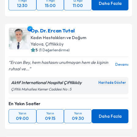
11 Ağu
11 Ağu
12 Ağu
Daha Fazla
12:30
15:00
11:00
Op. Dr. Ercan Tutal
Kadın Hastalıkları ve Doğum
Yalova
, Çiftlikköy
5
(
1
Değerlendirme)
Ercan Bey, hem hastasını unutmayan hem de kişinin
Devamı
ruhsal ve...
Aktif International Hospital Çiftlikköy
Haritada Göster
Çiftlik Mahallesi Kemer Caddesi No : 5
En Yakın Saatler
Yarın
Yarın
Yarın
Daha Fazla
09:00
09:15
09:30