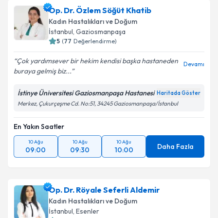
Op. Dr. Özlem Söğüt Khatib
Kadın Hastalıkları ve Doğum
İstanbul
, Gaziosmanpaşa
5
(
77
Değerlendirme)
Çok yardımsever bir hekim kendisi başka hastaneden
Devamı
buraya gelmiş biz...
İstinye Üniversitesi Gaziosmanpaşa Hastanesi
Haritada Göster
Merkez, Çukurçeşme Cd. No:51, 34245 Gaziosmanpaşa/İstanbul
En Yakın Saatler
10 Ağu
10 Ağu
10 Ağu
Daha Fazla
09:00
09:30
10:00
Op. Dr. Röyale Seferli Aldemir
Kadın Hastalıkları ve Doğum
İstanbul
, Esenler