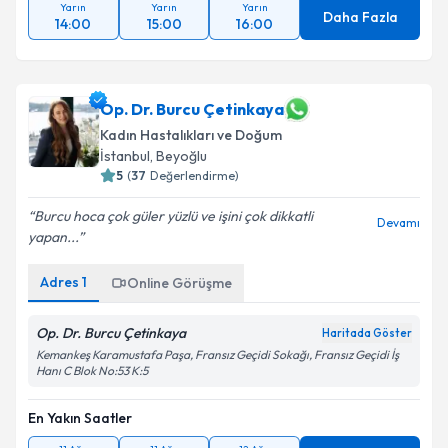
Yarın
Yarın
Yarın
Daha Fazla
14:00
15:00
16:00
Op. Dr. Burcu Çetinkaya
Kadın Hastalıkları ve Doğum
İstanbul
, Beyoğlu
5
(
37
Değerlendirme)
Burcu hoca çok güler yüzlü ve işini çok dikkatli
Devamı
yapan...
Adres
1
Online Görüşme
Op. Dr. Burcu Çetinkaya
Haritada Göster
Kemankeş Karamustafa Paşa, Fransız Geçidi Sokağı, Fransız Geçidi İş
Hanı C Blok No:53 K:5
En Yakın Saatler