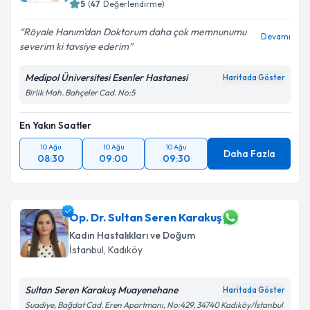
5
(
47
Değerlendirme)
Röyale Hanım'dan Doktorum daha çok memnunumu
Devamı
severim ki tavsiye ederim
Medipol Üniversitesi Esenler Hastanesi
Haritada Göster
Birlik Mah. Bahçeler Cad. No:5
En Yakın Saatler
10 Ağu
10 Ağu
10 Ağu
Daha Fazla
08:30
09:00
09:30
Op. Dr. Sultan Seren Karakuş
Kadın Hastalıkları ve Doğum
İstanbul
, Kadıköy
Sultan Seren Karakuş Muayenehane
Haritada Göster
Suadiye, Bağdat Cad. Eren Apartmanı, No:429, 34740 Kadıköy/İstanbul