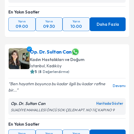
En Yakın Saatler
Yarın
Yarın
Yarın
Daha Fazla
09:00
09:30
10:00
Op. Dr. Sultan Can
Kadın Hastalıkları ve Doğum
İstanbul
, Kadıköy
5
(
8
Değerlendirme)
Ben hayatım boyunca bu kadar ilgili bu kadar rafine
Devamı
bir...
Op. Dr. Sultan Can
Haritada Göster
SUADİYE MAHALLESİ ÖNCÜ SOK ÇELEM APT. NO 1 İÇ KAPI NO 9
En Yakın Saatler
Yarın
Yarın
Yarın