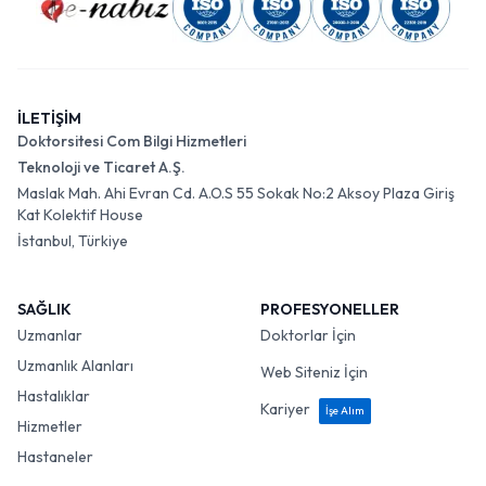
İLETİŞİM
Doktorsitesi Com Bilgi Hizmetleri
Teknoloji ve Ticaret A.Ş.
Maslak Mah. Ahi Evran Cd. A.O.S 55 Sokak No:2 Aksoy Plaza Giriş
Kat Kolektif House
İstanbul, Türkiye
SAĞLIK
PROFESYONELLER
Uzmanlar
Doktorlar İçin
Uzmanlık Alanları
Web Siteniz İçin
Hastalıklar
Kariyer
İşe Alım
Hizmetler
Hastaneler