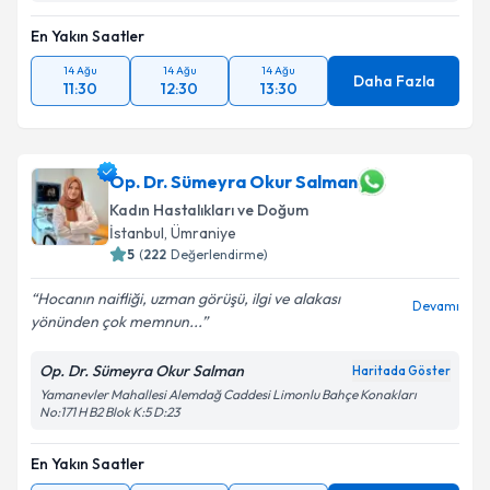
En Yakın Saatler
14 Ağu
14 Ağu
14 Ağu
Daha Fazla
11:30
12:30
13:30
Op. Dr. Sümeyra Okur Salman
Kadın Hastalıkları ve Doğum
İstanbul
, Ümraniye
5
(
222
Değerlendirme)
Hocanın naifliği, uzman görüşü, ilgi ve alakası
Devamı
yönünden çok memnun...
Op. Dr. Sümeyra Okur Salman
Haritada Göster
Yamanevler Mahallesi Alemdağ Caddesi Limonlu Bahçe Konakları
No:171 H B2 Blok K:5 D:23
En Yakın Saatler