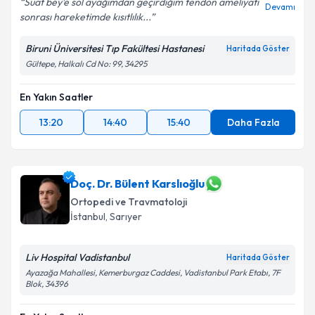
Suat bey’e sol ayağımdan geçirdiğim tendon ameliyatı
Devamı
sonrası hareketimde kısıtlılık...
Biruni Üniversitesi Tıp Fakültesi Hastanesi
Kişisel verilerimin işlenmesine ilişkin
Aydınlatma
Haritada Göster
Metni
'ni okudum ve kişisel verilerimin belirtilen
Gültepe, Halkalı Cd No: 99, 34295
kapsamda işlenmesini kabul ediyorum.
En Yakın Saatler
Takvim Talebini Gönder
13:20
14:40
15:40
Daha Fazla
Doç. Dr. Bülent Karslıoğlu
Ortopedi ve Travmatoloji
İstanbul
, Sarıyer
Liv Hospital Vadistanbul
Haritada Göster
Ayazağa Mahallesi, Kemerburgaz Caddesi, Vadistanbul Park Etabı, 7F
Blok, 34396