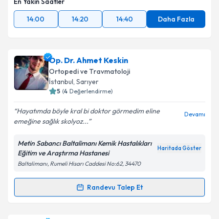
En Yakın Saatler
14:00
14:20
14:40
Daha Fazla
Op. Dr. Ahmet Keskin
Ortopedi ve Travmatoloji
İstanbul
, Sarıyer
5
(
4
Değerlendirme)
Hayatımda böyle kral bi doktor görmedim eline
Devamı
emeğine sağlık skolyoz...
Metin Sabancı Baltalimanı Kemik Hastalıkları
Haritada Göster
Eğitim ve Araştırma Hastanesi
Baltalimanı, Rumeli Hisarı Caddesi No:62, 34470
Randevu Talep Et
Randevu Takvimi Talebi