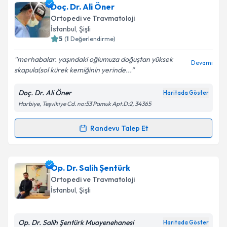
Op. Dr. Ahmet Keskin
için randevu takvimi talebi
Doç. Dr. Ali Öner
oluşturun. Size bu uzmandan randevu almanız için bir
Ortopedi ve Travmatoloji
takvim hazırlandığında e-posta ile bilgilendireceğiz.
İstanbul
, Şişli
5
(
1
Değerlendirme)
E-posta Adresiniz
merhabalar. yaşındaki oğlumuza doğuştan yüksek
Devamı
skapula(sol kürek kemiğinin yerinde...
Doç. Dr. Ali Öner
Haritada Göster
Kişisel verilerimin işlenmesine ilişkin
Aydınlatma
Harbiye, Teşvikiye Cd. no:53 Pamuk Apt.D:2, 34365
Metni
'ni okudum ve kişisel verilerimin belirtilen
kapsamda işlenmesini kabul ediyorum.
Randevu Talep Et
Randevu Takvimi Talebi
Takvim Talebini Gönder
Doç. Dr. Ali Öner
için randevu takvimi talebi
Op. Dr. Salih Şentürk
oluşturun. Size bu uzmandan randevu almanız için bir
Ortopedi ve Travmatoloji
takvim hazırlandığında e-posta ile bilgilendireceğiz.
İstanbul
, Şişli
E-posta Adresiniz
Op. Dr. Salih Şentürk Muayenehanesi
Haritada Göster