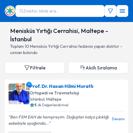
Doktor, klinik ara...
Menisküs Yırtığı Cerrahisi, Maltepe -
İstanbul
Toplam
10
Menisküs Yırtığı Cerrahisi
tedavisi yapan doktor -
uzman bulundu
Filtrele
Akıllı Sıralama
Prof. Dr. Hasan Hilmi Muratlı
Ortopedi ve Travmatoloji
İstanbul
, Maltepe
5
(
4
Değerlendirme)
Ben FSM EAH de hemşireyim. Doğuştan kalça çıkıklığı
Devamı
sebebiyle ayağımda...