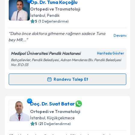
Doç. Dr. Adem Aydın
için randevu takvimi talebi
Op. Dr. Tuna Koçoğlu
oluşturun. Size bu uzmandan randevu almanız için bir
Ortopedi ve Travmatoloji
takvim hazırlandığında e-posta ile bilgilendireceğiz.
İstanbul
, Pendik
5
(
1
Değerlendirme)
E-posta Adresiniz
Daha önce doktora gitmeme rağmen sadece Tuna
Devamı
bey MR...
Medipol Üniversitesi Pendik Hastanesi
Haritada Göster
Kişisel verilerimin işlenmesine ilişkin
Aydınlatma
Bahçelievler, Pendik Belediyesi, Adnan Menderes Blv. Pendik Belediyesi
Metni
'ni okudum ve kişisel verilerimin belirtilen
No: 31 D:33
kapsamda işlenmesini kabul ediyorum.
Randevu Talep Et
Randevu Takvimi Talebi
Takvim Talebini Gönder
Op. Dr. Tuna Koçoğlu
için randevu takvimi talebi
Doç. Dr. Suat Batar
oluşturun. Size bu uzmandan randevu almanız için bir
Ortopedi ve Travmatoloji
takvim hazırlandığında e-posta ile bilgilendireceğiz.
İstanbul
, Küçükçekmece
5
(
21
Değerlendirme)
E-posta Adresiniz