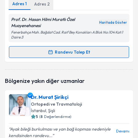
Adres
1
Adres
2
Prof. Dr. Hasan Hilmi Muratlı Özel
Haritada Göster
Muayenehanesi
Fenerbahçe Mah. Bağdat Cad. Raif Bey Konakları A Blok No:104 Kat:1
Daire:3
Randevu Talep Et
Randevu Takvimi Talebi
Prof. Dr. Hasan Hilmi Muratlı
için randevu takvimi
Bölgenize yakın diğer uzmanlar
talebi oluşturun. Size bu uzmandan randevu almanız
için bir takvim hazırlandığında e-posta ile
bilgilendireceğiz.
Dr. Murat Şirikçi
Ortopedi ve Travmatoloji
E-posta Adresiniz
İstanbul
, Şişli
5
(
8
Değerlendirme)
Ayak bileği burkulması ve yan bağ kopması nedeniyle
Devamı
kendisinden randevu...
Kişisel verilerimin işlenmesine ilişkin
Aydınlatma