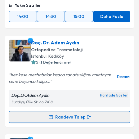
En Yakın Saatler
14:00
14:30
15:00
Daha Fazla
Doç. Dr. Adem Aydın
Ortopedi ve Travmatoloji
İstanbul
, Kadıköy
5
(
1
Değerlendirme)
her kese merhabalar kısaca rahatsızlığımı anlatayım
Devamı
sene boyunca kalça...
Doç.Dr.Adem Aydın
Haritada Göster
Suadiye, Ülkü Sk. no:7 K:8
Randevu Talep Et
Randevu Takvimi Talebi