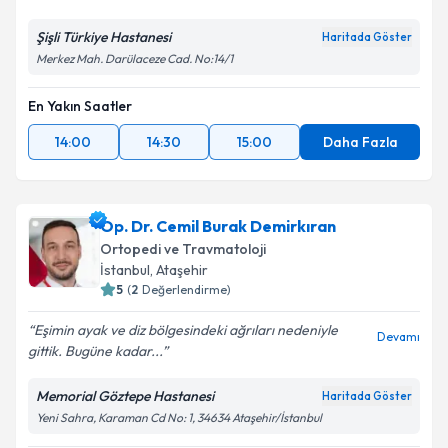
Metni
'ni okudum ve kişisel verilerimin belirtilen
kapsamda işlenmesini kabul ediyorum.
Şişli Türkiye Hastanesi
Haritada Göster
Merkez Mah. Darülaceze Cad. No:14/1
Takvim Talebini Gönder
En Yakın Saatler
14:00
14:30
15:00
Daha Fazla
Op. Dr. Cemil Burak Demirkıran
Ortopedi ve Travmatoloji
İstanbul
, Ataşehir
5
(
2
Değerlendirme)
Eşimin ayak ve diz bölgesindeki ağrıları nedeniyle
Devamı
gittik. Bugüne kadar...
Memorial Göztepe Hastanesi
Haritada Göster
Yeni Sahra, Karaman Cd No: 1, 34634 Ataşehir/İstanbul