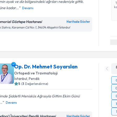
min ayak ve diz bölgesindeki ağrıları nedeniyle gittik.
ka
üne kadar...
Devamı
morial Göztepe Hastanesi
Haritada Göster
i Sahra, Karaman Cd No: 1, 34634 Ataşehir/İstanbul
Op. Dr. Mehmet Soyarslan
Ortopedi ve Travmatoloji
İstanbul
, Pendik
5
(
3
Değerlendirme)
mde Şiddetli Menisküs Ağrısıyla Gittim Ekim Günü
..
Devamı
dipol Üniversitesi Pendik Hastanesi
Haritada Göster