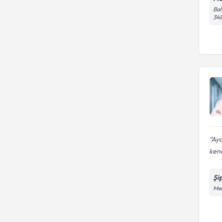
Bah
34
Aya
ken
Şi
Mer