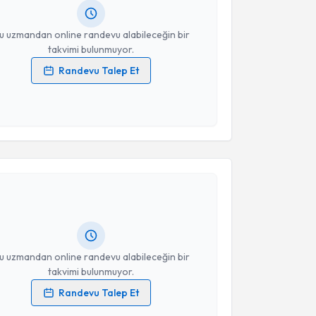
resiniz
u uzmandan online randevu alabileceğin bir
takvimi bulunmuyor.
Randevu Talep Et
 verilerimin işlenmesine ilişkin
Aydınlatma Metni
'ni
 ve kişisel verilerimin belirtilen kapsamda
esini kabul ediyorum.
akvimi Talebi
Takvim Talebini Gönder
una Koçoğlu
için randevu takvimi talebi oluşturun.
andan randevu almanız için bir takvim
ında e-posta ile bilgilendireceğiz.
resiniz
u uzmandan online randevu alabileceğin bir
takvimi bulunmuyor.
Randevu Talep Et
 verilerimin işlenmesine ilişkin
Aydınlatma Metni
'ni