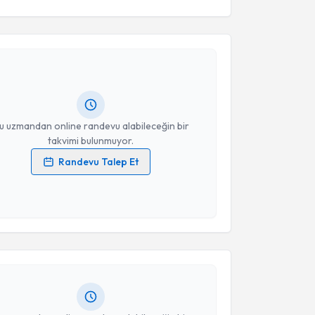
akvimi Talebi
byraly İsmailov
için randevu takvimi talebi
Size bu uzmandan randevu almanız için bir takvim
ında e-posta ile bilgilendireceğiz.
resiniz
u uzmandan online randevu alabileceğin bir
takvimi bulunmuyor.
Randevu Talep Et
 verilerimin işlenmesine ilişkin
Aydınlatma Metni
'ni
 ve kişisel verilerimin belirtilen kapsamda
akvimi Talebi
esini kabul ediyorum.
p Er Tunga Bölükbaşı
için randevu takvimi talebi
Takvim Talebini Gönder
Size bu uzmandan randevu almanız için bir takvim
ında e-posta ile bilgilendireceğiz.
resiniz