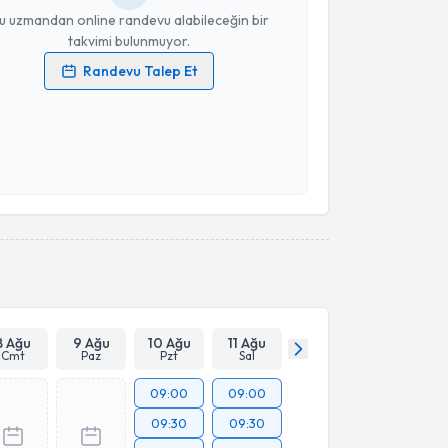
u uzmandan online randevu alabileceğin bir
takvimi bulunmuyor.
Randevu Talep Et
 verilerimin işlenmesine ilişkin
Aydınlatma Metni
'ni
 ve kişisel verilerimin belirtilen kapsamda
esini kabul ediyorum.
Takvim Talebini Gönder
8 Ağu
9 Ağu
10 Ağu
11 Ağu
Cmt
Paz
Pzt
Sal
09:00
09:00
09:30
09:30