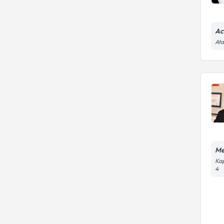
Ac
Ata
Me
Kap
4