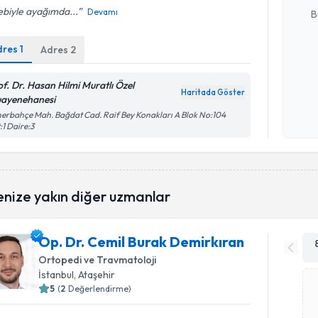
ebiyle ayağımda...
Devamı
B
dres
1
Adres
2
Kişisel
okudum
of. Dr. Hasan Hilmi Muratlı Özel
Haritada Göster
işlenm
ayenehanesi
erbahçe Mah. Bağdat Cad. Raif Bey Konakları A Blok No:104
:1 Daire:3
enize yakın diğer uzmanlar
Op. Dr. Cemil Burak Demirkıran
Ortopedi ve Travmatoloji
İstanbul
, Ataşehir
5
(
2
Değerlendirme)