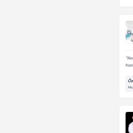
Kes
has
Öz
Mus