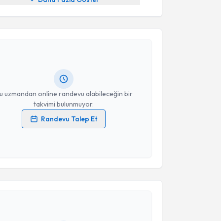
akvimi Talebi
cdet Işıklı
için randevu takvimi talebi oluşturun. Size
 randevu almanız için bir takvim hazırlandığında e-
lgilendireceğiz.
resiniz
u uzmandan online randevu alabileceğin bir
takvimi bulunmuyor.
Randevu Talep Et
 verilerimin işlenmesine ilişkin
Aydınlatma Metni
'ni
 ve kişisel verilerimin belirtilen kapsamda
esini kabul ediyorum.
akvimi Talebi
Takvim Talebini Gönder
Adem Aydın
için randevu takvimi talebi oluşturun. Size
 randevu almanız için bir takvim hazırlandığında e-
lgilendireceğiz.