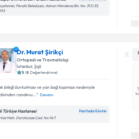
çelievler, Pendik Belediyesi, Adnan Menderes Blv. No: 31 D:33,
893
Dr. Murat Şirikçi
Ortopedi ve Travmatoloji
İstanbul
, Şişli
5
(
8
Değerlendirme)
k bileği burkulması ve yan bağ kopması nedeniyle
ka
disinden randevu...
Devamı
şli Türkiye Hastanesi
Haritada Göster
kez Mah. Darülaceze Cad. No:14/1