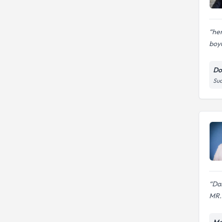
her
boyu
Do
Sua
Da
MR.