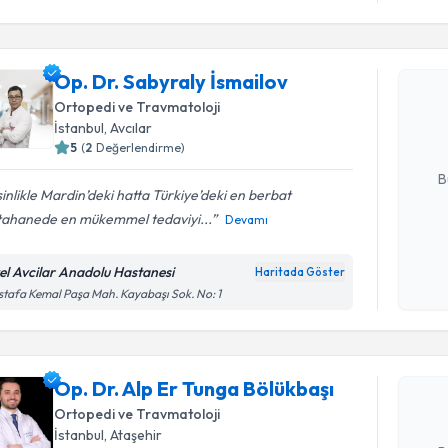
Randevu T
Op. Dr. Sa
Op. Dr. Sabyraly İsmailov
oluşturun. 
Ortopedi ve Travmatoloji
hazırlandığ
İstanbul
, Avcılar
5
(
2
Değerlendirme)
E-posta Ad
B
inlikle Mardin’deki hatta Türkiye’deki en berbat
tahanede en mükemmel tedaviyi...
Devamı
Kişisel
okudum
el Avcilar Anadolu Hastanesi
Haritada Göster
Randevu T
işlenm
tafa Kemal Paşa Mah. Kayabaşı Sok. No: 1
Op. Dr. Al
oluşturun. 
Op. Dr. Alp Er Tunga Bölükbaşı
hazırlandığ
Ortopedi ve Travmatoloji
E-posta Ad
İstanbul
, Ataşehir