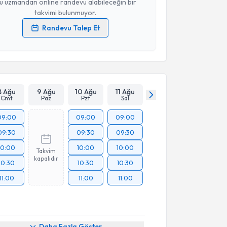
u uzmandan online randevu alabileceğin bir
takvimi bulunmuyor.
Randevu Talep Et
 verilerimin işlenmesine ilişkin
Aydınlatma Metni
'ni
 ve kişisel verilerimin belirtilen kapsamda
esini kabul ediyorum.
Takvim Talebini Gönder
8 Ağu
9 Ağu
10 Ağu
11 Ağu
Cmt
Paz
Pzt
Sal
09:00
09:00
09:00
09:30
09:30
09:30
10:00
10:00
10:00
Takvim
kapalıdır
10:30
10:30
10:30
11:00
11:00
11:00
Daha Fazla Göster