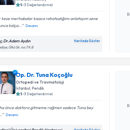
5
(
1
Değerlendirme)
E-posta Ad
B
 kese merhabalar kısaca rahatsızlığımı anlatayım sene
nca kalça...
Devamı
Kişisel
okudum
ç.Dr.Adem Aydın
Haritada Göster
işlenm
diye, Ülkü Sk. no:7 K:8
Randevu T
Op. Dr. Tuna Koçoğlu
Op. Dr. T
Size bu uzm
Ortopedi ve Travmatoloji
hazırlandığ
İstanbul
, Pendik
5
(
1
Değerlendirme)
E-posta Ad
B
ha önce doktora gitmeme rağmen sadece Tuna bey
..
Devamı
Kişisel