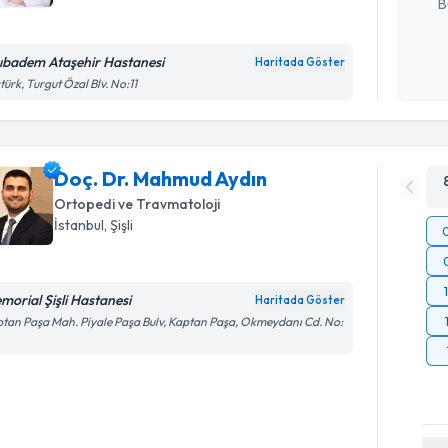
B
ıbadem Ataşehir Hastanesi
Haritada Göster
Kişisel
türk, Turgut Özal Blv. No:11
okudum
işlenm
Doç. Dr. Mahmud Aydın
Ortopedi ve Travmatoloji
İstanbul
, Şişli
morial Şişli Hastanesi
Haritada Göster
tan Paşa Mah. Piyale Paşa Bulv, Kaptan Paşa, Okmeydanı Cd. No: