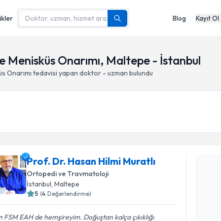
ikler
Blog
Kayıt Ol
 Menisküs Onarımı, Maltepe - İstanbul
üs Onarımı
tedavisi yapan doktor - uzman bulundu
Randevu T
Prof. Dr. Hasan Hilmi Muratlı
Ortopedi ve Travmatoloji
Prof. Dr. 
İstanbul
, Maltepe
oluşturun. 
5
(
4
Değerlendirme)
hazırlandığ
 FSM EAH de hemşireyim. Doğuştan kalça çıkıklığı
E-posta Ad