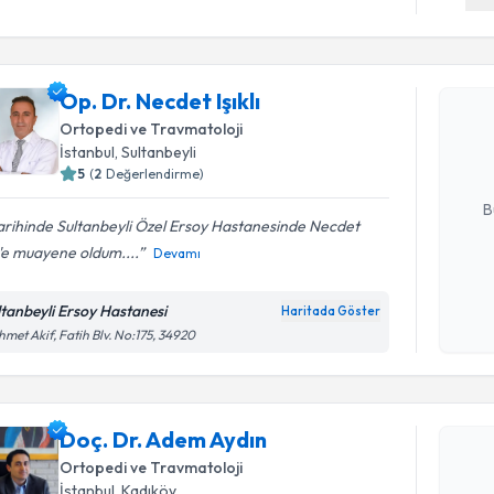
Randevu T
Op. Dr. Ne
Op. Dr. Necdet Işıklı
bu uzmandan
Ortopedi ve Travmatoloji
posta ile bi
İstanbul
, Sultanbeyli
5
(
2
Değerlendirme)
E-posta Ad
B
tarihinde Sultanbeyli Özel Ersoy Hastanesinde Necdet
'e muayene oldum....
Devamı
Kişisel
okudum
ltanbeyli Ersoy Hastanesi
Haritada Göster
işlenm
met Akif, Fatih Blv. No:175, 34920
Randevu T
Doç. Dr. 
Doç. Dr. Adem Aydın
bu uzmandan
Ortopedi ve Travmatoloji
posta ile bi
İstanbul
, Kadıköy