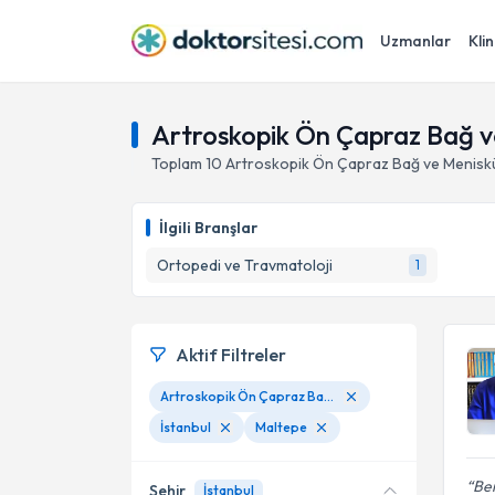
Uzmanlar
Klin
Artroskopik Ön Çapraz Bağ ve
Toplam
10
Artroskopik Ön Çapraz Bağ ve Menisk
İlgili Branşlar
Ortopedi ve Travmatoloji
1
Aktif Filtreler
Artroskopik Ön Çapraz Bağ ve Menisküs Onarımı
İstanbul
Maltepe
Ben
Şehir
İstanbul