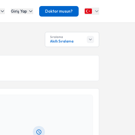
Giriş Yap
Doktor musun?
Sıralama
Akıllı Sıralama
akvimi Talebi
Hasan Hilmi Muratlı
için randevu takvimi talebi
Size bu uzmandan randevu almanız için bir takvim
ında e-posta ile bilgilendireceğiz.
resiniz