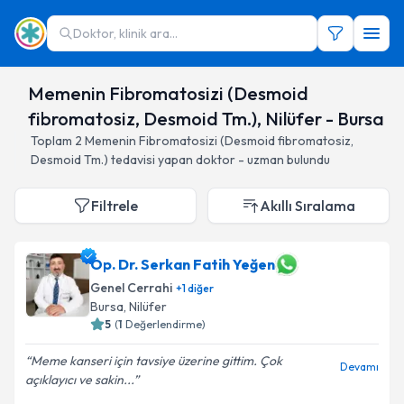
Doktor, klinik ara...
Memenin Fibromatosizi (Desmoid
fibromatosiz, Desmoid Tm.), Nilüfer - Bursa
Toplam
2
Memenin Fibromatosizi (Desmoid fibromatosiz,
Desmoid Tm.)
tedavisi yapan doktor - uzman bulundu
Filtrele
Akıllı Sıralama
Op. Dr. Serkan Fatih Yeğen
Genel Cerrahi
+
1
diğer
Bursa
, Nilüfer
5
(
1
Değerlendirme)
Meme kanseri için tavsiye üzerine gittim. Çok
Devamı
açıklayıcı ve sakin...