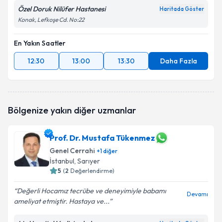
Özel Doruk Nilüfer Hastanesi
Haritada Göster
Konak, Lefkoşe Cd. No:22
En Yakın Saatler
12:30
13:00
13:30
Daha Fazla
Bölgenize yakın diğer uzmanlar
Prof. Dr. Mustafa Tükenmez
Genel Cerrahi
+
1
diğer
İstanbul
, Sarıyer
5
(
2
Değerlendirme)
Değerli Hocamız tecrübe ve deneyimiyle babamı
Devamı
ameliyat etmiştir. Hastaya ve...