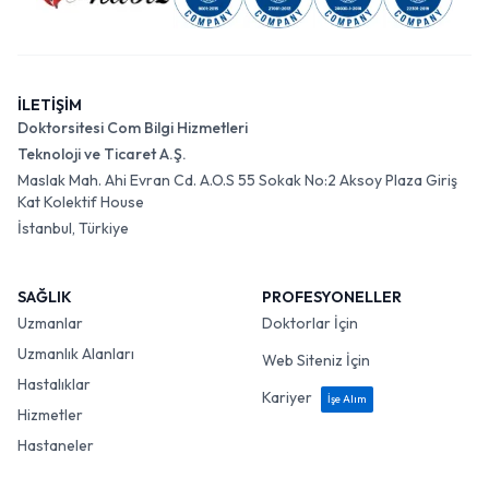
İLETİŞİM
Doktorsitesi Com Bilgi Hizmetleri
Teknoloji ve Ticaret A.Ş.
Maslak Mah. Ahi Evran Cd. A.O.S 55 Sokak No:2 Aksoy Plaza Giriş
Kat Kolektif House
İstanbul, Türkiye
SAĞLIK
PROFESYONELLER
Uzmanlar
Doktorlar İçin
Uzmanlık Alanları
Web Siteniz İçin
Hastalıklar
Kariyer
İşe Alım
Hizmetler
Hastaneler