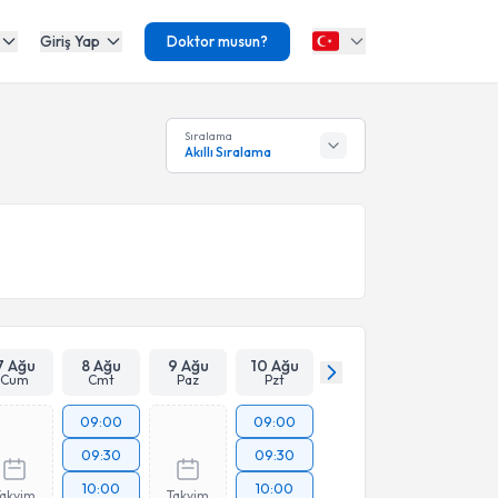
Giriş Yap
Doktor musun?
Sıralama
Akıllı Sıralama
7 Ağu
8 Ağu
9 Ağu
10 Ağu
Cum
Cmt
Paz
Pzt
09:00
09:00
09:30
09:30
10:00
10:00
Takvim
Takvim