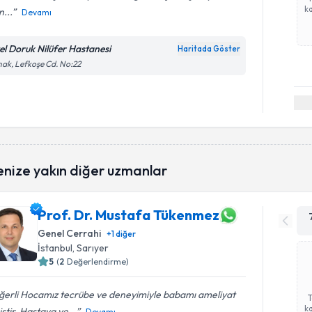
ka
n...
Devamı
el Doruk Nilüfer Hastanesi
Haritada Göster
ak, Lefkoşe Cd. No:22
enize yakın diğer uzmanlar
Prof. Dr. Mustafa Tükenmez
Genel Cerrahi
+
1
diğer
İstanbul
, Sarıyer
5
(
2
Değerlendirme)
ğerli Hocamız tecrübe ve deneyimiyle babamı ameliyat
ka
ştir. Hastaya ve...
Devamı