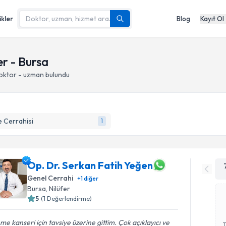
ikler
Blog
Kayıt Ol
r - Bursa
doktor - uzman bulundu
 Cerrahisi
1
Op. Dr. Serkan Fatih Yeğen
Genel Cerrahi
+
1
diğer
Bursa
, Nilüfer
5
(
1
Değerlendirme)
e kanseri için tavsiye üzerine gittim. Çok açıklayıcı ve