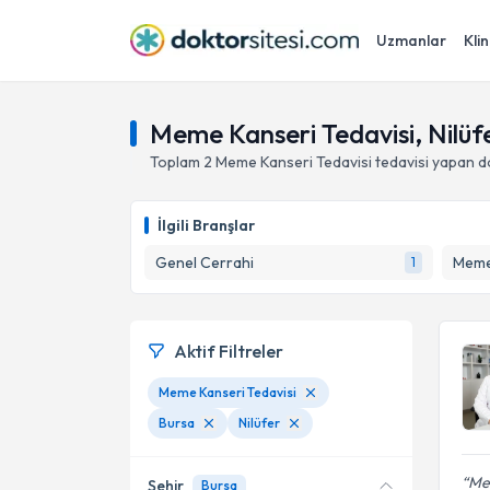
Uzmanlar
Klin
Meme Kanseri Tedavisi, Nilüfe
Toplam
2
Meme Kanseri Tedavisi
tedavisi yapan 
İlgili Branşlar
Genel Cerrahi
Meme
1
Aktif Filtreler
Meme Kanseri Tedavisi
Bursa
Nilüfer
Mem
Şehir
Bursa