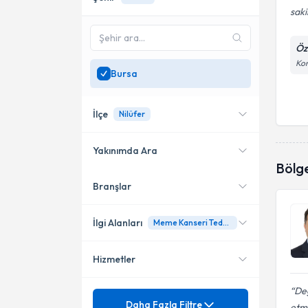
saki
Öz
Kon
Bursa
İlçe
Nilüfer
Yakınımda Ara
Bölg
Branşlar
Konumuma yakın uzmanları
Nilüfer
göster
İlgi Alanları
Meme Kanseri Tedavisi
Hizmetler
Genel Cerrahi
De
Meme Cerrahisi
Mezuniyet
Ailesel ve Genetik Meme
Daha Fazla Filtre
etmi