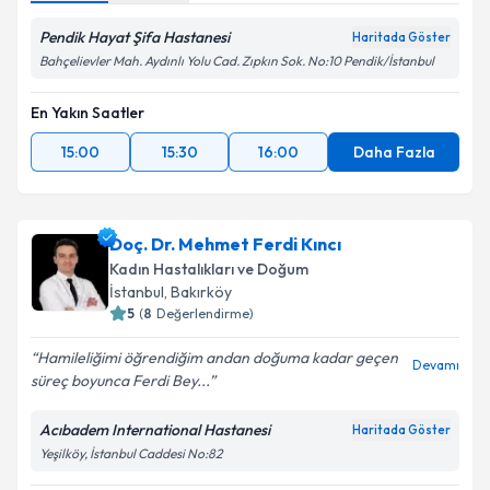
Pendik Hayat Şifa Hastanesi
Haritada Göster
Bahçelievler Mah. Aydınlı Yolu Cad. Zıpkın Sok. No:10 Pendik/İstanbul
En Yakın Saatler
15:00
15:30
16:00
Daha Fazla
Doç. Dr. Mehmet Ferdi Kıncı
Kadın Hastalıkları ve Doğum
İstanbul
, Bakırköy
5
(
8
Değerlendirme)
Hamileliğimi öğrendiğim andan doğuma kadar geçen
Devamı
süreç boyunca Ferdi Bey...
Acıbadem International Hastanesi
Haritada Göster
Yeşilköy, İstanbul Caddesi No:82