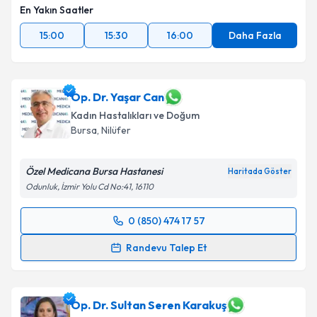
En Yakın Saatler
15:00
15:30
16:00
Daha Fazla
Op. Dr. Yaşar Can
Kadın Hastalıkları ve Doğum
Bursa
, Nilüfer
Özel Medicana Bursa Hastanesi
Haritada Göster
Odunluk, İzmir Yolu Cd No:41, 16110
0 (850) 474 17 57
Randevu Takvimi Talebi
Randevu Talep Et
Op. Dr. Yaşar Can
için randevu takvimi talebi
oluşturun. Size bu uzmandan randevu almanız için bir
takvim hazırlandığında e-posta ile bilgilendireceğiz.
Op. Dr. Sultan Seren Karakuş