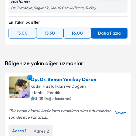
Hastanesi
Dr. Ziya Kaya, Sağlık Sk., 16600 Gemlik/Bursa, Turkey
En Yakın Saatler
15:00
15:30
16:00
Daha Fazla
Bölgenize yakın diğer uzmanlar
Op. Dr. Benan Yeniköy Duran
Kadın Hastalıkları ve Doğum
İstanbul
, Pendik
5
(
31
Değerlendirme)
Bir kadın olarak kadınların kadınlara olan tutumundan
Devamı
son derece rahatsız...
Adres
1
Adres
2