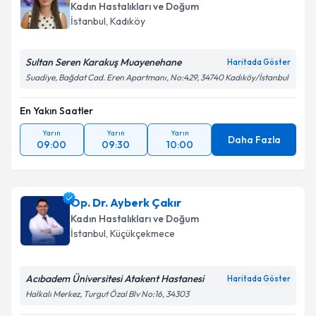
Kadın Hastalıkları ve Doğum
E-posta Adresiniz
İstanbul
, Kadıköy
Sultan Seren Karakuş Muayenehane
Haritada Göster
Suadiye, Bağdat Cad. Eren Apartmanı, No:429, 34740 Kadıköy/İstanbul
Kişisel verilerimin işlenmesine ilişkin
Aydınlatma
Metni
'ni okudum ve kişisel verilerimin belirtilen
En Yakın Saatler
kapsamda işlenmesini kabul ediyorum.
Yarın
Yarın
Yarın
Daha Fazla
09:00
09:30
10:00
Takvim Talebini Gönder
Op. Dr. Ayberk Çakır
Kadın Hastalıkları ve Doğum
İstanbul
, Küçükçekmece
Acıbadem Üniversitesi Atakent Hastanesi
Haritada Göster
Halkalı Merkez, Turgut Özal Blv No:16, 34303