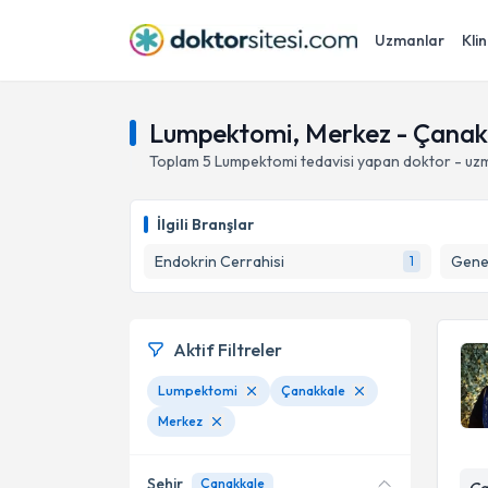
Uzmanlar
Klin
Lumpektomi, Merkez - Çanak
Toplam
5
Lumpektomi
tedavisi yapan doktor - uz
İlgili Branşlar
Endokrin Cerrahisi
Gene
1
Aktif Filtreler
Lumpektomi
Çanakkale
Merkez
Şehir
Çanakkale