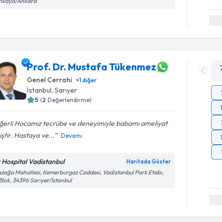
nkaya/Ankara
Prof. Dr. Mustafa Tükenmez
Genel Cerrahi
+
1
diğer
İstanbul
, Sarıyer
5
(
2
Değerlendirme)
ğerli Hocamız tecrübe ve deneyimiyle babamı ameliyat
ştir. Hastaya ve...
Devamı
v Hospital Vadistanbul
Haritada Göster
zağa Mahallesi, Kemerburgaz Caddesi, Vadistanbul Park Etabı,
Blok, 34396 Sarıyer/İstanbul