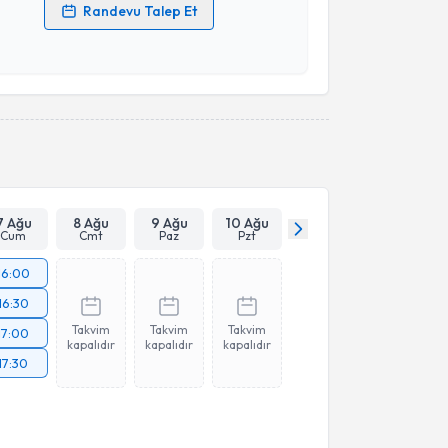
Randevu Talep Et
 verilerimin işlenmesine ilişkin
Aydınlatma Metni
'ni
 ve kişisel verilerimin belirtilen kapsamda
esini kabul ediyorum.
Takvim Talebini Gönder
7 Ağu
8 Ağu
9 Ağu
10 Ağu
Cum
Cmt
Paz
Pzt
16:00
16:30
Takvim
Takvim
Takvim
17:00
kapalıdır
kapalıdır
kapalıdır
17:30