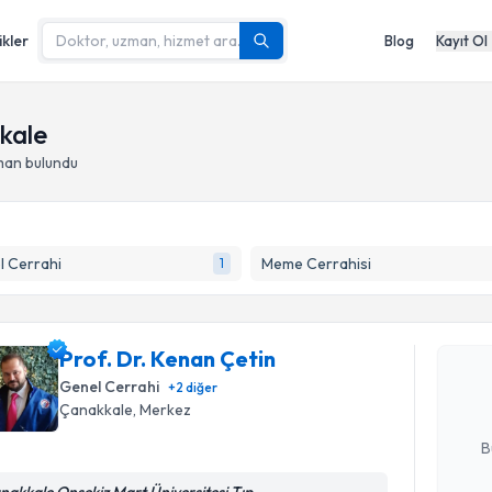
ikler
Blog
Kayıt Ol
kale
man bulundu
Randevu T
l Cerrahi
Meme Cerrahisi
1
Prof. Dr. 
Size bu uzm
Prof. Dr. Kenan Çetin
hazırlandığ
Genel Cerrahi
+
2
diğer
Çanakkale
, Merkez
E-posta Ad
B