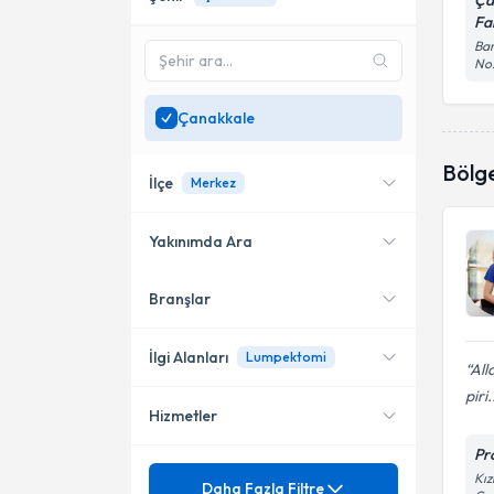
Ça
Fa
Bar
No:
Çanakkale
Bölg
İlçe
Merkez
Yakınımda Ara
Branşlar
Konumuma yakın uzmanları
Merkez
göster
İlgi Alanları
Lumpektomi
All
piri.
Hizmetler
Endokrin Cerrahisi
Pr
Genel Cerrahi
Mezuniyet
Acil Cerrahi
Kız
Daha Fazla Filtre