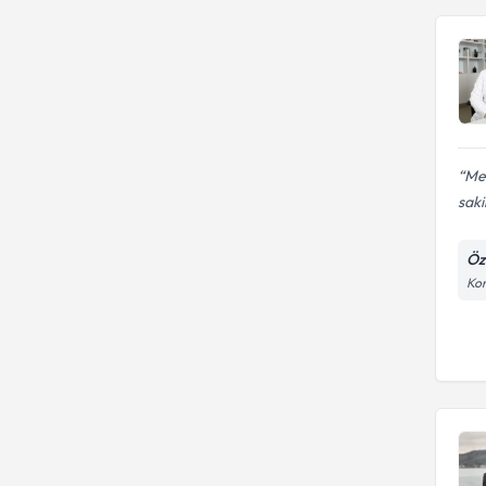
Mem
saki
Öz
Kon