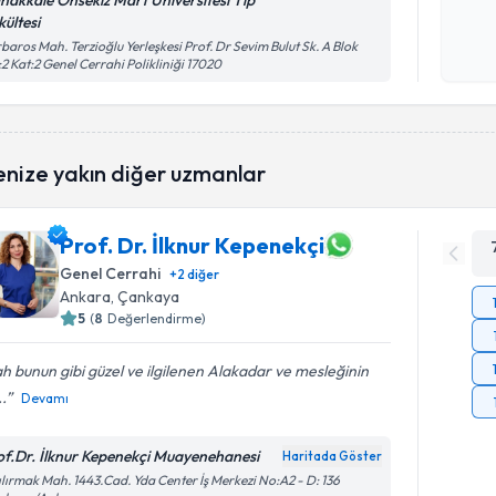
nakkale Onsekiz Mart Üniversitesi Tıp
kültesi
Kişisel
baros Mah. Terzioğlu Yerleşkesi Prof. Dr Sevim Bulut Sk. A Blok
okudum
2 Kat:2 Genel Cerrahi Polikliniği 17020
işlenm
enize yakın diğer uzmanlar
Prof. Dr. İlknur Kepenekçi
Genel Cerrahi
+
2
diğer
Ankara
, Çankaya
5
(
8
Değerlendirme)
ah bunun gibi güzel ve ilgilenen Alakadar ve mesleğinin
..
Devamı
of.Dr. İlknur Kepenekçi Muayenehanesi
Haritada Göster
ılırmak Mah. 1443.Cad. Yda Center İş Merkezi No:A2 - D: 136