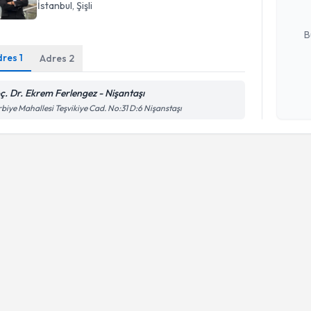
İstanbul
, Şişli
E-posta Ad
B
dres
1
Adres
2
Kişisel
ç. Dr. Ekrem Ferlengez - Nişantaşı
okudum
biye Mahallesi Teşvikiye Cad. No:31 D:6 Nişanstaşı
işlenm