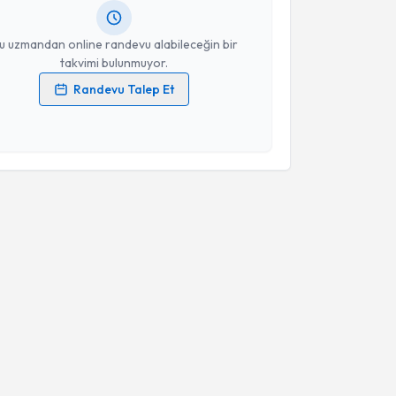
resiniz
u uzmandan online randevu alabileceğin bir
takvimi bulunmuyor.
Randevu Talep Et
 verilerimin işlenmesine ilişkin
Aydınlatma Metni
'ni
 ve kişisel verilerimin belirtilen kapsamda
esini kabul ediyorum.
Takvim Talebini Gönder