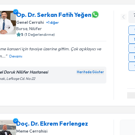
Op. Dr. Serkan Fatih Yeğen
Genel Cerrahi
+
1
diğer
Bursa
, Nilüfer
5
(
1
Değerlendirme)
e kanseri için tavsiye üzerine gittim. Çok açıklayıcı ve
n...
Devamı
el Doruk Nilüfer Hastanesi
Haritada Göster
ak, Lefkoşe Cd. No:22
Randevu T
Doç. Dr. 
Doç. Dr. Ekrem Ferlengez
oluşturun. 
hazırlandığ
Meme Cerrahisi