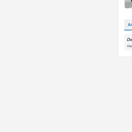
A
Do
Har