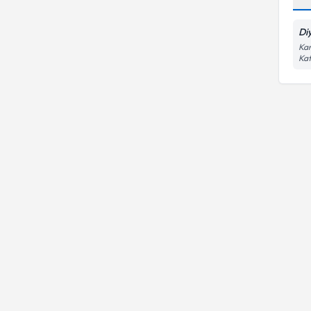
Alzheimer hastalarında
beslenme
Di
Kar
Kat