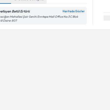
yetisyen Betül Ertürk
Haritada Göster
aciğan Mahallesi Şair Senihi Enntepe Mall Office No:3 C Blok
:8 Daire: 807