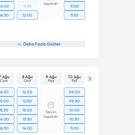
kapalıdır
16:00
11:30
11:00
16:30
12:00
11:30
Daha Fazla Göster
7 Ağu
8 Ağu
9 Ağu
10 Ağu
Cum
Cmt
Paz
Pzt
14:30
12:00
09:00
15:00
12:30
09:30
15:30
13:00
10:00
Takvim
kapalıdır
16:00
13:30
10:30
16:30
14:00
11:00