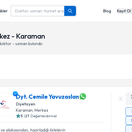
ikler
Blog
Kayıt Ol
rkez - Karaman
doktor - uzman bulundu
Dyt. Cemile Yavuzaslan
Diyetisyen
Karaman
, Merkez
5
(
27
Değerlendirme)
i ve alakasından, hazırladığı listelerin