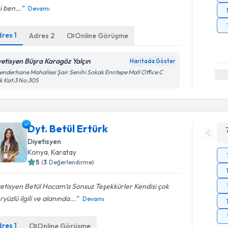
i ben...
Devamı
dres
1
Adres
2
Online Görüşme
yetisyen Büşra Karagöz Yalçın
Haritada Göster
enderhane Mahallesi Şair Senihi Sokak Enntepe Mall Office C
k Kat:3 No:305
Dyt. Betül Ertürk
Diyetisyen
Konya
, Karatay
5
(
3
Değerlendirme)
etisyen Betül Hocam’a Sonsuz Teşekkürler Kendisi çok
ryüzlü ilgili ve alanında...
Devamı
dres
1
Online Görüşme