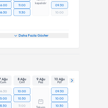
kapalıdır
16:00
11:00
09:30
16:30
11:30
10:00
Daha Fazla Göster
7 Ağu
8 Ağu
9 Ağu
10 Ağu
Cum
Cmt
Paz
Pzt
14:30
10:00
09:30
15:00
10:30
10:00
15:30
11:00
10:30
Takvim