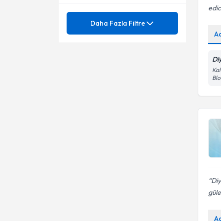
edic
Mezuniyet
6 – 24 aylık bebek beslenmesi
Daha Fazla Filtre
A
Adölesan Çağı Beslenme
Ünvan
6 – 24 aylık bebek beslenmesi
Di
Ağırlık kaybı
Adölesan Beslenmesi
Kal
KTO KARATAY ÜNİVERSİTESİ
Blo
Ağırlık kazanımı
Adolesanlarda kilo kontrolü
Dyt.
Ağırlık kontrolü
Ağırlık kontrolü
Ağırlık Yönetimi
Akdeniz Tipi Beslenme
Ağırlık Yönetimi
Alerji Durumlarında Beslenme
Akdeniz Anemisi
Alerji ve Cilt Hastalıklarında
Beslenme Tedavisi
Diy
Akdeniz Tipi Beslenme
Alerji ve intöleranslarda
güle
beslenme tedavileri
Akne tedavisi ve beslenme
Allerjik Hastalıklarda Beslenme
A