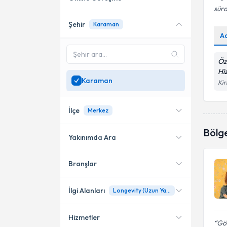
sürd
Şehir
Karaman
Online danışmanlık sunan
A
uzmanları göster
Sadece
Karaman
Öz
bölgesinde uzman ara
Hi
Karaman
Kir
İlçe
Merkez
Bölg
Yakınımda Ara
Branşlar
Konumuma yakın uzmanları
Merkez
göster
İlgi Alanları
Longevity (Uzun Yaşam)
Hizmetler
Diyetisyen
Gön