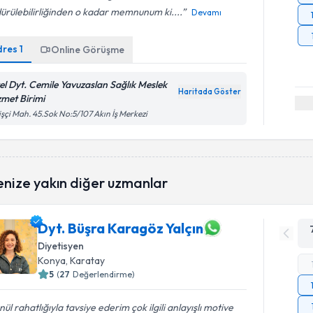
ürülebilirliğinden o kadar memnunum ki....
Devamı
dres
1
Online Görüşme
el Dyt. Cemile Yavuzaslan Sağlık Meslek
Haritada Göster
zmet Birimi
işçi Mah. 45.Sok No:5/107 Akın İş Merkezi
enize yakın diğer uzmanlar
Dyt. Büşra Karagöz Yalçın
Diyetisyen
Konya
, Karatay
5
(
27
Değerlendirme)
ül rahatlığıyla tavsiye ederim çok ilgili anlayışlı motive