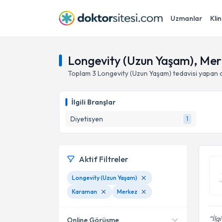
Uzmanlar
Klin
Longevity (Uzun Yaşam), Me
Toplam
3
Longevity (Uzun Yaşam)
tedavisi yapan 
İlgili Branşlar
Diyetisyen
1
Aktif Filtreler
Longevity (Uzun Yaşam)
Karaman
Merkez
İlg
Online Görüşme